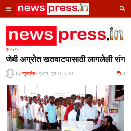
मुख्यपृष्ठ
जेबी अग्रोत खतवाटपासाठी लागलेली रांग
by
न्यूजप्रेस
-
बुधवार, जून २९, २०११
0