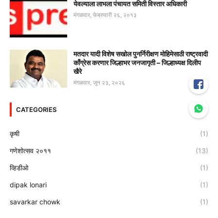
येवल्याला लाभला पंचायत समिती विस्तार अधिकारी
मंगळवार, फेब्रुवारी २६, २०१३
मतदार यादी विशेष सखोल पुनर्निरीक्षण मोहिमेसाठी राष्ट्रवादी
काँग्रेस करणार जिल्हाभर जनजागृती – जिल्हाध्यक्ष दिलीप
खैरे
मंगळवार, जून २३, २०२६
CATEGORIES
कृषी
(1)
गणेशोत्सव २०११
(13)
व्हिडीओ
(1)
dipak lonari
(1)
savarkar chowk
(1)