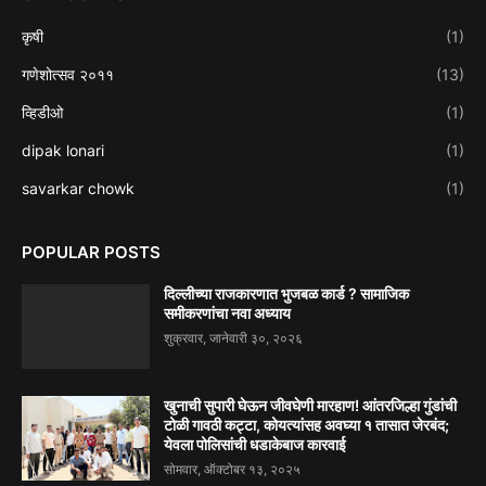
कृषी
(1)
गणेशोत्सव २०११
(13)
व्हिडीओ
(1)
dipak lonari
(1)
savarkar chowk
(1)
POPULAR POSTS
दिल्लीच्या राजकारणात भुजबळ कार्ड ? सामाजिक
समीकरणांचा नवा अध्याय
शुक्रवार, जानेवारी ३०, २०२६
खुनाची सुपारी घेऊन जीवघेणी मारहाण! आंतरजिल्हा गुंडांची
टोळी गावठी कट्टा, कोयत्यांसह अवघ्या १ तासात जेरबंद;
येवला पोलिसांची धडाकेबाज कारवाई
सोमवार, ऑक्टोबर १३, २०२५