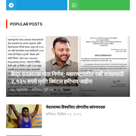
POPULAR POSTS
केंद्र सरकारचा मोठा निर्णय; महाराष्ट्रातील रब्बी कांद्यासाठी
२,१२५ रुपये प्रति क्विंटल हमीभाव जाहीर!
by
न्यूजप्रेस
-
शनिवार, जुलै ०४, २०२६
येवल्याच्या विश्वजित लोणारीस कांस्यपदक
शनिवार, डिसेंबर ०१, २०१८