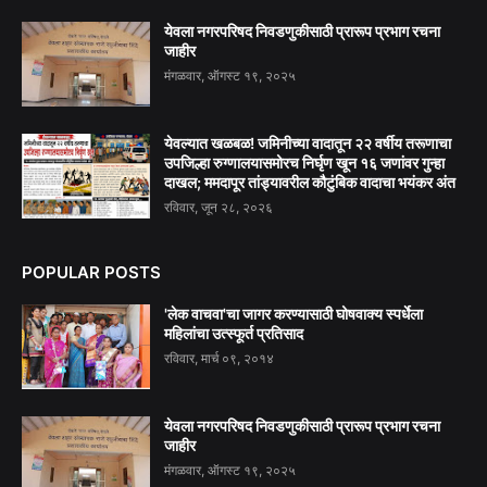
येवला नगरपरिषद निवडणुकीसाठी प्रारूप प्रभाग रचना
जाहीर
मंगळवार, ऑगस्ट १९, २०२५
येवल्यात खळबळ! जमिनीच्या वादातून २२ वर्षीय तरूणाचा
उपजिल्हा रुग्णालयासमोरच निर्घृण खून १६ जणांवर गुन्हा
दाखल; ममदापूर तांड्यावरील कौटुंबिक वादाचा भयंकर अंत
रविवार, जून २८, २०२६
POPULAR POSTS
'लेक वाचवा'चा जागर करण्यासाठी घोषवाक्य स्पर्धेला
महिलांचा उत्स्फूर्त प्रतिसाद
रविवार, मार्च ०९, २०१४
येवला नगरपरिषद निवडणुकीसाठी प्रारूप प्रभाग रचना
जाहीर
मंगळवार, ऑगस्ट १९, २०२५