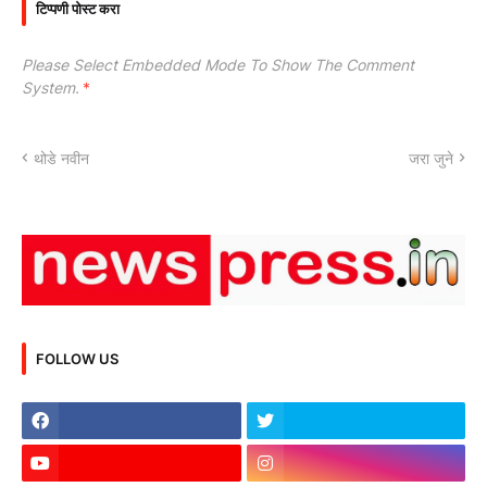
टिप्पणी पोस्ट करा
Please Select Embedded Mode To Show The Comment
System.
*
थोडे नवीन
जरा जुने
FOLLOW US