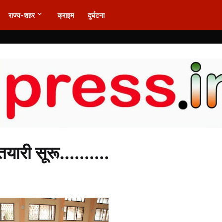
राज्य-शहर
क्राइम
दुर्घटना
ारी सूरू..........