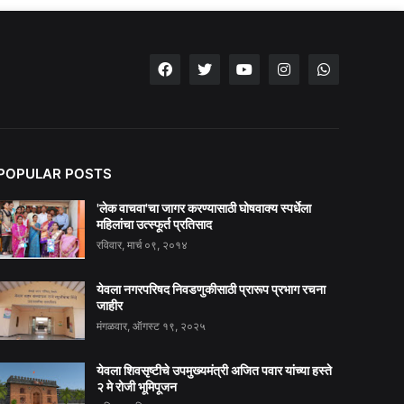
POPULAR POSTS
'लेक वाचवा'चा जागर करण्यासाठी घोषवाक्य स्पर्धेला
महिलांचा उत्स्फूर्त प्रतिसाद
रविवार, मार्च ०९, २०१४
येवला नगरपरिषद निवडणुकीसाठी प्रारूप प्रभाग रचना
जाहीर
मंगळवार, ऑगस्ट १९, २०२५
येवला शिवसृष्टीचे उपमुख्यमंत्री अजित पवार यांच्या हस्ते
२ मे रोजी भूमिपूजन