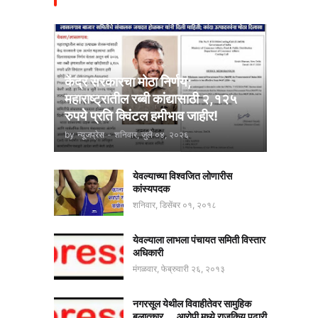
केंद्र सरकारचा मोठा निर्णय;
महाराष्ट्रातील रब्बी कांद्यासाठी २,१२५
रुपये प्रति क्विंटल हमीभाव जाहीर!
by
न्यूजप्रेस
-
शनिवार, जुलै ०४, २०२६
येवल्याच्या विश्वजित लोणारीस
कांस्यपदक
शनिवार, डिसेंबर ०१, २०१८
येवल्याला लाभला पंचायत समिती विस्तार
अधिकारी
मंगळवार, फेब्रुवारी २६, २०१३
नगरसूल येथील विवाहीतेवर सामुहिक
बलात्कार.... आरोपी मध्ये राजकिय पुढारी