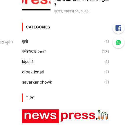
?
गुरुवार, जानेवारी ३१, २०१३
CATEGORIES
कृषी
(1)
रा जुने
गणेशोत्सव २०११
(13)
व्हिडीओ
(1)
dipak lonari
(1)
savarkar chowk
(1)
TIPS