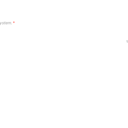
ystem.
*
ज