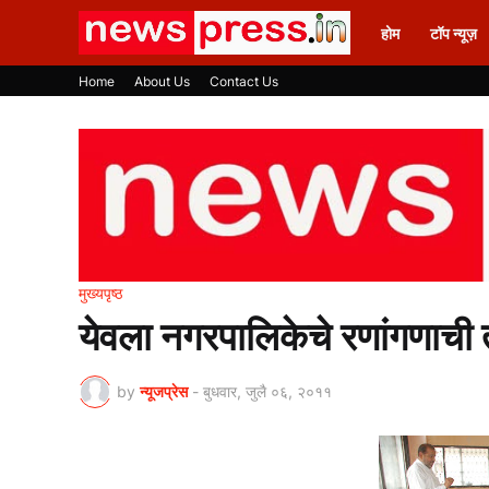
होम
टॉप न्यूज़
Home
About Us
Contact Us
मुख्यपृष्ठ
येवला नगरपालिकेचे रणांगणाची तय
by
न्यूजप्रेस
-
बुधवार, जुलै ०६, २०११