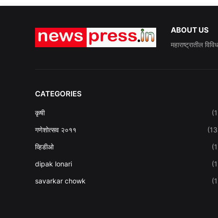
ABOUT US
महाराष्ट्रातील विवि
CATEGORIES
कृषी
(1
गणेशोत्सव २०११
(13
व्हिडीओ
(1
dipak lonari
(1
savarkar chowk
(1