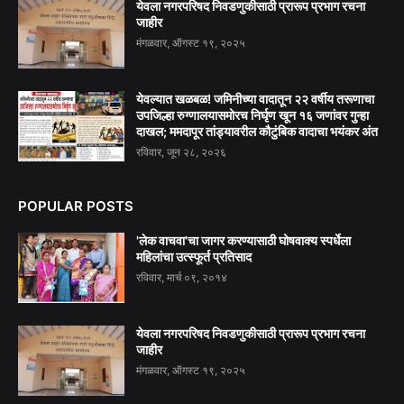
येवला नगरपरिषद निवडणुकीसाठी प्रारूप प्रभाग रचना
जाहीर
मंगळवार, ऑगस्ट १९, २०२५
येवल्यात खळबळ! जमिनीच्या वादातून २२ वर्षीय तरूणाचा
उपजिल्हा रुग्णालयासमोरच निर्घृण खून १६ जणांवर गुन्हा
दाखल; ममदापूर तांड्यावरील कौटुंबिक वादाचा भयंकर अंत
रविवार, जून २८, २०२६
POPULAR POSTS
'लेक वाचवा'चा जागर करण्यासाठी घोषवाक्य स्पर्धेला
महिलांचा उत्स्फूर्त प्रतिसाद
रविवार, मार्च ०९, २०१४
येवला नगरपरिषद निवडणुकीसाठी प्रारूप प्रभाग रचना
जाहीर
मंगळवार, ऑगस्ट १९, २०२५