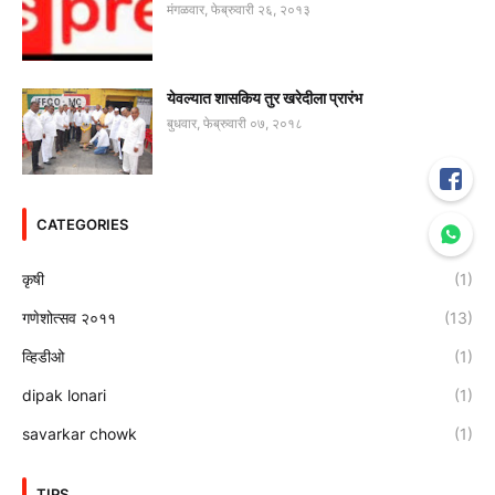
मंगळवार, फेब्रुवारी २६, २०१३
येवल्यात शासकिय तुर खरेदीला प्रारंभ
बुधवार, फेब्रुवारी ०७, २०१८
CATEGORIES
कृषी
(1)
गणेशोत्सव २०११
(13)
व्हिडीओ
(1)
dipak lonari
(1)
savarkar chowk
(1)
TIPS