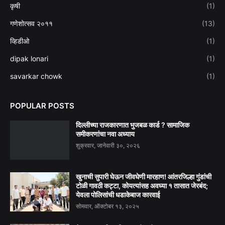
कृषी
(1)
गणेशोत्सव २०११
(13)
व्हिडीओ
(1)
dipak lonari
(1)
savarkar chowk
(1)
POPULAR POSTS
दिल्लीच्या राजकारणात भुजबळ कार्ड ? सामाजिक
समीकरणांचा नवा अध्याय
शुक्रवार, जानेवारी ३०, २०२६
खुनाची सुपारी घेऊन जीवघेणी मारहाण! आंतरजिल्हा गुंडांची
टोळी गावठी कट्टा, कोयत्यांसह अवघ्या १ तासात जेरबंद;
येवला पोलिसांची धडाकेबाज कारवाई
सोमवार, ऑक्टोबर १३, २०२५