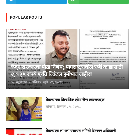
POPULAR POSTS
केंद्र सरकारचा मोठा निर्णय; महाराष्ट्रातील रब्बी कांद्यासाठी
२,१२५ रुपये प्रति क्विंटल हमीभाव जाहीर!
by
न्यूजप्रेस
-
शनिवार, जुलै ०४, २०२६
येवल्याच्या विश्वजित लोणारीस कांस्यपदक
शनिवार, डिसेंबर ०१, २०१८
येवल्याला लाभला पंचायत समिती विस्तार अधिकारी