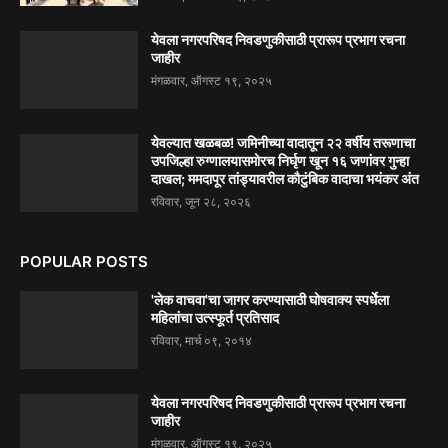
येवला नगरपरिषद निवडणुकीसाठी प्रारूप प्रभाग रचना
जाहीर
मंगळवार, ऑगस्ट १९, २०२५
येवल्यात खळबळ! जमिनीच्या वादातून २२ वर्षीय तरूणाचा
उपजिल्हा रुग्णालयासमोरच निर्घृण खून १६ जणांवर गुन्हा
दाखल; ममदापूर तांड्यावरील कौटुंबिक वादाचा भयंकर अंत
रविवार, जून २८, २०२६
POPULAR POSTS
'लेक वाचवा'चा जागर करण्यासाठी घोषवाक्य स्पर्धेला
महिलांचा उत्स्फूर्त प्रतिसाद
रविवार, मार्च ०९, २०१४
येवला नगरपरिषद निवडणुकीसाठी प्रारूप प्रभाग रचना
जाहीर
मंगळवार, ऑगस्ट १९, २०२५