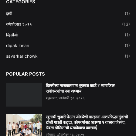
CATEGORIES
कृषी
(1)
गणेशोत्सव २०११
(13)
व्हिडीओ
(1)
dipak lonari
(1)
savarkar chowk
(1)
POPULAR POSTS
दिल्लीच्या राजकारणात भुजबळ कार्ड ? सामाजिक
समीकरणांचा नवा अध्याय
शुक्रवार, जानेवारी ३०, २०२६
खुनाची सुपारी घेऊन जीवघेणी मारहाण! आंतरजिल्हा गुंडांची
टोळी गावठी कट्टा, कोयत्यांसह अवघ्या १ तासात जेरबंद;
येवला पोलिसांची धडाकेबाज कारवाई
सोमवार, ऑक्टोबर १३, २०२५