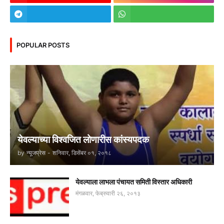
POPULAR POSTS
येवल्याच्या विश्वजित लोणारीस कांस्यपदक
by
न्यूजप्रेस
-
शनिवार, डिसेंबर ०१, २०१८
येवल्याला लाभला पंचायत समिती विस्तार अधिकारी
मंगळवार, फेब्रुवारी २६, २०१३