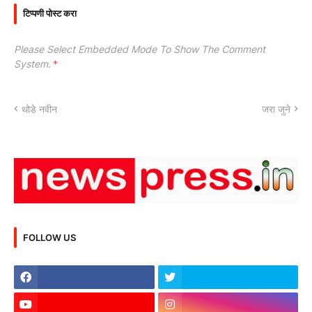
टिप्पणी पोस्ट करा
Please Select Embedded Mode To Show The Comment
System.
*
थोडे नवीन
जरा जुने
FOLLOW US