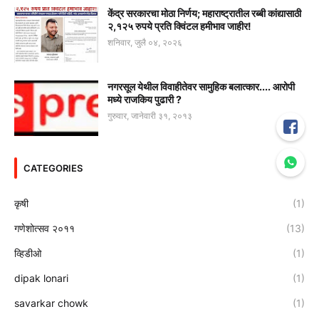
केंद्र सरकारचा मोठा निर्णय; महाराष्ट्रातील रब्बी कांद्यासाठी
२,१२५ रुपये प्रति क्विंटल हमीभाव जाहीर!
शनिवार, जुलै ०४, २०२६
नगरसूल येथील विवाहीतेवर सामुहिक बलात्कार.... आरोपी
मध्ये राजकिय पुढारी ?
गुरुवार, जानेवारी ३१, २०१३
CATEGORIES
कृषी
(1)
गणेशोत्सव २०११
(13)
व्हिडीओ
(1)
dipak lonari
(1)
savarkar chowk
(1)