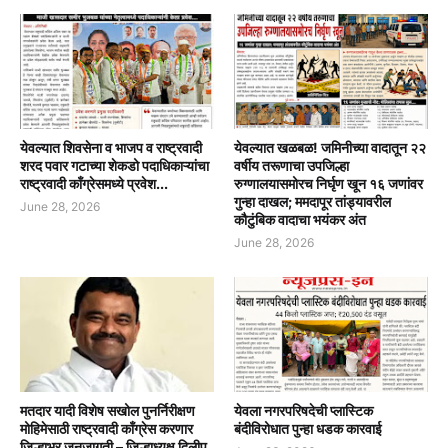
येवल्यात शिवसेना व भाजप व राष्ट्रवादी
येवल्यात खळबळ! जमिनीच्या वादातून २२
शरद पवार गटाच्या शेकडो पदाधिकाऱ्यांचा
वर्षीय तरूणाचा उपजिल्हा
राष्ट्रवादी काँग्रेसमध्ये प्रवेश...
रुग्णालयासमोरच निर्घृण खून १६ जणांवर
गुन्हा दाखल; ममदापूर तांड्यावरील
June 28, 2026
कौटुंबिक वादाचा भयंकर अंत
June 28, 2026
मतदार यादी विशेष सखोल पुनर्निरीक्षण
येवला नगरपरिषदेची प्लास्टिक
मोहिमेसाठी राष्ट्रवादी काँग्रेस करणार
बंदीविरोधात पुन्हा धडक कारवाई
जिल्हाभर जनजागृती – जिल्हाध्यक्ष दिलीप