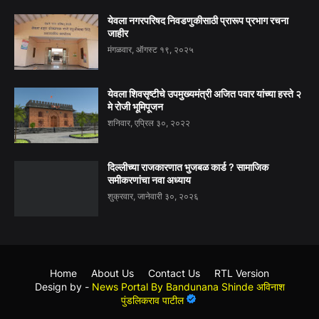
येवला नगरपरिषद निवडणुकीसाठी प्रारूप प्रभाग रचना
जाहीर
मंगळवार, ऑगस्ट १९, २०२५
येवला शिवसृष्टीचे उपमुख्यमंत्री अजित पवार यांच्या हस्ते २
मे रोजी भूमिपूजन
शनिवार, एप्रिल ३०, २०२२
दिल्लीच्या राजकारणात भुजबळ कार्ड ? सामाजिक
समीकरणांचा नवा अध्याय
शुक्रवार, जानेवारी ३०, २०२६
Home
About Us
Contact Us
RTL Version
Design by -
News Portal By Bandunana Shinde अविनाश
पुंडलिकराव पाटील