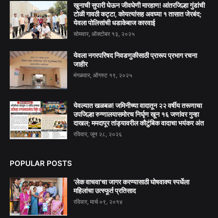
खुनाची सुपारी घेऊन जीवघेणी मारहाण! आंतरजिल्हा गुंडांची
टोळी गावठी कट्टा, कोयत्यांसह अवघ्या १ तासात जेरबंद;
येवला पोलिसांची धडाकेबाज कारवाई
सोमवार, ऑक्टोबर १३, २०२५
येवला नगरपरिषद निवडणुकीसाठी प्रारूप प्रभाग रचना
जाहीर
मंगळवार, ऑगस्ट १९, २०२५
येवल्यात खळबळ! जमिनीच्या वादातून २२ वर्षीय तरूणाचा
उपजिल्हा रुग्णालयासमोरच निर्घृण खून १६ जणांवर गुन्हा
दाखल; ममदापूर तांड्यावरील कौटुंबिक वादाचा भयंकर अंत
रविवार, जून २८, २०२६
POPULAR POSTS
'लेक वाचवा'चा जागर करण्यासाठी घोषवाक्य स्पर्धेला
महिलांचा उत्स्फूर्त प्रतिसाद
रविवार, मार्च ०९, २०१४