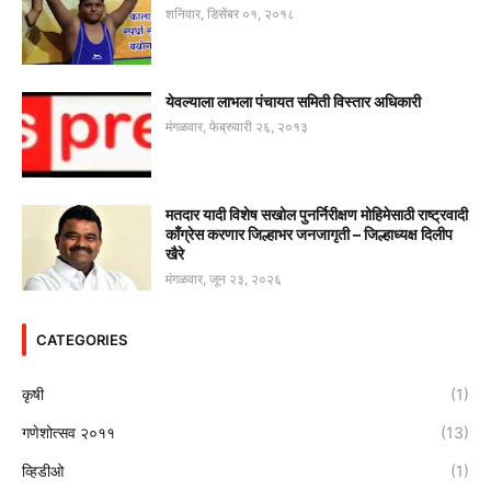
शनिवार, डिसेंबर ०१, २०१८
येवल्याला लाभला पंचायत समिती विस्तार अधिकारी
मंगळवार, फेब्रुवारी २६, २०१३
मतदार यादी विशेष सखोल पुनर्निरीक्षण मोहिमेसाठी राष्ट्रवादी
काँग्रेस करणार जिल्हाभर जनजागृती – जिल्हाध्यक्ष दिलीप
खैरे
मंगळवार, जून २३, २०२६
CATEGORIES
कृषी
(1)
गणेशोत्सव २०११
(13)
व्हिडीओ
(1)