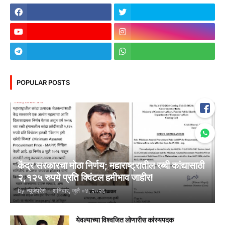
POPULAR POSTS
केंद्र सरकारचा मोठा निर्णय; महाराष्ट्रातील रब्बी कांद्यासाठी
२,१२५ रुपये प्रति क्विंटल हमीभाव जाहीर!
by
न्यूजप्रेस
-
शनिवार, जुलै ०४, २०२६
येवल्याच्या विश्वजित लोणारीस कांस्यपदक