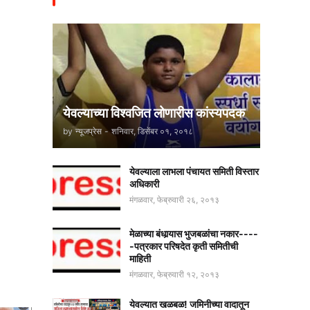
येवल्याच्या विश्वजित लोणारीस कांस्यपदक
by
न्यूजप्रेस
-
शनिवार, डिसेंबर ०१, २०१८
येवल्याला लाभला पंचायत समिती विस्तार
अधिकारी
मंगळवार, फेब्रुवारी २६, २०१३
मेळाच्या बंधार्‍यास भुजबळांचा नकार----
-पत्रकार परिषदेत कृती समितीची
माहिती
मंगळवार, फेब्रुवारी १२, २०१३
येवल्यात खळबळ! जमिनीच्या वादातून