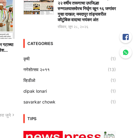
२२ वर्षीय तरूणाचा उपजिल्हा
रुग्णालयासमोरच निर्घृण खून १६ जणांवर
गुन्हा दाखल; ममदापूर तांड्यावरील
कौटुंबिक वादाचा भयंकर अंत
रविवार, जून २८, २०२६
CATEGORIES
र गटाच्या
वेश...
कृषी
(1)
गणेशोत्सव २०११
(13)
व्हिडीओ
(1)
dipak lonari
(1)
savarkar chowk
(1)
रा जुने
TIPS