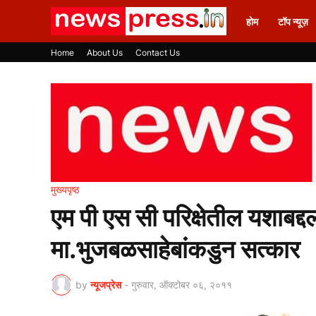
होम
टॉप न्यूज़
Home
About Us
Contact Us
मुख्यपृष्ठ
एम पी एस सी परिक्षेतील यशाबद्दल
मा.भुजबळसाहेबांकडुन सत्कार
by
न्यूजप्रेस
-
गुरुवार, ऑक्टोबर ०६, २०११