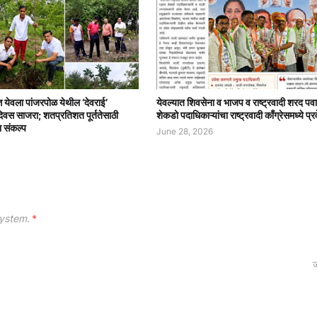
त्त येवला पांजरपोळ येथील ‘देवराई’
येवल्यात शिवसेना व भाजप व राष्ट्रवादी शरद पवा
दिवस साजरा; शतप्रतिशत पूर्ततेसाठी
शेकडो पदाधिकाऱ्यांचा राष्ट्रवादी काँग्रेसमध्ये प्र
ा संकल्प
June 28, 2026
ystem.
*
ज