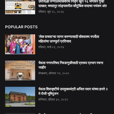
उपजिल्हा रुग्णालयासमोरच निर्घृण खून १६ जणांवर गुन्हा
दाखल; ममदापूर तांड्यावरील कौटुंबिक वादाचा भयंकर अंत
रविवार, जून २८, २०२६
POPULAR POSTS
'लेक वाचवा'चा जागर करण्यासाठी घोषवाक्य स्पर्धेला
महिलांचा उत्स्फूर्त प्रतिसाद
रविवार, मार्च ०९, २०१४
येवला नगरपरिषद निवडणुकीसाठी प्रारूप प्रभाग रचना
जाहीर
मंगळवार, ऑगस्ट १९, २०२५
येवला शिवसृष्टीचे उपमुख्यमंत्री अजित पवार यांच्या हस्ते २
मे रोजी भूमिपूजन
शनिवार, एप्रिल ३०, २०२२