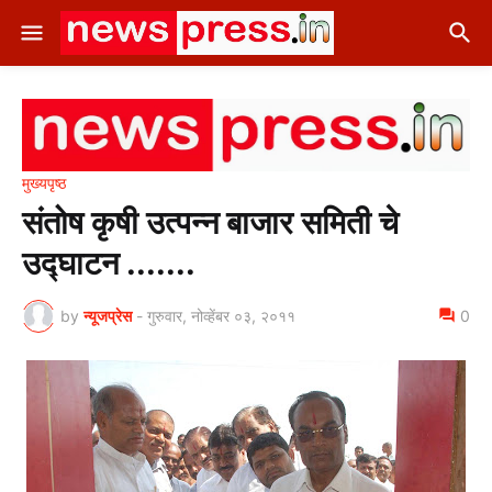
मुख्यपृष्ठ
संतोष कृषी उत्पन्न बाजार समिती चे
उद्घाटन .......
by
न्यूजप्रेस
-
गुरुवार, नोव्हेंबर ०३, २०११
0