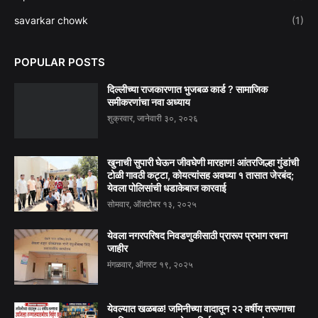
savarkar chowk
(1)
POPULAR POSTS
दिल्लीच्या राजकारणात भुजबळ कार्ड ? सामाजिक
समीकरणांचा नवा अध्याय
शुक्रवार, जानेवारी ३०, २०२६
खुनाची सुपारी घेऊन जीवघेणी मारहाण! आंतरजिल्हा गुंडांची
टोळी गावठी कट्टा, कोयत्यांसह अवघ्या १ तासात जेरबंद;
येवला पोलिसांची धडाकेबाज कारवाई
सोमवार, ऑक्टोबर १३, २०२५
येवला नगरपरिषद निवडणुकीसाठी प्रारूप प्रभाग रचना
जाहीर
मंगळवार, ऑगस्ट १९, २०२५
येवल्यात खळबळ! जमिनीच्या वादातून २२ वर्षीय तरूणाचा