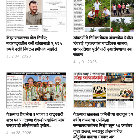
केंद्र सरकारचा मोठा निर्णय;
डॉक्टर्स डे निमित्त येवला पांजरपोळ येथील
महाराष्ट्रातील रब्बी कांद्यासाठी २,१२५
‘देवराई’ प्रकल्पाचा वाढदिवस साजरा;
रुपये प्रति क्विंटल हमीभाव जाहीर!
शतप्रतिशत पूर्ततेसाठी वृक्षारोपणाचा नवा
संकल्प
July 04, 2026
July 01, 2026
येवल्यात शिवसेना व भाजप व राष्ट्रवादी
येवल्यात खळबळ! जमिनीच्या वादातून २२
शरद पवार गटाच्या शेकडो पदाधिकाऱ्यांचा
वर्षीय तरूणाचा उपजिल्हा
राष्ट्रवादी काँग्रेसमध्ये प्रवेश...
रुग्णालयासमोरच निर्घृण खून १६ जणांवर
गुन्हा दाखल; ममदापूर तांड्यावरील
June 28, 2026
कौटुंबिक वादाचा भयंकर अंत