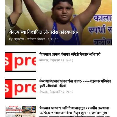
येवल्याच्या विश्वजित लोणारीस कांस्यपदक
by
न्यूजप्रेस
-
शनिवार, डिसेंबर ०१, २०१८
येवल्याला लाभला पंचायत समिती विस्तार अधिकारी
मंगळवार, फेब्रुवारी २६, २०१३
मेळाच्या बंधार्‍यास भुजबळांचा नकार-----पत्रकार परिषदेत
कृती समितीची माहिती
मंगळवार, फेब्रुवारी १२, २०१३
येवल्यात खळबळ! जमिनीच्या वादातून २२ वर्षीय तरूणाचा
उपजिल्हा रुग्णालयासमोरच निर्घृण खून १६ जणांवर गुन्हा