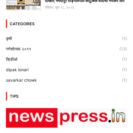
दाखल; ममदापूर तांड्यावरील कौटुंबिक वादाचा भयंकर अंत
रविवार, जून २८, २०२६
CATEGORIES
कृषी
(1)
गणेशोत्सव २०११
(13)
व्हिडीओ
(1)
dipak lonari
(1)
savarkar chowk
(1)
TIPS