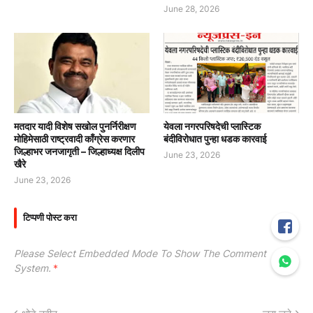
June 28, 2026
मतदार यादी विशेष सखोल पुनर्निरीक्षण
येवला नगरपरिषदेची प्लास्टिक
मोहिमेसाठी राष्ट्रवादी काँग्रेस करणार
बंदीविरोधात पुन्हा धडक कारवाई
जिल्हाभर जनजागृती – जिल्हाध्यक्ष दिलीप
June 23, 2026
खैरे
June 23, 2026
टिप्पणी पोस्ट करा
Please Select Embedded Mode To Show The Comment
System.
*