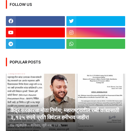
FOLLOW US
POPULAR POSTS
केंद्र सरकारचा मोठा निर्णय; महाराष्ट्रातील रब्बी कांद्यासाठी
२,१२५ रुपये प्रति क्विंटल हमीभाव जाहीर!
by
न्यूजप्रेस
-
शनिवार, जुलै ०४, २०२६