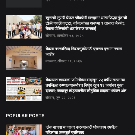
खुनाची सुपारी घेऊन जीवघेणी मारहाण! आंतरजिल्हा गुंडांची
टोळी गावठी कट्टा, कोयत्यांसह अवघ्या १ तासात जेरबंद;
येवला पोलिसांची धडाकेबाज कारवाई
सोमवार, ऑक्टोबर १३, २०२५
येवला नगरपरिषद निवडणुकीसाठी प्रारूप प्रभाग रचना
जाहीर
मंगळवार, ऑगस्ट १९, २०२५
येवल्यात खळबळ! जमिनीच्या वादातून २२ वर्षीय तरूणाचा
उपजिल्हा रुग्णालयासमोरच निर्घृण खून १६ जणांवर गुन्हा
दाखल; ममदापूर तांड्यावरील कौटुंबिक वादाचा भयंकर अंत
रविवार, जून २८, २०२६
POPULAR POSTS
'लेक वाचवा'चा जागर करण्यासाठी घोषवाक्य स्पर्धेला
महिलांचा उत्स्फूर्त प्रतिसाद