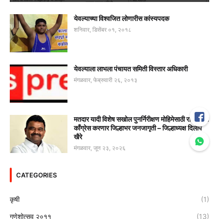
येवल्याच्या विश्वजित लोणारीस कांस्यपदक
शनिवार, डिसेंबर ०१, २०१८
येवल्याला लाभला पंचायत समिती विस्तार अधिकारी
मंगळवार, फेब्रुवारी २६, २०१३
मतदार यादी विशेष सखोल पुनर्निरीक्षण मोहिमेसाठी राष्ट्रवादी
काँग्रेस करणार जिल्हाभर जनजागृती – जिल्हाध्यक्ष दिलीप
खैरे
मंगळवार, जून २३, २०२६
CATEGORIES
कृषी
(1)
गणेशोत्सव २०११
(13)