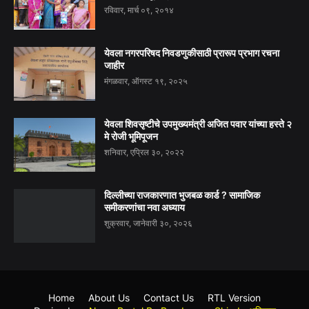
रविवार, मार्च ०९, २०१४
येवला नगरपरिषद निवडणुकीसाठी प्रारूप प्रभाग रचना
जाहीर
मंगळवार, ऑगस्ट १९, २०२५
येवला शिवसृष्टीचे उपमुख्यमंत्री अजित पवार यांच्या हस्ते २
मे रोजी भूमिपूजन
शनिवार, एप्रिल ३०, २०२२
दिल्लीच्या राजकारणात भुजबळ कार्ड ? सामाजिक
समीकरणांचा नवा अध्याय
शुक्रवार, जानेवारी ३०, २०२६
Home
About Us
Contact Us
RTL Version