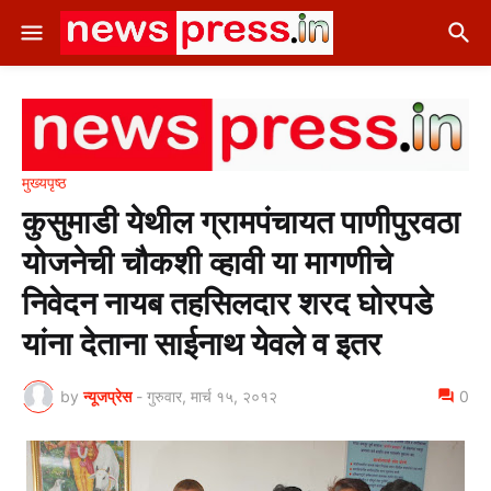
मुख्यपृष्ठ
कुसुमाडी येथील ग्रामपंचायत पाणीपुरवठा
योजनेची चौकशी व्हावी या मागणीचे
निवेदन नायब तहसिलदार शरद घोरपडे
यांना देताना साईनाथ येवले व इतर
by
न्यूजप्रेस
-
गुरुवार, मार्च १५, २०१२
0