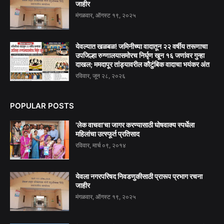
जाहीर
मंगळवार, ऑगस्ट १९, २०२५
येवल्यात खळबळ! जमिनीच्या वादातून २२ वर्षीय तरूणाचा
उपजिल्हा रुग्णालयासमोरच निर्घृण खून १६ जणांवर गुन्हा
दाखल; ममदापूर तांड्यावरील कौटुंबिक वादाचा भयंकर अंत
रविवार, जून २८, २०२६
POPULAR POSTS
'लेक वाचवा'चा जागर करण्यासाठी घोषवाक्य स्पर्धेला
महिलांचा उत्स्फूर्त प्रतिसाद
रविवार, मार्च ०९, २०१४
येवला नगरपरिषद निवडणुकीसाठी प्रारूप प्रभाग रचना
जाहीर
मंगळवार, ऑगस्ट १९, २०२५