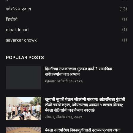
गणेशोत्सव २०११
(13)
व्हिडीओ
(1)
dipak lonari
(1)
savarkar chowk
(1)
POPULAR POSTS
दिल्लीच्या राजकारणात भुजबळ कार्ड ? सामाजिक
समीकरणांचा नवा अध्याय
शुक्रवार, जानेवारी ३०, २०२६
खुनाची सुपारी घेऊन जीवघेणी मारहाण! आंतरजिल्हा गुंडांची
टोळी गावठी कट्टा, कोयत्यांसह अवघ्या १ तासात जेरबंद;
येवला पोलिसांची धडाकेबाज कारवाई
सोमवार, ऑक्टोबर १३, २०२५
येवला नगरपरिषद निवडणुकीसाठी प्रारूप प्रभाग रचना