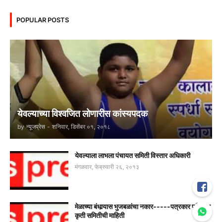
POPULAR POSTS
येवल्याच्या विश्वजित लोणारीस कांस्यपदक
by
न्यूजप्रेस
-
शनिवार, डिसेंबर ०१, २०१८
येवल्याला लाभला पंचायत समिती विस्तार अधिकारी
मंगळवार, फेब्रुवारी २६, २०१३
मेळाच्या बंधार्‍यास भुजबळांचा नकार-----पत्रकार परिषदेत
कृती समितीची माहिती