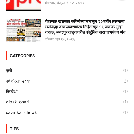
मंगळवार, फेब्रुवारी १२, २०१३
येवल्यात खळबळ! जमिनीच्या वादातून २२ वर्षीय तरूणाचा
उपजिल्हा रुग्णालयासमोरच निर्घृण खून १६ जणांवर गुन्हा
दाखल; ममदापूर तांड्यावरील कौटुंबिक वादाचा भयंकर अंत
रविवार, जून २८, २०२६
CATEGORIES
कृषी
(1)
गणेशोत्सव २०११
(13)
व्हिडीओ
(1)
dipak lonari
(1)
savarkar chowk
(1)
TIPS