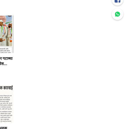
र गटाच्या
वेश...
ा धडक