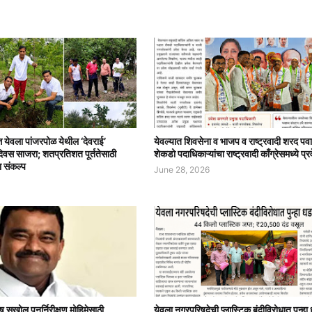
त्त येवला पांजरपोळ येथील ‘देवराई’
येवल्यात शिवसेना व भाजप व राष्ट्रवादी शरद पवा
दिवस साजरा; शतप्रतिशत पूर्ततेसाठी
शेकडो पदाधिकाऱ्यांचा राष्ट्रवादी काँग्रेसमध्ये प्र
ा संकल्प
June 28, 2026
ष सखोल पुनर्निरीक्षण मोहिमेसाठी
येवला नगरपरिषदेची प्लास्टिक बंदीविरोधात पुन्ह