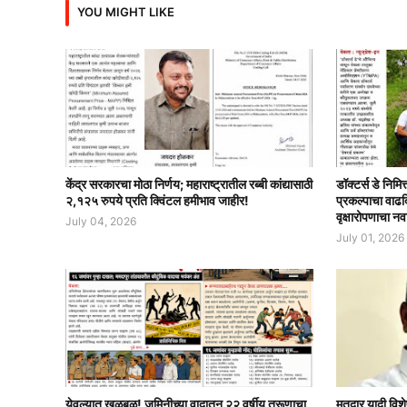
YOU MIGHT LIKE
केंद्र सरकारचा मोठा निर्णय; महाराष्ट्रातील रब्बी कांद्यासाठी
डॉक्टर्स डे निमि
२,१२५ रुपये प्रति क्विंटल हमीभाव जाहीर!
प्रकल्पाचा वाढ
वृक्षारोपणाचा नव
July 04, 2026
July 01, 2026
येवल्यात खळबळ! जमिनीच्या वादातून २२ वर्षीय तरूणाचा
मतदार यादी विशे