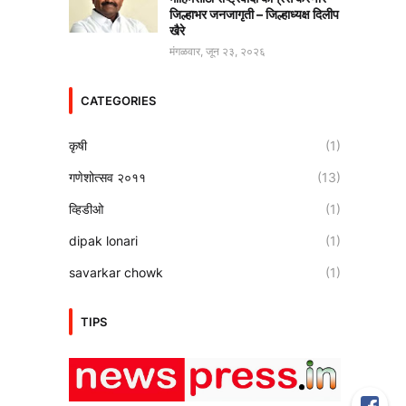
जिल्हाभर जनजागृती – जिल्हाध्यक्ष दिलीप
खैरे
मंगळवार, जून २३, २०२६
CATEGORIES
कृषी
(1)
गणेशोत्सव २०११
(13)
व्हिडीओ
(1)
dipak lonari
(1)
savarkar chowk
(1)
TIPS