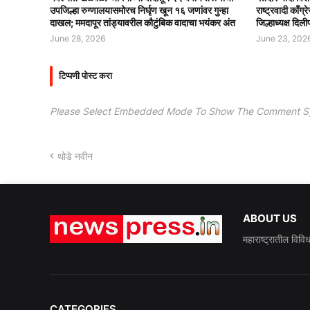
उपजिल्हा रुग्णालयासमोरच निर्घृण खून १६ जणांवर गुन्हा
राष्ट्रवादी काँ
दाखल; ममदापूर तांड्यावरील कौटुंबिक वादाचा भयंकर अंत
जिल्हाध्यक्ष दिली
June 28, 2026
June 23, 202
टिप्पणी पोस्ट करा
Please Select Embedded Mode To Show The Comment S
थोडे नवीन
ABOUT US
महाराष्ट्रातील विवि
CATEGORIES