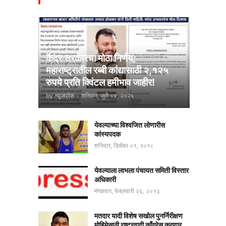
केंद्र सरकारचा मोठा निर्णय;
महाराष्ट्रातील रब्बी कांद्यासाठी २,१२५
रुपये प्रति क्विंटल हमीभाव जाहीर!
by
न्यूजप्रेस
-
शनिवार, जुलै ०४, २०२६
येवल्याच्या विश्वजित लोणारीस
कांस्यपदक
शनिवार, डिसेंबर ०१, २०१८
येवल्याला लाभला पंचायत समिती विस्तार
अधिकारी
मंगळवार, फेब्रुवारी २६, २०१३
मतदार यादी विशेष सखोल पुनर्निरीक्षण
मोहिमेसाठी राष्ट्रवादी काँग्रेस करणार