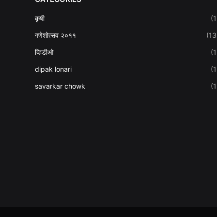
कृषी
(1
गणेशोत्सव २०११
(13
व्हिडीओ
(1
dipak lonari
(1
savarkar chowk
(1