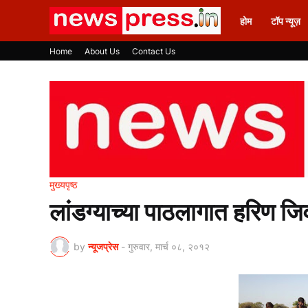
होम
टॉप न्यूज़
Home
About Us
Contact Us
मुख्यपृष्ठ
लांडग्याच्या पाठलागात हरिण जिवान
by
न्यूजप्रेस
-
गुरुवार, मार्च ०८, २०१२