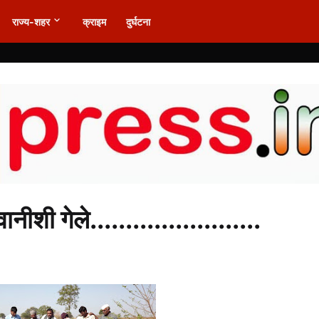
राज्य-शहर
क्राइम
दुर्घटना
ीशी गेले........................