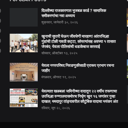
दिल्लीच्या राजकारणात भुजबळ कार्ड ? सामाजिक
)
समीकरणांचा नवा अध्याय
)
शुक्रवार, जानेवारी ३०, २०२६
)
खुनाची सुपारी घेऊन जीवघेणी मारहाण! आंतरजिल्हा
)
गुंडांची टोळी गावठी कट्टा, कोयत्यांसह अवघ्या १ तासात
जेरबंद; येवला पोलिसांची धडाकेबाज कारवाई
)
सोमवार, ऑक्टोबर १३, २०२५
येवला नगरपरिषद निवडणुकीसाठी प्रारूप प्रभाग रचना
जाहीर
मंगळवार, ऑगस्ट १९, २०२५
येवल्यात खळबळ! जमिनीच्या वादातून २२ वर्षीय तरूणाचा
उपजिल्हा रुग्णालयासमोरच निर्घृण खून १६ जणांवर गुन्हा
दाखल; ममदापूर तांड्यावरील कौटुंबिक वादाचा भयंकर अंत
रविवार, जून २८, २०२६