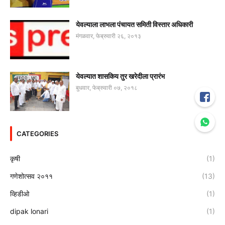
येवल्याला लाभला पंचायत समिती विस्तार अधिकारी
मंगळवार, फेब्रुवारी २६, २०१३
येवल्यात शासकिय तुर खरेदीला प्रारंभ
बुधवार, फेब्रुवारी ०७, २०१८
CATEGORIES
कृषी
(1)
गणेशोत्सव २०११
(13)
व्हिडीओ
(1)
dipak lonari
(1)