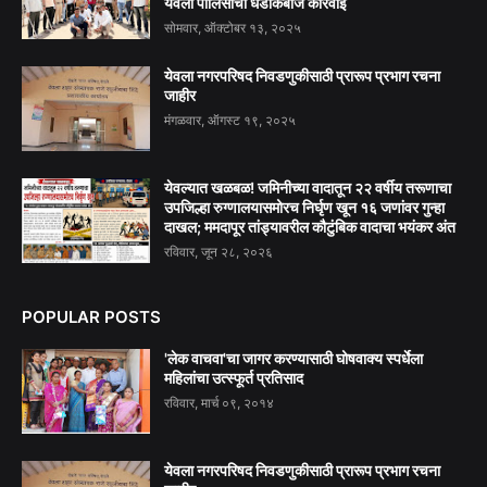
येवला पोलिसांची धडाकेबाज कारवाई
सोमवार, ऑक्टोबर १३, २०२५
येवला नगरपरिषद निवडणुकीसाठी प्रारूप प्रभाग रचना
जाहीर
मंगळवार, ऑगस्ट १९, २०२५
येवल्यात खळबळ! जमिनीच्या वादातून २२ वर्षीय तरूणाचा
उपजिल्हा रुग्णालयासमोरच निर्घृण खून १६ जणांवर गुन्हा
दाखल; ममदापूर तांड्यावरील कौटुंबिक वादाचा भयंकर अंत
रविवार, जून २८, २०२६
POPULAR POSTS
'लेक वाचवा'चा जागर करण्यासाठी घोषवाक्य स्पर्धेला
महिलांचा उत्स्फूर्त प्रतिसाद
रविवार, मार्च ०९, २०१४
येवला नगरपरिषद निवडणुकीसाठी प्रारूप प्रभाग रचना