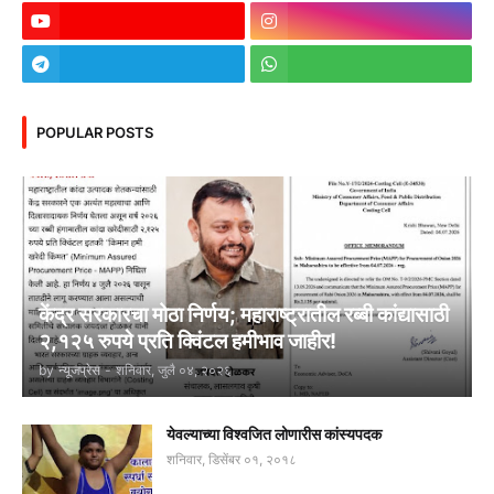
POPULAR POSTS
केंद्र सरकारचा मोठा निर्णय; महाराष्ट्रातील रब्बी कांद्यासाठी
२,१२५ रुपये प्रति क्विंटल हमीभाव जाहीर!
by
न्यूजप्रेस
-
शनिवार, जुलै ०४, २०२६
येवल्याच्या विश्वजित लोणारीस कांस्यपदक
शनिवार, डिसेंबर ०१, २०१८