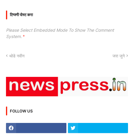
टिप्पणी पोस्ट करा
Please Select Embedded Mode To Show The Comment
System.
*
थोडे नवीन
जरा जुने
FOLLOW US