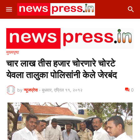
मुख्यपृष्ठ
चार लाख तीस हजार चोरणारे चोरटे
येवला तालुका पोलिसांनी केले जेरबंद
by
न्यूजप्रेस
-
बुधवार, एप्रिल ११, २०१२
0