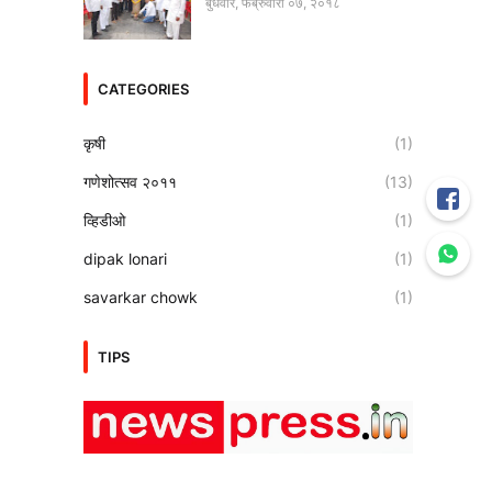
बुधवार, फेब्रुवारी ०७, २०१८
CATEGORIES
कृषी
(1)
गणेशोत्सव २०११
(13)
व्हिडीओ
(1)
dipak lonari
(1)
savarkar chowk
(1)
TIPS