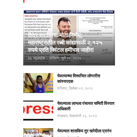
केंद्र सरकारचा मोठा निर्णय;
महाराष्ट्रातील रब्बी कांद्यासाठी २,१२५
रुपये प्रति क्विंटल हमीभाव जाहीर!
by
न्यूजप्रेस
-
शनिवार, जुलै ०४, २०२६
येवल्याच्या विश्वजित लोणारीस
कांस्यपदक
शनिवार, डिसेंबर ०१, २०१८
येवल्याला लाभला पंचायत समिती विस्तार
अधिकारी
मंगळवार, फेब्रुवारी २६, २०१३
येवल्यात शासकिय तुर खरेदीला प्रारंभ