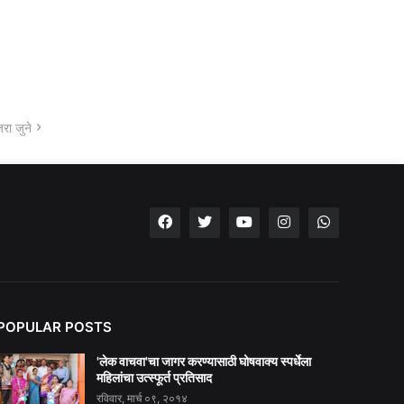
रा जुने
POPULAR POSTS
'लेक वाचवा'चा जागर करण्यासाठी घोषवाक्य स्पर्धेला
महिलांचा उत्स्फूर्त प्रतिसाद
रविवार, मार्च ०९, २०१४