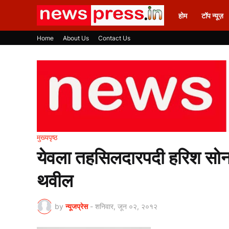
होम
टॉप न्यूज़
Home
About Us
Contact Us
मुख्यपृष्ठ
येवला तहसिलदारपदी हरिश सो
थवील
by
न्यूजप्रेस
-
शनिवार, जून ०२, २०१२