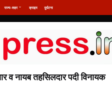
राज्य-शहर
क्राइम
दुर्घटना
नार व नायब तहसिलदार पदी विनायक