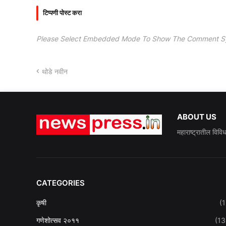
टिप्पणी पोस्ट करा
Please Select Embedded Mode To Show The Comment S
थोडे नवीन
ABOUT US
महाराष्ट्रातील विवि
CATEGORIES
कृषी
(1
गणेशोत्सव २०११
(13