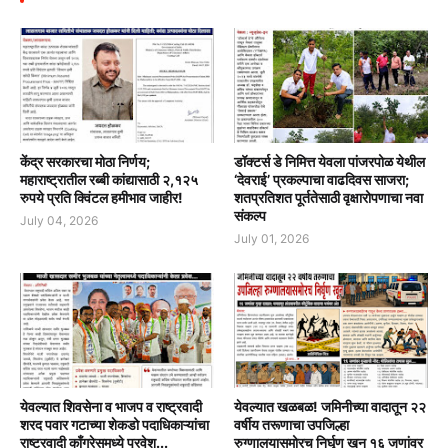
केंद्र सरकारचा मोठा निर्णय;
डॉक्टर्स डे निमित्त येवला पांजरपोळ येथील
महाराष्ट्रातील रब्बी कांद्यासाठी २,१२५
‘देवराई’ प्रकल्पाचा वाढदिवस साजरा;
रुपये प्रति क्विंटल हमीभाव जाहीर!
शतप्रतिशत पूर्ततेसाठी वृक्षारोपणाचा नवा
संकल्प
July 04, 2026
July 01, 2026
येवल्यात शिवसेना व भाजप व राष्ट्रवादी
येवल्यात खळबळ! जमिनीच्या वादातून २२
शरद पवार गटाच्या शेकडो पदाधिकाऱ्यांचा
वर्षीय तरूणाचा उपजिल्हा
राष्ट्रवादी काँग्रेसमध्ये प्रवेश...
रुग्णालयासमोरच निर्घृण खून १६ जणांवर