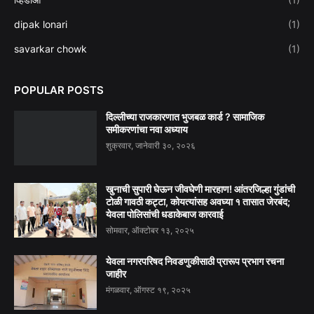
dipak lonari
(1)
savarkar chowk
(1)
POPULAR POSTS
दिल्लीच्या राजकारणात भुजबळ कार्ड ? सामाजिक
समीकरणांचा नवा अध्याय
शुक्रवार, जानेवारी ३०, २०२६
खुनाची सुपारी घेऊन जीवघेणी मारहाण! आंतरजिल्हा गुंडांची
टोळी गावठी कट्टा, कोयत्यांसह अवघ्या १ तासात जेरबंद;
येवला पोलिसांची धडाकेबाज कारवाई
सोमवार, ऑक्टोबर १३, २०२५
येवला नगरपरिषद निवडणुकीसाठी प्रारूप प्रभाग रचना
जाहीर
मंगळवार, ऑगस्ट १९, २०२५