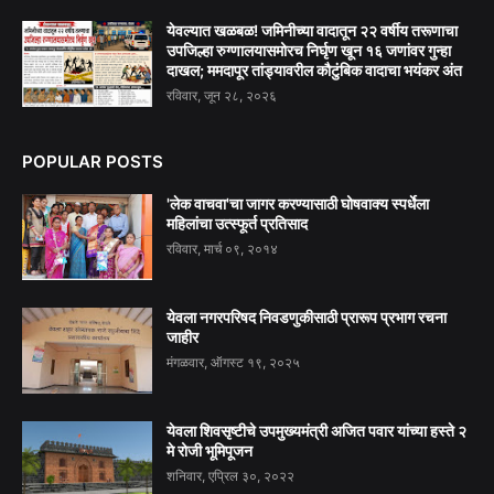
येवल्यात खळबळ! जमिनीच्या वादातून २२ वर्षीय तरूणाचा
उपजिल्हा रुग्णालयासमोरच निर्घृण खून १६ जणांवर गुन्हा
दाखल; ममदापूर तांड्यावरील कौटुंबिक वादाचा भयंकर अंत
रविवार, जून २८, २०२६
POPULAR POSTS
'लेक वाचवा'चा जागर करण्यासाठी घोषवाक्य स्पर्धेला
महिलांचा उत्स्फूर्त प्रतिसाद
रविवार, मार्च ०९, २०१४
येवला नगरपरिषद निवडणुकीसाठी प्रारूप प्रभाग रचना
जाहीर
मंगळवार, ऑगस्ट १९, २०२५
येवला शिवसृष्टीचे उपमुख्यमंत्री अजित पवार यांच्या हस्ते २
मे रोजी भूमिपूजन
शनिवार, एप्रिल ३०, २०२२