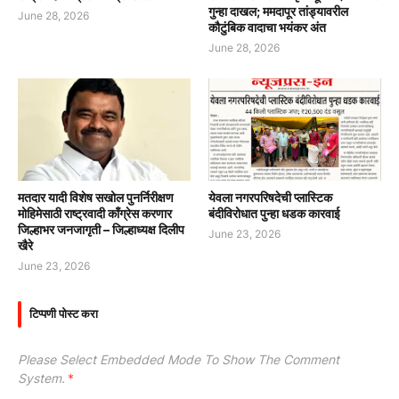
गुन्हा दाखल; ममदापूर तांड्यावरील
June 28, 2026
कौटुंबिक वादाचा भयंकर अंत
June 28, 2026
मतदार यादी विशेष सखोल पुनर्निरीक्षण
येवला नगरपरिषदेची प्लास्टिक
मोहिमेसाठी राष्ट्रवादी काँग्रेस करणार
बंदीविरोधात पुन्हा धडक कारवाई
जिल्हाभर जनजागृती – जिल्हाध्यक्ष दिलीप
June 23, 2026
खैरे
June 23, 2026
टिप्पणी पोस्ट करा
Please Select Embedded Mode To Show The Comment
System.
*