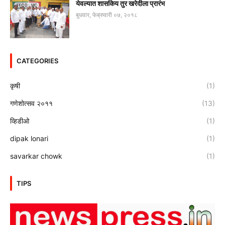
येवल्यात शासकिय तुर खरेदीला प्रारंभ
बुधवार, फेब्रुवारी ०७, २०१८
CATEGORIES
कृषी
(1)
गणेशोत्सव २०११
(13)
व्हिडीओ
(1)
dipak lonari
(1)
savarkar chowk
(1)
TIPS