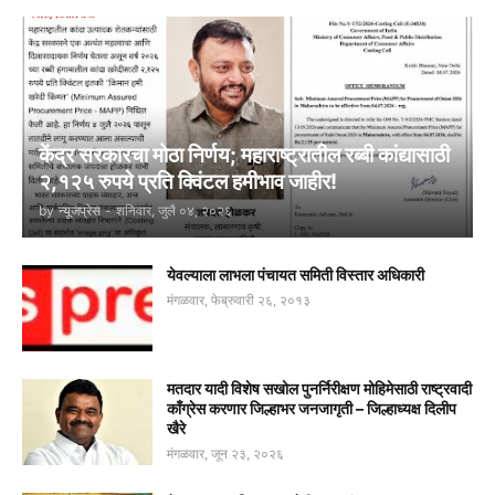
केंद्र सरकारचा मोठा निर्णय; महाराष्ट्रातील रब्बी कांद्यासाठी
२,१२५ रुपये प्रति क्विंटल हमीभाव जाहीर!
by
न्यूजप्रेस
-
शनिवार, जुलै ०४, २०२६
येवल्याला लाभला पंचायत समिती विस्तार अधिकारी
मंगळवार, फेब्रुवारी २६, २०१३
मतदार यादी विशेष सखोल पुनर्निरीक्षण मोहिमेसाठी राष्ट्रवादी
काँग्रेस करणार जिल्हाभर जनजागृती – जिल्हाध्यक्ष दिलीप
खैरे
मंगळवार, जून २३, २०२६