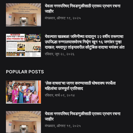
येवला नगरपरिषद निवडणुकीसाठी प्रारूप प्रभाग रचना
जाहीर
मंगळवार, ऑगस्ट १९, २०२५
येवल्यात खळबळ! जमिनीच्या वादातून २२ वर्षीय तरूणाचा
उपजिल्हा रुग्णालयासमोरच निर्घृण खून १६ जणांवर गुन्हा
दाखल; ममदापूर तांड्यावरील कौटुंबिक वादाचा भयंकर अंत
रविवार, जून २८, २०२६
POPULAR POSTS
'लेक वाचवा'चा जागर करण्यासाठी घोषवाक्य स्पर्धेला
महिलांचा उत्स्फूर्त प्रतिसाद
रविवार, मार्च ०९, २०१४
येवला नगरपरिषद निवडणुकीसाठी प्रारूप प्रभाग रचना
जाहीर
मंगळवार, ऑगस्ट १९, २०२५