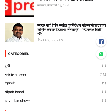
मंगळवार, फेब्रुवारी २६, २०१३
मतदार यादी विशेष सखोल पुनर्निरीक्षण मोहिमेसाठी राष्ट्रवादी
काँग्रेस करणार जिल्हाभर जनजागृती – जिल्हाध्यक्ष दिलीप
खैरे
मंगळवार, जून २३, २०२६
CATEGORIES
कृषी
(1)
गणेशोत्सव २०११
(13)
व्हिडीओ
(1)
dipak lonari
(1)
savarkar chowk
(1)