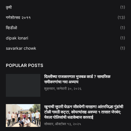
कृषी
(1)
गणेशोत्सव २०११
(13)
व्हिडीओ
(1)
dipak lonari
(1)
savarkar chowk
(1)
POPULAR POSTS
दिल्लीच्या राजकारणात भुजबळ कार्ड ? सामाजिक
समीकरणांचा नवा अध्याय
शुक्रवार, जानेवारी ३०, २०२६
खुनाची सुपारी घेऊन जीवघेणी मारहाण! आंतरजिल्हा गुंडांची
टोळी गावठी कट्टा, कोयत्यांसह अवघ्या १ तासात जेरबंद;
येवला पोलिसांची धडाकेबाज कारवाई
सोमवार, ऑक्टोबर १३, २०२५