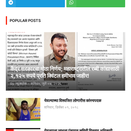
POPULAR POSTS
केंद्र सरकारचा मोठा निर्णय; महाराष्ट्रातील रब्बी कांद्यासाठी
२,१२५ रुपये प्रति क्विंटल हमीभाव जाहीर!
by
न्यूजप्रेस
-
शनिवार, जुलै ०४, २०२६
येवल्याच्या विश्वजित लोणारीस कांस्यपदक
शनिवार, डिसेंबर ०१, २०१८
येवल्याला लाभला पंचायत समिती विस्तार अधिकारी