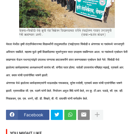
येवला येथील कृषी तंत्रनिकेतनच्या विद्यार्थ्यांनी तालुक्यातील टंचाईग्रस्त चिंचोडी व अंगणगाव या गावांमध्ये जनजागृती
अभियान राबविले. महात्मा फुले कृषी विद्यापीठाच्या सूचनेनुसार सदर उपक्रम राबविण्यात आला. या गावांमध्ये प्रबोधन फेरी
काढण्यात येऊन पथनाट्यांद्वारे उपलब्ध पाण्याचा काटकसरीने वापर करण्याबाबत प्रबोधन केले गेले. चिंचोडी येथे
झालेल्या कार्यक्रमाच्या अध्यक्षस्थानी सरपंच सौ. संगीता पवार होत्या. यावेळी उपसरपंच मच्छिंद्र मढवई, प्राचार्य आर.
आर. कदम यांची प्रसंगोचित भाषणे झाली.
अंगणगाव येथे झालेल्या कार्यक्रमप्रसंगी भाऊसाहेब गायकवाड, सुरेश परदेशी, प्राचार्य कदम यांची प्रसंगोचित भाषणे
झाली. प्रास्ताविक जी. एस. पठाणे यांनी केले. नियोजन अतुल शिंदे यांनी केले, तर कु. टी.आर. पठाडे, सौ. एस. व्ही.
निंबाळकर, एस. एस. धनगे, व्ही. डी. शिखरे, बी. पी. वाघचौरे यांनी मार्गदर्शन केले.
Facebook
YOU MIGHT LIKE