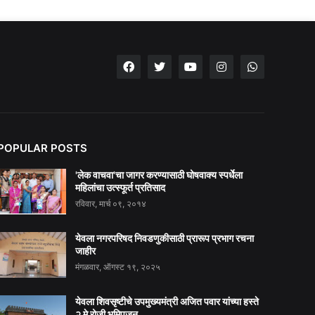
POPULAR POSTS
'लेक वाचवा'चा जागर करण्यासाठी घोषवाक्य स्पर्धेला
महिलांचा उत्स्फूर्त प्रतिसाद
रविवार, मार्च ०९, २०१४
येवला नगरपरिषद निवडणुकीसाठी प्रारूप प्रभाग रचना
जाहीर
मंगळवार, ऑगस्ट १९, २०२५
येवला शिवसृष्टीचे उपमुख्यमंत्री अजित पवार यांच्या हस्ते
२ मे रोजी भूमिपूजन