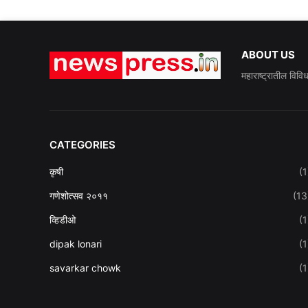
ABOUT US
महाराष्ट्रातील विवि
CATEGORIES
कृषी
(1
गणेशोत्सव २०११
(13
व्हिडीओ
(1
dipak lonari
(1
savarkar chowk
(1