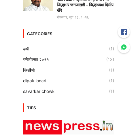
जिल्हाभर जनजागृती – जिल्हाध्यक्ष दिलीप
खैरे
मंगळवार, जून २३, २०२६
CATEGORIES
कृषी
(1)
गणेशोत्सव २०११
(13)
व्हिडीओ
(1)
dipak lonari
(1)
savarkar chowk
(1)
TIPS