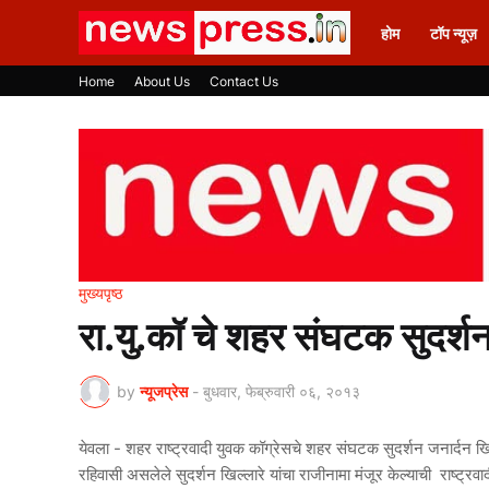
होम
टॉप न्यूज़
Home
About Us
Contact Us
मुख्यपृष्ठ
रा.यु.कॉ चे शहर संघटक सुदर्शन 
by
न्यूजप्रेस
-
बुधवार, फेब्रुवारी ०६, २०१३
येवला - शहर राष्ट्रवादी युवक कॉग्रेसचे शहर संघटक सुदर्शन जनार्दन खिल
रहिवासी असलेले सुदर्शन खिल्लारे यांचा राजीनामा मंजूर केल्याची राष्ट्रवाद