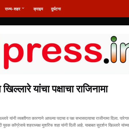
राज्य-शहर
क्राइम
दुर्घटना
खिल्लारे यांचा पक्षाचा राजिनामा
्लारे यांनी व्यक्तीगत कारणाने आपल्या पदाचा व पक्ष सभासदत्वाचा राजीनामा दिला. पारेगा
ी युवक कॉग्रेसचे शहराध्यक्ष मुशरिफ शहा यांनी दिली आहे. याबाबत सुदर्शन खिल्लारे यांच्या