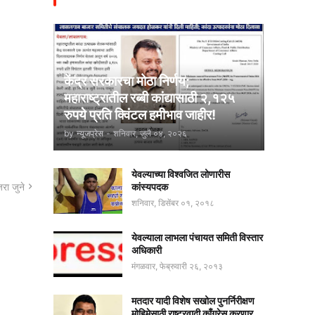
केंद्र सरकारचा मोठा निर्णय;
महाराष्ट्रातील रब्बी कांद्यासाठी २,१२५
रुपये प्रति क्विंटल हमीभाव जाहीर!
by
न्यूजप्रेस
-
शनिवार, जुलै ०४, २०२६
येवल्याच्या विश्वजित लोणारीस
रा जुने
कांस्यपदक
शनिवार, डिसेंबर ०१, २०१८
येवल्याला लाभला पंचायत समिती विस्तार
अधिकारी
मंगळवार, फेब्रुवारी २६, २०१३
मतदार यादी विशेष सखोल पुनर्निरीक्षण
मोहिमेसाठी राष्ट्रवादी काँग्रेस करणार