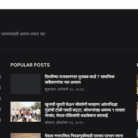
ध बातम्यांसाठी अवश्य वाचत रहा
POPULAR POSTS
दिल्लीच्या राजकारणात भुजबळ कार्ड ? सामाजिक
)
समीकरणांचा नवा अध्याय
)
शुक्रवार, जानेवारी ३०, २०२६
)
खुनाची सुपारी घेऊन जीवघेणी मारहाण! आंतरजिल्हा
)
गुंडांची टोळी गावठी कट्टा, कोयत्यांसह अवघ्या १ तासात
जेरबंद; येवला पोलिसांची धडाकेबाज कारवाई
)
सोमवार, ऑक्टोबर १३, २०२५
येवला नगरपरिषद निवडणुकीसाठी प्रारूप प्रभाग रचना