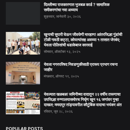
दिल्लीच्या राजकारणात भुजबळ कार्ड ? सामाजिक
समीकरणांचा नवा अध्याय
शुक्रवार, जानेवारी ३०, २०२६
खुनाची सुपारी घेऊन जीवघेणी मारहाण! आंतरजिल्हा गुंडांची
टोळी गावठी कट्टा, कोयत्यांसह अवघ्या १ तासात जेरबंद;
येवला पोलिसांची धडाकेबाज कारवाई
सोमवार, ऑक्टोबर १३, २०२५
येवला नगरपरिषद निवडणुकीसाठी प्रारूप प्रभाग रचना
जाहीर
मंगळवार, ऑगस्ट १९, २०२५
येवल्यात खळबळ! जमिनीच्या वादातून २२ वर्षीय तरूणाचा
उपजिल्हा रुग्णालयासमोरच निर्घृण खून १६ जणांवर गुन्हा
दाखल; ममदापूर तांड्यावरील कौटुंबिक वादाचा भयंकर अंत
रविवार, जून २८, २०२६
POPULAR POSTS