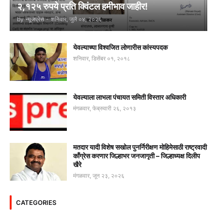
२,१२५ रुपये प्रति क्विंटल हमीभाव जाहीर!
by
न्यूजप्रेस
-
शनिवार, जुलै ०४, २०२६
येवल्याच्या विश्वजित लोणारीस कांस्यपदक
शनिवार, डिसेंबर ०१, २०१८
येवल्याला लाभला पंचायत समिती विस्तार अधिकारी
मंगळवार, फेब्रुवारी २६, २०१३
मतदार यादी विशेष सखोल पुनर्निरीक्षण मोहिमेसाठी राष्ट्रवादी
काँग्रेस करणार जिल्हाभर जनजागृती – जिल्हाध्यक्ष दिलीप
खैरे
मंगळवार, जून २३, २०२६
CATEGORIES