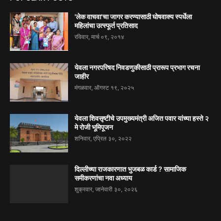
'लेक वाचवा'चा जागर करण्यासाठी घोषवाक्य स्पर्धेला
महिलांचा उत्स्फूर्त प्रतिसाद
रविवार, मार्च ०९, २०१४
येवला नगरपरिषद निवडणुकीसाठी प्रारूप प्रभाग रचना
जाहीर
मंगळवार, ऑगस्ट १९, २०२५
येवला शिवसृष्टीचे उपमुख्यमंत्री अजित पवार यांच्या हस्ते २
मे रोजी भूमिपूजन
शनिवार, एप्रिल ३०, २०२२
दिल्लीच्या राजकारणात भुजबळ कार्ड ? सामाजिक
समीकरणांचा नवा अध्याय
शुक्रवार, जानेवारी ३०, २०२६