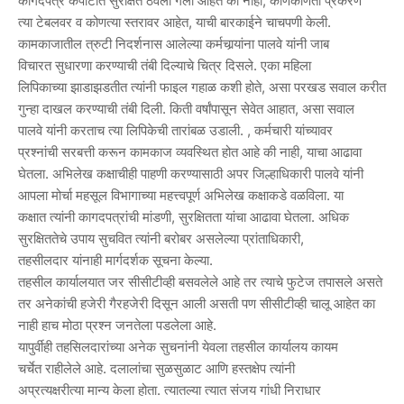
कागदपत्रे कपाटात सुरक्षित ठेवली गेली आहेत की नाही, कोणकोणती प्रकरणे
त्या टेबलवर व कोणत्या स्तरावर आहेत, याची बारकाईने चाचपणी केली.
कामकाजातील त्रुटी निदर्शनास आलेल्या कर्मचार्‍यांना पालवे यांनी जाब
विचारत सुधारणा करण्याची तंबी दिल्याचे चित्र दिसले. एका महिला
लिपिकाच्या झाडाझडतीत त्यांनी फाइल गहाळ कशी होते, असा परखड सवाल करीत
गुन्हा दाखल करण्याची तंबी दिली. किती वर्षांपासून सेवेत आहात, असा सवाल
पालवे यांनी करताच त्या लिपिकेची तारांबळ उडाली. , कर्मचारी यांच्यावर
प्रश्नांची सरबत्ती करून कामकाज व्यवस्थित होत आहे की नाही, याचा आढावा
घेतला. अभिलेख कक्षाचीही पाहणी करण्यासाठी अपर जिल्हाधिकारी पालवे यांनी
आपला मोर्चा महसूल विभागाच्या महत्त्वपूर्ण अभिलेख कक्षाकडे वळविला. या
कक्षात त्यांनी कागदपत्रांची मांडणी, सुरक्षितता यांचा आढावा घेतला. अधिक
सुरक्षिततेचे उपाय सुचवित त्यांनी बरोबर असलेल्या प्रांताधिकारी,
तहसीलदार यांनाही मार्गदर्शक सूचना केल्या.
तहसील कार्यालयात जर सीसीटीव्ही बसवलेले आहे तर त्याचे फुटेज तपासले असते
तर अनेकांची हजेरी गैरहजेरी दिसून आली असती पण सीसीटीव्ही चालू आहेत का
नाही हाच मोठा प्रश्न जनतेला पडलेला आहे.
यापुर्वीही तहसिलदारांच्या अनेक सुचनांनी येवला तहसील कार्यालय कायम
चर्चेत राहीलेले आहे. दलालांचा सुळसुळाट आणि हस्तक्षेप त्यांनी
अप्रत्यक्षरीत्या मान्य केला होता. त्यातल्या त्यात संजय गांधी निराधार