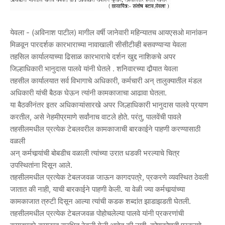
येवला - (अविनाश पाटील) मागील वर्षी जानेवारी महिन्यातच आयएसओ मानांकन
मिळवून पारदर्शक कारभाराच्या नावाखाली सीसीटीव्ही बसवण्याऱ्या येवला
तहसिल कार्यालयाच्या ढिसाळ कारभाराचे दर्शन खुद्द नाशिकचे अपर
जिल्हाधिकारी भानुदास पालवे यांनी घेतले . शनिवारच्या दौर्‍यात येवला
तहसील कार्यालयात सर्व विभागाचे अधिकारी, कर्मचारी अन् तालुक्यातील मंडल
अधिकारी यांची बैठक घेऊन त्यांनी कामकाजाचा आढावा घेतला.
या बैठकीनंतर इतर अधिकाऱ्यांसारखे अपर जिल्हाधिकारी भानुदास पालवे प्रयाण
करतील, असे नेहमीप्रमाणे सर्वांनाच वाटले होते. परंतु, पालवेंची पावले
तहसीलमधील प्रत्येक टेबलवरील कामकाजाची बारकाईने पाहणी करण्यासाठी
वळली
अन् कर्मचार्‍यांची बोबडीच वळाली त्यांच्या उरात धडकी भरल्याचे चित्र
उपस्थितांना दिसून आले.
तहसीलमधील प्रत्येक टेबलजवळ जाऊन कागदपत्रे, प्रकरणे व्यवस्थित ठेवली
जातात की नाही, याची बारकाईने पाहणी केली. या वेळी ज्या कर्मचार्‍यांच्या
कामकाजात त्रुटी दिसून आल्या त्यांची कडक शब्दांत झाडाझडती घेतली.
तहसीलमधील प्रत्येक टेबलजवळ पोहोचलेल्या पालवे यांनी प्रकरणांची