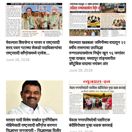
येवल्यात शिवसेना व भाजप व राष्ट्रवादी
येवल्यात खळबळ! जमिनीच्या वादातून २२
शरद पवार गटाच्या शेकडो पदाधिकाऱ्यांचा
वर्षीय तरूणाचा उपजिल्हा
राष्ट्रवादी काँग्रेसमध्ये प्रवेश...
रुग्णालयासमोरच निर्घृण खून १६ जणांवर
गुन्हा दाखल; ममदापूर तांड्यावरील
June 28, 2026
कौटुंबिक वादाचा भयंकर अंत
June 28, 2026
मतदार यादी विशेष सखोल पुनर्निरीक्षण
येवला नगरपरिषदेची प्लास्टिक
मोहिमेसाठी राष्ट्रवादी काँग्रेस करणार
बंदीविरोधात पुन्हा धडक कारवाई
जिल्हाभर जनजागृती – जिल्हाध्यक्ष दिलीप
June 23, 2026