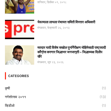
शनिवार, डिसेंबर ०१, २०१८
येवल्याला लाभला पंचायत समिती विस्तार अधिकारी
मंगळवार, फेब्रुवारी २६, २०१३
मतदार यादी विशेष सखोल पुनर्निरीक्षण मोहिमेसाठी राष्ट्रवादी
काँग्रेस करणार जिल्हाभर जनजागृती – जिल्हाध्यक्ष दिलीप
खैरे
मंगळवार, जून २३, २०२६
CATEGORIES
कृषी
(1)
गणेशोत्सव २०११
(13)
व्हिडीओ
(1)