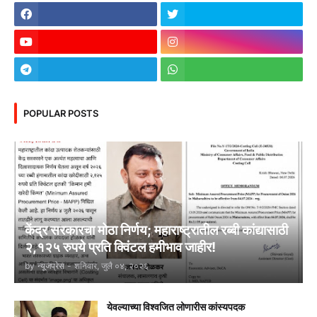
POPULAR POSTS
केंद्र सरकारचा मोठा निर्णय; महाराष्ट्रातील रब्बी कांद्यासाठी
२,१२५ रुपये प्रति क्विंटल हमीभाव जाहीर!
by
न्यूजप्रेस
-
शनिवार, जुलै ०४, २०२६
येवल्याच्या विश्वजित लोणारीस कांस्यपदक