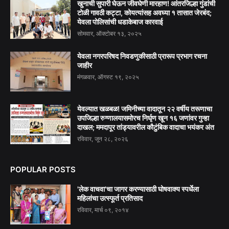
खुनाची सुपारी घेऊन जीवघेणी मारहाण! आंतरजिल्हा गुंडांची
टोळी गावठी कट्टा, कोयत्यांसह अवघ्या १ तासात जेरबंद;
येवला पोलिसांची धडाकेबाज कारवाई
सोमवार, ऑक्टोबर १३, २०२५
येवला नगरपरिषद निवडणुकीसाठी प्रारूप प्रभाग रचना
जाहीर
मंगळवार, ऑगस्ट १९, २०२५
येवल्यात खळबळ! जमिनीच्या वादातून २२ वर्षीय तरूणाचा
उपजिल्हा रुग्णालयासमोरच निर्घृण खून १६ जणांवर गुन्हा
दाखल; ममदापूर तांड्यावरील कौटुंबिक वादाचा भयंकर अंत
रविवार, जून २८, २०२६
POPULAR POSTS
'लेक वाचवा'चा जागर करण्यासाठी घोषवाक्य स्पर्धेला
महिलांचा उत्स्फूर्त प्रतिसाद
रविवार, मार्च ०९, २०१४