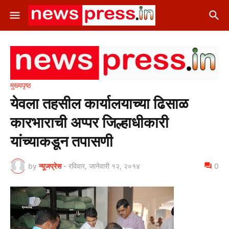
मुख्यपृष्ठ
येवला तहसील कार्यालयाच्या ढिसाळ
कारभाराची अप्पर जिल्हाधीकारी
यांच्याकडून तपासणी
by
न्यूजप्रेस
-
रविवार, जानेवारी १२, २०१४
0