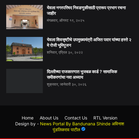
येवला नगरपरिषद निवडणुकीसाठी प्रारूप प्रभाग रचना
जाहीर
मंगळवार, ऑगस्ट १९, २०२५
येवला शिवसृष्टीचे उपमुख्यमंत्री अजित पवार यांच्या हस्ते २
मे रोजी भूमिपूजन
शनिवार, एप्रिल ३०, २०२२
दिल्लीच्या राजकारणात भुजबळ कार्ड ? सामाजिक
समीकरणांचा नवा अध्याय
शुक्रवार, जानेवारी ३०, २०२६
Home
About Us
Contact Us
RTL Version
Design by -
News Portal By Bandunana Shinde अविनाश
पुंडलिकराव पाटील