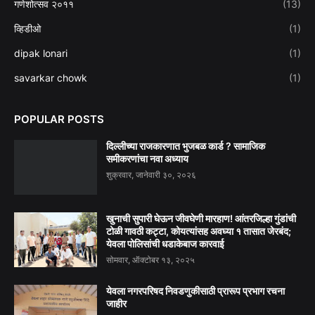
गणेशोत्सव २०११
(13)
व्हिडीओ
(1)
dipak lonari
(1)
savarkar chowk
(1)
POPULAR POSTS
दिल्लीच्या राजकारणात भुजबळ कार्ड ? सामाजिक
समीकरणांचा नवा अध्याय
शुक्रवार, जानेवारी ३०, २०२६
खुनाची सुपारी घेऊन जीवघेणी मारहाण! आंतरजिल्हा गुंडांची
टोळी गावठी कट्टा, कोयत्यांसह अवघ्या १ तासात जेरबंद;
येवला पोलिसांची धडाकेबाज कारवाई
सोमवार, ऑक्टोबर १३, २०२५
येवला नगरपरिषद निवडणुकीसाठी प्रारूप प्रभाग रचना
जाहीर