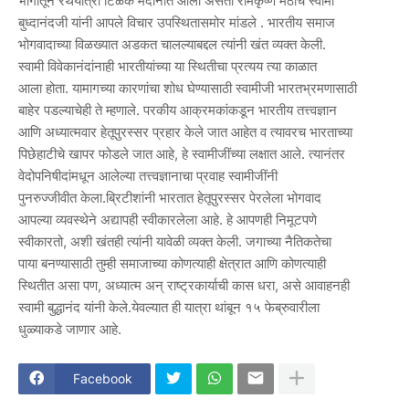
भागातून रथयात्रा टिळक मैदानात आली असता रामकृष्ण मठाचे स्वामी
बुध्दानंदजी यांनी आपले विचार उपस्थितासमोर मांडले . भारतीय समाज
भोगवादाच्या व‌िळख्यात अडकत चालल्याबद्दल त्यांनी खंत व्यक्त केली.
स्वामी व‌िवेकानंदांनाही भारतीयांच्या या स्थ‌ितीचा प्रत्यय त्या काळात
आला होता. यामागच्या कारणांचा शोध घेण्यासाठी स्वामीजी भारतभ्रमणासाठी
बाहेर पडल्याचेही ते म्हणाले. परकीय आक्रमकांकडून भारतीय तत्त्वज्ञान
आण‌ि अध्यात्मवार हेतूपुरस्सर प्रहार केले जात आहेत व त्यावरच भारताच्या
प‌िछेहाटीचे खापर फोडले जात आहे, हे स्वामीजींच्या लक्षात आले. त्यानंतर
वेदोपन‌िषीदांमधून आलेल्या तत्त्वज्ञानाचा प्रवाह स्वामीजींनी
पुनरुज्ज‌ीवीत केला.ब्रिटीशांनी भारतात हेतूपुरस्सर पेरलेला भोगवाद
आपल्या व्यवस्थेने अद्यापही स्वीकारलेला आहे. हे आपणही न‌िमूटपणे
स्वीकारतो, अशी खंतही त्यांनी यावेळी व्यक्त केली. जगाच्या नैत‌िकतेचा
पाया बनण्यासाठी तुम्ही समाजाच्या कोणत्याही क्षेत्रात आण‌ि कोणत्याही
स्थ‌ितीत असा पण, अध्यात्म अन् राष्ट्रकार्याची कास धरा, असे आवाहनही
स्वामी बुद्धानंद यांनी केले.येवल्यात ही यात्रा थांबून १५ फेब्रुवारीला
धुळ्याकडे जाणार आहे.
Facebook