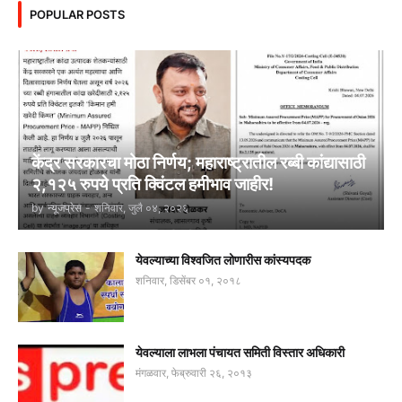
POPULAR POSTS
केंद्र सरकारचा मोठा निर्णय; महाराष्ट्रातील रब्बी कांद्यासाठी
२,१२५ रुपये प्रति क्विंटल हमीभाव जाहीर!
by
न्यूजप्रेस
-
शनिवार, जुलै ०४, २०२६
येवल्याच्या विश्वजित लोणारीस कांस्यपदक
शनिवार, डिसेंबर ०१, २०१८
येवल्याला लाभला पंचायत समिती विस्तार अधिकारी
मंगळवार, फेब्रुवारी २६, २०१३