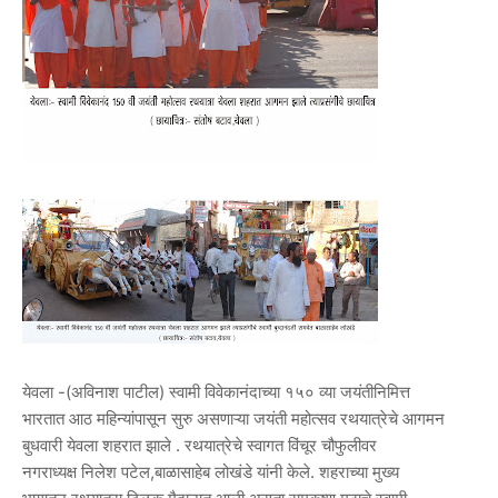
येवला -(अविनाश पाटील) स्वामी विवेकानंदाच्या १५० व्या जयंतीनिमित्त
भारतात आठ मह‌िन्यांपासून सुरु असणाऱ्या जयंती महोत्सव रथयात्रेचे आगमन
बुधवारी येवला शहरात झाले . रथयात्रेचे स्वागत विंचूर चौफुलीवर
नगराध्यक्ष निलेश पटेल,बाळासाहेब लोखंडे यांनी केले. शहराच्या मुख्य