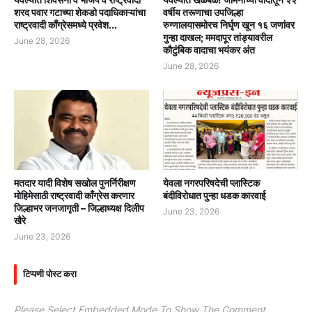
शरद पवार गटाच्या शेकडो पदाधिकाऱ्यांचा
वर्षीय तरूणाचा उपजिल्हा
राष्ट्रवादी काँग्रेसमध्ये प्रवेश...
रुग्णालयासमोरच निर्घृण खून १६ जणांवर
गुन्हा दाखल; ममदापूर तांड्यावरील
June 28, 2026
कौटुंबिक वादाचा भयंकर अंत
June 28, 2026
मतदार यादी विशेष सखोल पुनर्निरीक्षण
येवला नगरपरिषदेची प्लास्टिक
मोहिमेसाठी राष्ट्रवादी काँग्रेस करणार
बंदीविरोधात पुन्हा धडक कारवाई
जिल्हाभर जनजागृती – जिल्हाध्यक्ष दिलीप
June 23, 2026
खैरे
June 23, 2026
टिप्पणी पोस्ट करा
Please Select Embedded Mode To Show The Comment