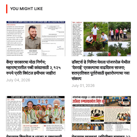
YOU MIGHT LIKE
केंद्र सरकारचा मोठा निर्णय;
डॉक्टर्स डे निमित्त येवला पांजरपोळ येथील
महाराष्ट्रातील रब्बी कांद्यासाठी २,१२५
‘देवराई’ प्रकल्पाचा वाढदिवस साजरा;
रुपये प्रति क्विंटल हमीभाव जाहीर!
शतप्रतिशत पूर्ततेसाठी वृक्षारोपणाचा नवा
संकल्प
July 04, 2026
July 01, 2026
येवल्यात शिवसेना व भाजप व राष्ट्रवादी
येवल्यात खळबळ! जमिनीच्या वादातून २२