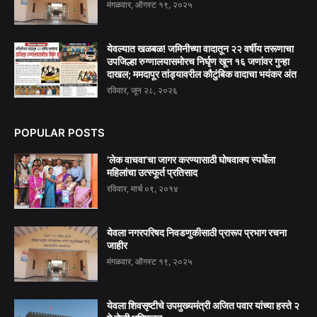
मंगळवार, ऑगस्ट १९, २०२५
येवल्यात खळबळ! जमिनीच्या वादातून २२ वर्षीय तरूणाचा
उपजिल्हा रुग्णालयासमोरच निर्घृण खून १६ जणांवर गुन्हा
दाखल; ममदापूर तांड्यावरील कौटुंबिक वादाचा भयंकर अंत
रविवार, जून २८, २०२६
POPULAR POSTS
'लेक वाचवा'चा जागर करण्यासाठी घोषवाक्य स्पर्धेला
महिलांचा उत्स्फूर्त प्रतिसाद
रविवार, मार्च ०९, २०१४
येवला नगरपरिषद निवडणुकीसाठी प्रारूप प्रभाग रचना
जाहीर
मंगळवार, ऑगस्ट १९, २०२५
येवला शिवसृष्टीचे उपमुख्यमंत्री अजित पवार यांच्या हस्ते २