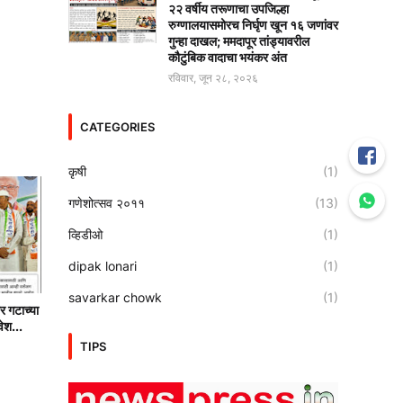
२२ वर्षीय तरूणाचा उपजिल्हा
रुग्णालयासमोरच निर्घृण खून १६ जणांवर
गुन्हा दाखल; ममदापूर तांड्यावरील
कौटुंबिक वादाचा भयंकर अंत
रविवार, जून २८, २०२६
CATEGORIES
कृषी
(1)
गणेशोत्सव २०११
(13)
व्हिडीओ
(1)
dipak lonari
(1)
savarkar chowk
(1)
र गटाच्या
वेश...
TIPS