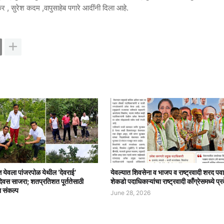
, सुरेश कदम ,वापुसाहेब पगारे आदींनी दिला आहे.
त्त येवला पांजरपोळ येथील ‘देवराई’
येवल्यात शिवसेना व भाजप व राष्ट्रवादी शरद पवा
दिवस साजरा; शतप्रतिशत पूर्ततेसाठी
शेकडो पदाधिकाऱ्यांचा राष्ट्रवादी काँग्रेसमध्ये प्र
ा संकल्प
June 28, 2026