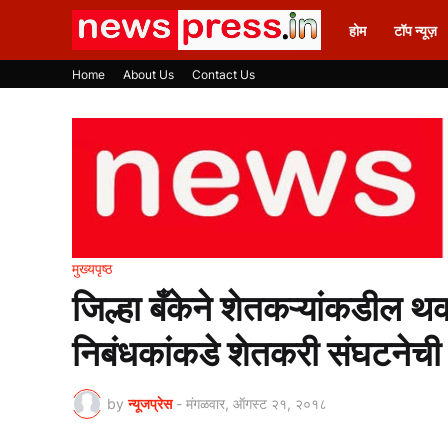
होम
टॉप न्यूज़
Home
About Us
Contact Us
मुख्यपृष्ठ
जिल्हा बँकेने शेतकऱ्यांकडील 
निबंधकांकडे शेतकरी संघटनेची
by
न्यूजप्रेस
-
मंगळवार, ऑगस्ट २१, २०१८