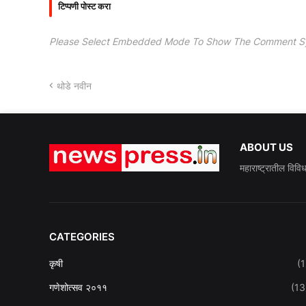
टिप्पणी पोस्ट करा
Please Select Embedded Mode To Show The Comment S
थोडे नवीन
ABOUT US
महाराष्ट्रातील विवि
CATEGORIES
कृषी
(1
गणेशोत्सव २०११
(13