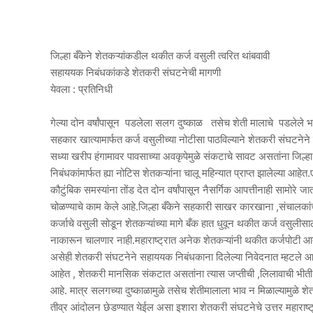
जिल्हा बँकेने शेतकऱ्यांकडील थकीत कर्ज वसुली त्वरित थांबवावी
सहाययक निबंधकांकडे शेतकरी संघटनेची मागणी
येवला : प्रतिनिधी
गेल्या दोन वर्षांपासून पडलेला सलग दुष्काळ तसेच शेती मालाचे पडलेले भा
सहकार खात्यामार्फत कर्ज वसुलीच्या नोटीसा पाठविल्याने शेतकरी संघटनेने
सध्या खरीप हंगामावर पावसाच्या अवकृपेमुळे संकटाचे सावट असतांना जिल्हा
निबंधकांमार्फत ह्या नोटिस शेतकऱ्यांना चालू महिन्यात प्राप्त झालेल्या आह
कौटुंबिक समस्यांना तोंड देत दोन वर्षांपासून नैसर्गिक आपत्तीनाही सामो
चोळण्याचे काम केले आहे.जिल्हा बँकेने सहकारी साखर कारखाना ,संचालकां
कर्जाचे वसुली सोडून शेतकऱ्यांच्या मागे बँक हात धुवून थकीत कर्ज वसुल
नाकारून चालणार नाही.महाराष्ट्रात अनेक शेतकऱ्यांनी थकीत कर्जपोटी आत्महत
असेही शेतकरी संघटनेने सहाययक निबंधकाना दिलेल्या निवेदनात म्हटले आहे.
आहेत , शेतकरी मानसिक संकटात असतांना त्यास जप्तीची ,लिलावाची भीती दाख
आहे. मात्र सलगच्या दुष्काळामुळे तसेच शेतीमालाला भाव न मिळाल्यामुळे श
तीव्र आंदोलन छेडण्यात येईल असा इशारा शेतकरी संघटनेचे उत्तर महाराष्ट्र