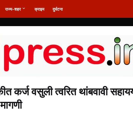
राज्य-शहर
क्राइम
दुर्घटना
थकीत कर्ज वसुली त्वरित थांबवावी सहा
 मागणी