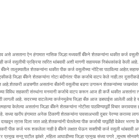
व असे असताना ऐन हंगामात नासिक जिल्हा मध्यवर्ती बँकेने शेतकऱ्यांना थकीत कर्ज वसुली
 ही कर्ज वसुलीची प्रक्रिया त्वरित थांबवावी अशी मागणी सहाययक निबंधकांकडे केली आहे.
 बँकेने तालुक्यातील शेतकऱ्यांना थकीत पीक कर्ज वसुलीच्या नोटिसा पाठविल्या आहेत.सहा
ेत.एकीकडे जिल्हा बँकेने शेतकऱ्यांना नोटा बंदीनंतर पीक कर्जाचे वाटप केले नाही.तर दुसरीक
रे जात आहे.शेतकरी अडचणीत असतांना बँकांनी वसुलीचा बडगा उगारून शेतकऱ्यांच्या जखमांवर
च्या विविध सहकारी संस्थांना मनमानी कर्जाचे वाटप करून आज ही कर्जे थकीत असतांना त्
ीसाठी लागली आहे. सदरच्या वाटलेल्या कर्जनमुळेच जिल्हा बँक आज डबघाईस आलेली आहे हे 
्या केलेल्या असतांना जिल्हा बँकेने शेतकऱ्यांना नोटीसा पाठविण्यापूर्वी विचार करावयास 
 सध्या खरीप हंगामात अनेक ठिकाणी शेतकऱ्यांना पावसाअभावी दुबार पेरण्या कराव्या लागल
वून त्रास दिला जात आहे.शेतकऱ्यांनी घेतलेल्या पीक कर्जाची यापूर्वीही वेळेवर भरणा क
ेतकरी पीक कर्ज भरू शकलेला नाही हे बँकेने लक्षात घेऊन सक्तीची कर्ज वसुली थांबवावी अ
 प्रमुख सन्तु पाटील झांबरे ,महिला आघाडीच्या जिल्हा प्रमुख संध्या पगारे ,सुभाष सोनवणे