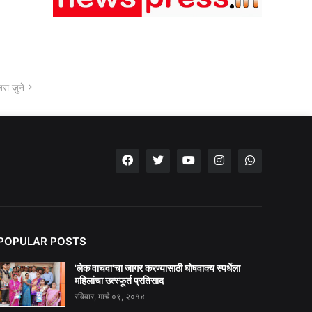
रा जुने
POPULAR POSTS
'लेक वाचवा'चा जागर करण्यासाठी घोषवाक्य स्पर्धेला
महिलांचा उत्स्फूर्त प्रतिसाद
रविवार, मार्च ०९, २०१४