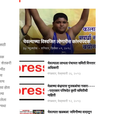
येवल्याच्या विश्वजित लोणारीस कांस्यपदक
साठी
by
न्यूजप्रेस
-
शनिवार, डिसेंबर ०१, २०१८
ययक
डे शेतकरी
येवल्याला लाभला पंचायत समिती विस्तार
अधिकारी
 मीठ
मंगळवार, फेब्रुवारी २६, २०१३
या
सत्य
मेळाच्या बंधार्‍यास भुजबळांचा नकार----
हवा होता
-पत्रकार परिषदेत कृती समितीची
्या
माहिती
ेलेला
मंगळवार, फेब्रुवारी १२, २०१३
न्यथा
येवल्यात खळबळ! जमिनीच्या वादातून