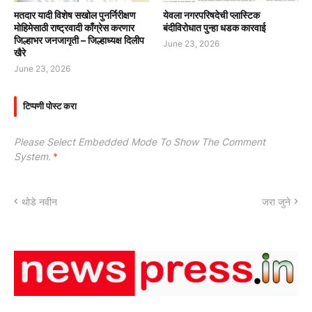
मतदार यादी विशेष सखोल पुनर्निरीक्षण
येवला नगरपरिषदेची प्लास्टिक
मोहिमेसाठी राष्ट्रवादी काँग्रेस करणार
बंदीविरोधात पुन्हा धडक कारवाई
जिल्हाभर जनजागृती – जिल्हाध्यक्ष दिलीप
June 23, 2026
खैरे
June 23, 2026
टिप्पणी पोस्ट करा
Please Select Embedded Mode To Show The Comment
System.
*
थोडे नवीन
जरा जुने