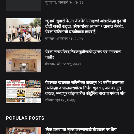
शुक्रवार, जानेवारी ३०, २०२६
खुनाची सुपारी घेऊन जीवघेणी मारहाण! आंतरजिल्हा गुंडांची
टोळी गावठी कट्टा, कोयत्यांसह अवघ्या १ तासात जेरबंद;
येवला पोलिसांची धडाकेबाज कारवाई
सोमवार, ऑक्टोबर १३, २०२५
येवला नगरपरिषद निवडणुकीसाठी प्रारूप प्रभाग रचना
जाहीर
मंगळवार, ऑगस्ट १९, २०२५
येवल्यात खळबळ! जमिनीच्या वादातून २२ वर्षीय तरूणाचा
उपजिल्हा रुग्णालयासमोरच निर्घृण खून १६ जणांवर गुन्हा
दाखल; ममदापूर तांड्यावरील कौटुंबिक वादाचा भयंकर अंत
रविवार, जून २८, २०२६
POPULAR POSTS
'लेक वाचवा'चा जागर करण्यासाठी घोषवाक्य स्पर्धेला