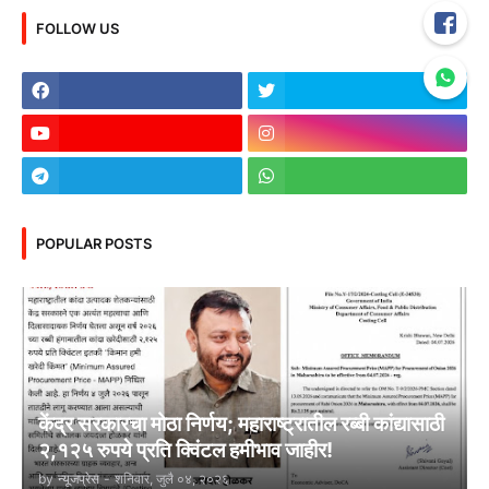
FOLLOW US
POPULAR POSTS
केंद्र सरकारचा मोठा निर्णय; महाराष्ट्रातील रब्बी कांद्यासाठी
२,१२५ रुपये प्रति क्विंटल हमीभाव जाहीर!
by
न्यूजप्रेस
-
शनिवार, जुलै ०४, २०२६