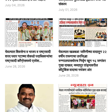
संकल्प
July 04, 2026
July 01, 2026
येवल्यात शिवसेना व भाजप व राष्ट्रवादी
येवल्यात खळबळ! जमिनीच्या वादातून २२
शरद पवार गटाच्या शेकडो पदाधिकाऱ्यांचा
वर्षीय तरूणाचा उपजिल्हा
राष्ट्रवादी काँग्रेसमध्ये प्रवेश...
रुग्णालयासमोरच निर्घृण खून १६ जणांवर
गुन्हा दाखल; ममदापूर तांड्यावरील
June 28, 2026
कौटुंबिक वादाचा भयंकर अंत
June 28, 2026