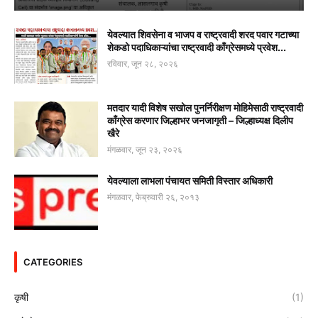
येवल्यात शिवसेना व भाजप व राष्ट्रवादी शरद पवार गटाच्या
शेकडो पदाधिकाऱ्यांचा राष्ट्रवादी काँग्रेसमध्ये प्रवेश...
रविवार, जून २८, २०२६
मतदार यादी विशेष सखोल पुनर्निरीक्षण मोहिमेसाठी राष्ट्रवादी
काँग्रेस करणार जिल्हाभर जनजागृती – जिल्हाध्यक्ष दिलीप
खैरे
मंगळवार, जून २३, २०२६
येवल्याला लाभला पंचायत समिती विस्तार अधिकारी
मंगळवार, फेब्रुवारी २६, २०१३
CATEGORIES
कृषी
(1)