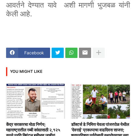
आवर्तने देण्यात यावे अशी मागणी भुजबळ यांनी
केली आहे.
Facebook
YOU MIGHT LIKE
केंद्र सरकारचा मोठा निर्णय;
डॉक्टर्स डे निमित्त येवला पांजरपोळ येथील
महाराष्ट्रातील रब्बी कांद्यासाठी २,१२५
‘देवराई’ प्रकल्पाचा वाढदिवस साजरा;
रुपये प्रति क्विंटल हमीभाव जाहीर!
शतप्रतिशत पूर्ततेसाठी वृक्षारोपणाचा नवा