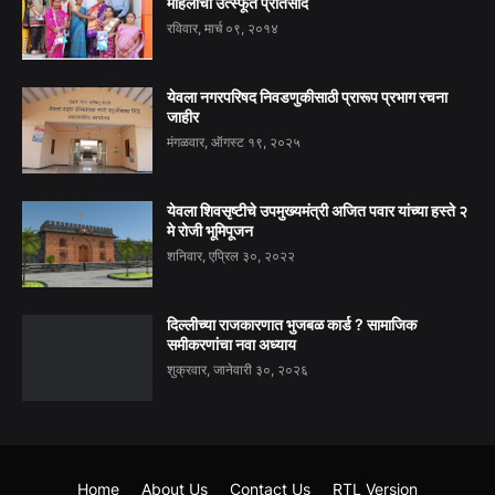
महिलांचा उत्स्फूर्त प्रतिसाद
रविवार, मार्च ०९, २०१४
येवला नगरपरिषद निवडणुकीसाठी प्रारूप प्रभाग रचना
जाहीर
मंगळवार, ऑगस्ट १९, २०२५
येवला शिवसृष्टीचे उपमुख्यमंत्री अजित पवार यांच्या हस्ते २
मे रोजी भूमिपूजन
शनिवार, एप्रिल ३०, २०२२
दिल्लीच्या राजकारणात भुजबळ कार्ड ? सामाजिक
समीकरणांचा नवा अध्याय
शुक्रवार, जानेवारी ३०, २०२६
Home
About Us
Contact Us
RTL Version