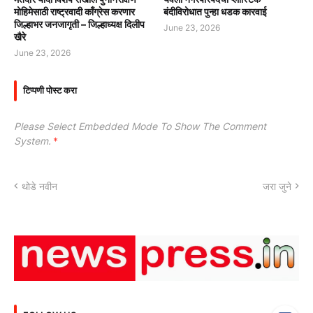
मोहिमेसाठी राष्ट्रवादी काँग्रेस करणार
बंदीविरोधात पुन्हा धडक कारवाई
जिल्हाभर जनजागृती – जिल्हाध्यक्ष दिलीप
June 23, 2026
खैरे
June 23, 2026
टिप्पणी पोस्ट करा
Please Select Embedded Mode To Show The Comment
System.
*
थोडे नवीन
जरा जुने