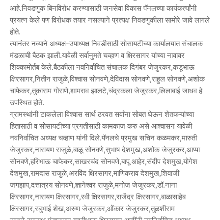
आहे.निवडणुक बिनविरोध करण्यासाठी जनसेवा विकास पॅनलच्या कार्यकर्त्यांनी
प्रयत्न केले पण विरोधक तयार नसल्याने प्रत्यक्ष निवडणुकीला सामोरे जावे लागले
होते.
त्यानंतर नव्याने अध्यक्ष-उपाध्यक्ष निवडीसाठी सोसायटीच्या कार्यालयात संचालक
मंडळाची बैठक झाली.यावेळी सर्वानुमते चव्हाण व क्षिरसागर यांच्या नावावर
शिक्कामोर्तब केले.बैठकीला नवनिर्वाचित संचालक दिगंबर जेजुरकर,कडूभाऊ
क्षिरसागर,नितीन राजुळे,विश्वास सोनवणे,देविदास सोनवणे,राहुल सोनवणे,अशोक
चाफेकर,तुकाराम गोराणे,शामराव झालटे,चंद्रकला जेजुरकर,लिलाबाई जाधव हे
उपस्थित होते.
ग्रामस्थांनी टाकलेला विश्वास सार्थ ठरवत सर्वांना सोबत घेऊन शेतकऱ्यांच्या
हितासाठी व सोसायटीच्या प्रगतीसाठी कामकाज करु असे आश्वासन यावेळी
नवनिर्वाचित अध्यक्ष चव्हाण यांनी दिले.पॅनलचे प्रमुख सचिन कळमकर,मारुती
जेजुरकर,नारायण राजुळे,बाळू सोनवणे,सुभाष देशमुख,अशोक जेजुरकर,आप्पा
सोनवणे,हरिभाऊ चाफेकर,साखरचंद सोनवणे,बापू आहेर,संदीप देशमुख,योगेश
देशमुख,रामदास राजुळे,अरविंद क्षिरसागर,माणिकराव देशमुख,शिवाजी
जगझाप,दत्तात्रय सोनवणे,ज्ञानेश्वर राजुळे,मनोज जेजुरकर,डॉ.नाना
क्षिरसागर,नारायण क्षिरसागर,रवी क्षिरसागर,राजेंद्र क्षिरसागर,बाळासाहेब
क्षिरसागर,रबुभाई शेख,अरुण जेजुरकर,ओंकार जेजुरकर,तुळशीराम