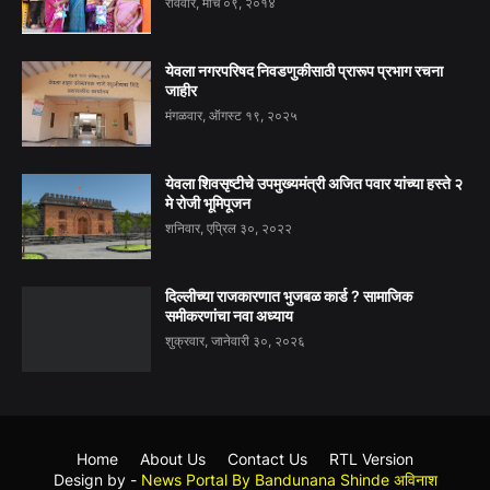
रविवार, मार्च ०९, २०१४
येवला नगरपरिषद निवडणुकीसाठी प्रारूप प्रभाग रचना
जाहीर
मंगळवार, ऑगस्ट १९, २०२५
येवला शिवसृष्टीचे उपमुख्यमंत्री अजित पवार यांच्या हस्ते २
मे रोजी भूमिपूजन
शनिवार, एप्रिल ३०, २०२२
दिल्लीच्या राजकारणात भुजबळ कार्ड ? सामाजिक
समीकरणांचा नवा अध्याय
शुक्रवार, जानेवारी ३०, २०२६
Home
About Us
Contact Us
RTL Version
Design by -
News Portal By Bandunana Shinde अविनाश