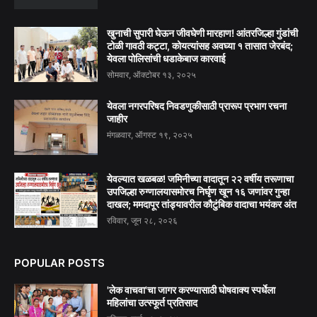
खुनाची सुपारी घेऊन जीवघेणी मारहाण! आंतरजिल्हा गुंडांची
टोळी गावठी कट्टा, कोयत्यांसह अवघ्या १ तासात जेरबंद;
येवला पोलिसांची धडाकेबाज कारवाई
सोमवार, ऑक्टोबर १३, २०२५
येवला नगरपरिषद निवडणुकीसाठी प्रारूप प्रभाग रचना
जाहीर
मंगळवार, ऑगस्ट १९, २०२५
येवल्यात खळबळ! जमिनीच्या वादातून २२ वर्षीय तरूणाचा
उपजिल्हा रुग्णालयासमोरच निर्घृण खून १६ जणांवर गुन्हा
दाखल; ममदापूर तांड्यावरील कौटुंबिक वादाचा भयंकर अंत
रविवार, जून २८, २०२६
POPULAR POSTS
'लेक वाचवा'चा जागर करण्यासाठी घोषवाक्य स्पर्धेला
महिलांचा उत्स्फूर्त प्रतिसाद