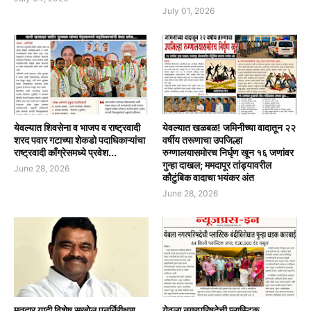
July 01, 2026
येवल्यात शिवसेना व भाजप व राष्ट्रवादी
येवल्यात खळबळ! जमिनीच्या वादातून २२
शरद पवार गटाच्या शेकडो पदाधिकाऱ्यांचा
वर्षीय तरूणाचा उपजिल्हा
राष्ट्रवादी काँग्रेसमध्ये प्रवेश...
रुग्णालयासमोरच निर्घृण खून १६ जणांवर
गुन्हा दाखल; ममदापूर तांड्यावरील
June 28, 2026
कौटुंबिक वादाचा भयंकर अंत
June 28, 2026
मतदार यादी विशेष सखोल पुनर्निरीक्षण
येवला नगरपरिषदेची प्लास्टिक