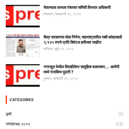
येवल्याला लाभला पंचायत समिती विस्तार अधिकारी
मंगळवार, फेब्रुवारी २६, २०१३
केंद्र सरकारचा मोठा निर्णय; महाराष्ट्रातील रब्बी कांद्यासाठी
२,१२५ रुपये प्रति क्विंटल हमीभाव जाहीर!
शनिवार, जुलै ०४, २०२६
नगरसूल येथील विवाहीतेवर सामुहिक बलात्कार.... आरोपी
मध्ये राजकिय पुढारी ?
गुरुवार, जानेवारी ३१, २०१३
CATEGORIES
कृषी
(1)
गणेशोत्सव २०११
(13)