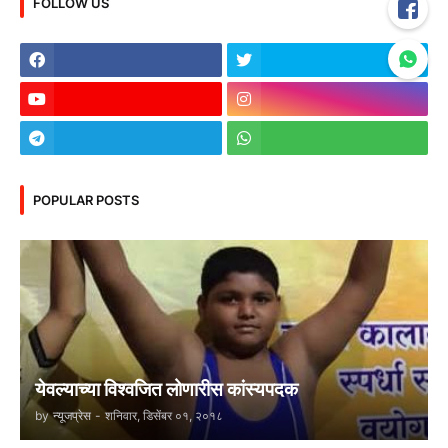
FOLLOW US
POPULAR POSTS
येवल्याच्या विश्वजित लोणारीस कांस्यपदक
by
न्यूजप्रेस
-
शनिवार, डिसेंबर ०१, २०१८