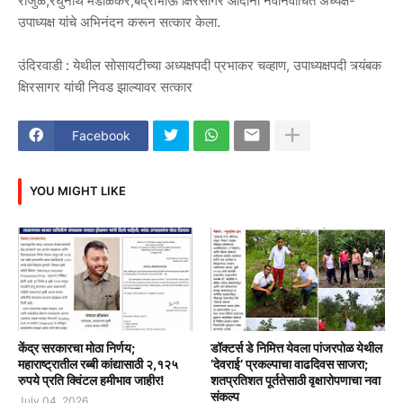
राजुळे,रघुनाथ मंडाळकर,बद्रीभाऊ क्षिरसागर आदींनी नवनिर्वाचित अध्यक्ष-
उपाध्यक्ष यांचे अभिनंदन करून सत्कार केला.
उंदिरवाडी : येथील सोसायटीच्या अध्यक्षपदी प्रभाकर चव्हाण, उपाध्यक्षपदी त्र्यंबक
क्षिरसागर यांची निवड झाल्यावर सत्कार
Facebook
YOU MIGHT LIKE
केंद्र सरकारचा मोठा निर्णय;
डॉक्टर्स डे निमित्त येवला पांजरपोळ येथील
महाराष्ट्रातील रब्बी कांद्यासाठी २,१२५
‘देवराई’ प्रकल्पाचा वाढदिवस साजरा;
रुपये प्रति क्विंटल हमीभाव जाहीर!
शतप्रतिशत पूर्ततेसाठी वृक्षारोपणाचा नवा
संकल्प
July 04, 2026