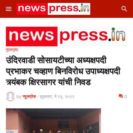
मुख्यपृष्ठ
उंदिरवाडी सोसायटीच्या अध्यक्षपदी
प्रभाकर चव्हाण बिनविरोध उपाध्यक्षपदी
त्र्यंबक क्षिरसागर यांची निवड
by
न्यूजप्रेस
-
शुक्रवार, मे १३, २०२२
0