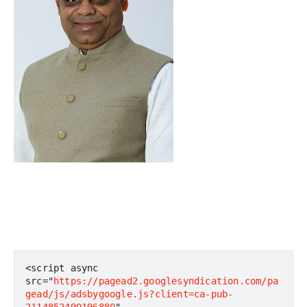
<script async 
src="
https://pagead2.googlesyndication.com/pa
gead/js/adsbygoogle.js?client=ca-pub-
2114852490196880
"       