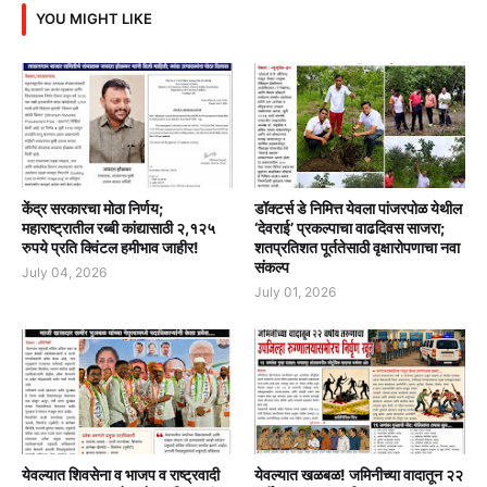
YOU MIGHT LIKE
केंद्र सरकारचा मोठा निर्णय;
डॉक्टर्स डे निमित्त येवला पांजरपोळ येथील
महाराष्ट्रातील रब्बी कांद्यासाठी २,१२५
‘देवराई’ प्रकल्पाचा वाढदिवस साजरा;
रुपये प्रति क्विंटल हमीभाव जाहीर!
शतप्रतिशत पूर्ततेसाठी वृक्षारोपणाचा नवा
संकल्प
July 04, 2026
July 01, 2026
येवल्यात शिवसेना व भाजप व राष्ट्रवादी
येवल्यात खळबळ! जमिनीच्या वादातून २२