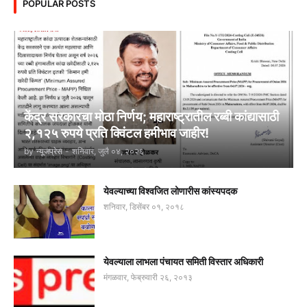
POPULAR POSTS
केंद्र सरकारचा मोठा निर्णय; महाराष्ट्रातील रब्बी कांद्यासाठी
२,१२५ रुपये प्रति क्विंटल हमीभाव जाहीर!
by
न्यूजप्रेस
-
शनिवार, जुलै ०४, २०२६
येवल्याच्या विश्वजित लोणारीस कांस्यपदक
शनिवार, डिसेंबर ०१, २०१८
येवल्याला लाभला पंचायत समिती विस्तार अधिकारी
मंगळवार, फेब्रुवारी २६, २०१३