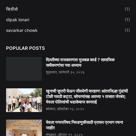
व्हिडीओ
(1)
dipak lonari
(1)
savarkar chowk
(1)
POPULAR POSTS
दिल्लीच्या राजकारणात भुजबळ कार्ड ? सामाजिक
समीकरणांचा नवा अध्याय
शुक्रवार, जानेवारी ३०, २०२६
खुनाची सुपारी घेऊन जीवघेणी मारहाण! आंतरजिल्हा गुंडांची
टोळी गावठी कट्टा, कोयत्यांसह अवघ्या १ तासात जेरबंद;
येवला पोलिसांची धडाकेबाज कारवाई
सोमवार, ऑक्टोबर १३, २०२५
येवला नगरपरिषद निवडणुकीसाठी प्रारूप प्रभाग रचना
जाहीर
मंगळवार, ऑगस्ट १९, २०२५