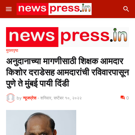
मुख्यपृष्ठ
अनुदानाच्या मागणीसाठी शिक्षक आमदार
किशोर दराडेसह आमदारांची रविवारपासून
पुणे ते मुंबई पायी दिंडी
by
न्यूजप्रेस
-
शनिवार, सप्टेंबर १०, २०२२
0