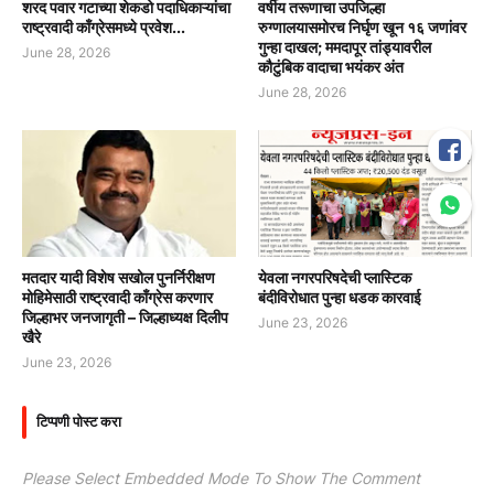
शरद पवार गटाच्या शेकडो पदाधिकाऱ्यांचा
वर्षीय तरूणाचा उपजिल्हा
राष्ट्रवादी काँग्रेसमध्ये प्रवेश...
रुग्णालयासमोरच निर्घृण खून १६ जणांवर
गुन्हा दाखल; ममदापूर तांड्यावरील
June 28, 2026
कौटुंबिक वादाचा भयंकर अंत
June 28, 2026
मतदार यादी विशेष सखोल पुनर्निरीक्षण
येवला नगरपरिषदेची प्लास्टिक
मोहिमेसाठी राष्ट्रवादी काँग्रेस करणार
बंदीविरोधात पुन्हा धडक कारवाई
जिल्हाभर जनजागृती – जिल्हाध्यक्ष दिलीप
June 23, 2026
खैरे
June 23, 2026
टिप्पणी पोस्ट करा
Please Select Embedded Mode To Show The Comment