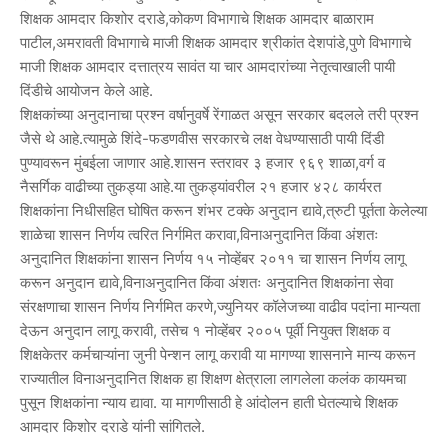
शिक्षक आमदार किशोर दराडे,कोकण विभागाचे शिक्षक आमदार बाळाराम
पाटील,अमरावती विभागाचे माजी शिक्षक आमदार श्रीकांत देशपांडे,पुणे विभागाचे
माजी शिक्षक आमदार दत्तात्रय सावंत या चार आमदारांच्या नेतृत्वाखाली पायी
दिंडीचे आयोजन केले आहे.
शिक्षकांच्या अनुदानाचा प्रश्न वर्षानुवर्षे रेंगाळत असून सरकार बदलले तरी प्रश्न
जैसे थे आहे.त्यामुळे शिंदे-फडणवीस सरकारचे लक्ष वेधण्यासाठी पायी दिंडी
पुण्यावरून मुंबईला जाणार आहे.शासन स्तरावर ३ हजार ९६९ शाळा,वर्ग व
नैसर्गिक वाढीच्या तुकड्या आहे.या तुकड्यांवरील २१ हजार ४२८ कार्यरत
शिक्षकांना निधीसहित घोषित करून शंभर टक्के अनुदान द्यावे,त्रुटी पूर्तता केलेल्या
शाळेचा शासन निर्णय त्वरित निर्गमित करावा,विनाअनुदानित किंवा अंशतः
अनुदानित शिक्षकांना शासन निर्णय १५ नोव्हेंबर २०११ चा शासन निर्णय लागू
करून अनुदान द्यावे,विनाअनुदानित किंवा अंशतः अनुदानित शिक्षकांना सेवा
संरक्षणाचा शासन निर्णय निर्गमित करणे,ज्युनियर कॉलेजच्या वाढीव पदांना मान्यता
देऊन अनुदान लागू करावी, तसेच १ नोव्हेंबर २००५ पूर्वी नियुक्त शिक्षक व
शिक्षकेतर कर्मचाऱ्यांना जुनी पेन्शन लागू करावी या मागण्या शासनाने मान्य करून
राज्यातील विनाअनुदानित शिक्षक हा शिक्षण क्षेत्राला लागलेला कलंक कायमचा
पुसून शिक्षकांना न्याय द्यावा. या मागणीसाठी हे आंदोलन हाती घेतल्याचे शिक्षक
आमदार किशोर दराडे यांनी सांगितले.