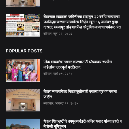
येवल्यात खळबळ! जमिनीच्या वादातून २२ वर्षीय तरूणाचा
उपजिल्हा रुग्णालयासमोरच निर्घृण खून १६ जणांवर गुन्हा
दाखल; ममदापूर तांड्यावरील कौटुंबिक वादाचा भयंकर अंत
रविवार, जून २८, २०२६
POPULAR POSTS
'लेक वाचवा'चा जागर करण्यासाठी घोषवाक्य स्पर्धेला
महिलांचा उत्स्फूर्त प्रतिसाद
रविवार, मार्च ०९, २०१४
येवला नगरपरिषद निवडणुकीसाठी प्रारूप प्रभाग रचना
जाहीर
मंगळवार, ऑगस्ट १९, २०२५
येवला शिवसृष्टीचे उपमुख्यमंत्री अजित पवार यांच्या हस्ते २
मे रोजी भूमिपूजन