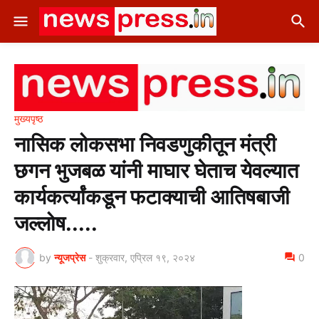
मुख्यपृष्ठ
नासिक लोकसभा निवडणुकीतून मंत्री
छगन भुजबळ यांनी माघार घेताच येवल्यात
कार्यकर्त्यांकडून फटाक्याची आतिषबाजी
जल्लोष.....
by
न्यूजप्रेस
-
शुक्रवार, एप्रिल १९, २०२४
0