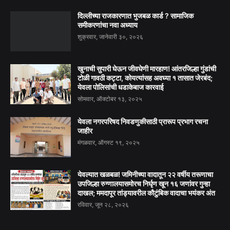
दिल्लीच्या राजकारणात भुजबळ कार्ड ? सामाजिक
समीकरणांचा नवा अध्याय
शुक्रवार, जानेवारी ३०, २०२६
खुनाची सुपारी घेऊन जीवघेणी मारहाण! आंतरजिल्हा गुंडांची
टोळी गावठी कट्टा, कोयत्यांसह अवघ्या १ तासात जेरबंद;
येवला पोलिसांची धडाकेबाज कारवाई
सोमवार, ऑक्टोबर १३, २०२५
येवला नगरपरिषद निवडणुकीसाठी प्रारूप प्रभाग रचना
जाहीर
मंगळवार, ऑगस्ट १९, २०२५
येवल्यात खळबळ! जमिनीच्या वादातून २२ वर्षीय तरूणाचा
उपजिल्हा रुग्णालयासमोरच निर्घृण खून १६ जणांवर गुन्हा
दाखल; ममदापूर तांड्यावरील कौटुंबिक वादाचा भयंकर अंत
रविवार, जून २८, २०२६