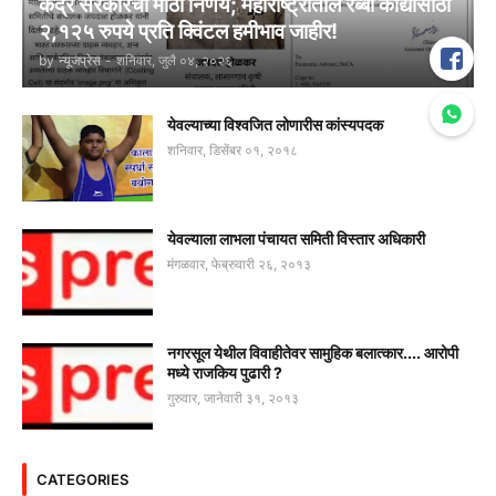
केंद्र सरकारचा मोठा निर्णय; महाराष्ट्रातील रब्बी कांद्यासाठी
२,१२५ रुपये प्रति क्विंटल हमीभाव जाहीर!
by
न्यूजप्रेस
-
शनिवार, जुलै ०४, २०२६
येवल्याच्या विश्वजित लोणारीस कांस्यपदक
शनिवार, डिसेंबर ०१, २०१८
येवल्याला लाभला पंचायत समिती विस्तार अधिकारी
मंगळवार, फेब्रुवारी २६, २०१३
नगरसूल येथील विवाहीतेवर सामुहिक बलात्कार.... आरोपी
मध्ये राजकिय पुढारी ?
गुरुवार, जानेवारी ३१, २०१३
CATEGORIES