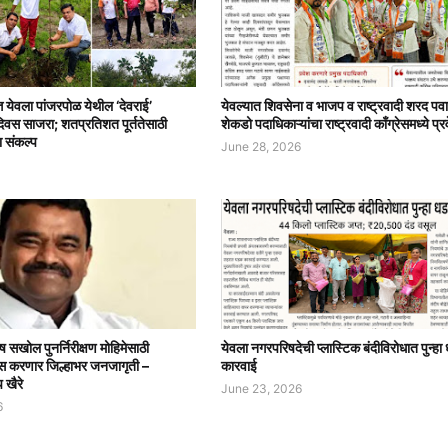
त्त येवला पांजरपोळ येथील ‘देवराई’
येवल्यात शिवसेना व भाजप व राष्ट्रवादी शरद पवा
दिवस साजरा; शतप्रतिशत पूर्ततेसाठी
शेकडो पदाधिकाऱ्यांचा राष्ट्रवादी काँग्रेसमध्ये प्र
ा संकल्प
June 28, 2026
ष सखोल पुनर्निरीक्षण मोहिमेसाठी
येवला नगरपरिषदेची प्लास्टिक बंदीविरोधात पुन्ह
ग्रेस करणार जिल्हाभर जनजागृती –
कारवाई
प खैरे
June 23, 2026
6