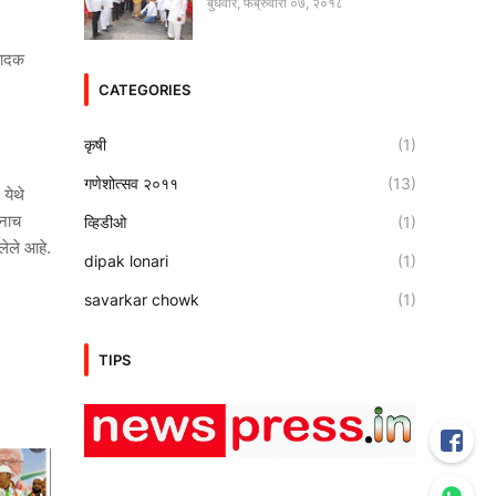
बुधवार, फेब्रुवारी ०७, २०१८
ंपादक
CATEGORIES
कृषी
(1)
गणेशोत्सव २०११
(13)
 येथे
ंनाच
व्हिडीओ
(1)
लेले आहे.
dipak lonari
(1)
savarkar chowk
(1)
TIPS