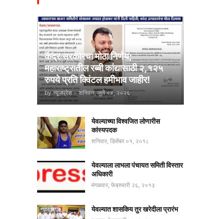
केंद्र सरकारचा मोठा निर्णय;
महाराष्ट्रातील रब्बी कांद्यासाठी २,१२५
रुपये प्रति क्विंटल हमीभाव जाहीर!
by
न्यूजप्रेस
-
शनिवार, जुलै ०४, २०२६
येवल्याच्या विश्वजित लोणारीस
कांस्यपदक
शनिवार, डिसेंबर ०१, २०१८
येवल्याला लाभला पंचायत समिती विस्तार
अधिकारी
मंगळवार, फेब्रुवारी २६, २०१३
येवल्यात शासकिय तुर खरेदीला प्रारंभ