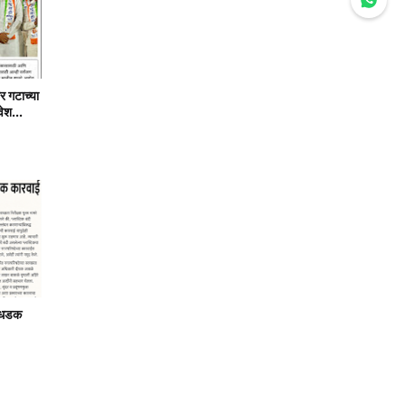
र गटाच्या
वेश...
ा धडक