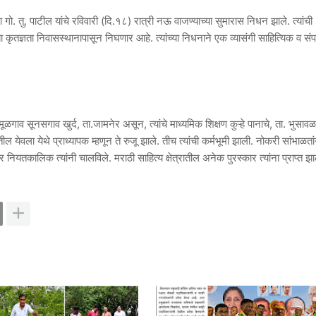
था गो. तु. पाटील यांचे रविवारी (दि.१८) रात्री नऊ वाजण्याच्या सुमारास निधन झाले. त्यांची
 कृतज्ञता निवासस्थानापासून निघणार आहे. त्यांच्या निधनाने एक व्यासंगी साहित्यिक व स
 मूळगाव सूनसगाव खुर्द, ता.जामनेर असून, त्यांचे माध्यमिक शिक्षण कुऱ्हे पानाचे, ता. भुसावळ
ील येवला येथे प्राध्यापक म्हणून ते रुजू झाले. तीच त्यांची कर्मभूमी झाली. नोकरी सांभाळता
र नियतकालिक त्यांनी चालविले. मराठी साहित्य क्षेत्रातील अनेक पुरस्कार त्यांना प्राप्त झा