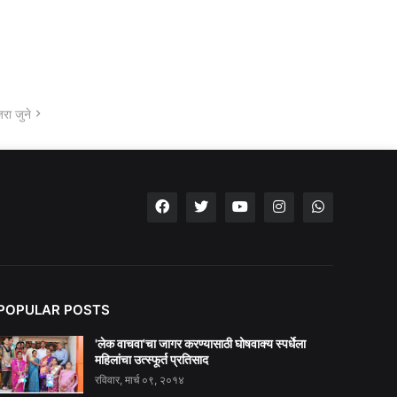
रा जुने
POPULAR POSTS
'लेक वाचवा'चा जागर करण्यासाठी घोषवाक्य स्पर्धेला
महिलांचा उत्स्फूर्त प्रतिसाद
रविवार, मार्च ०९, २०१४