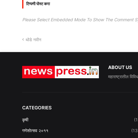
टिप्पणी पोस्ट करा
Please Select Embedded Mode To Show The Comment S
थोडे नवीन
ABOUT US
महाराष्ट्रातील विवि
CATEGORIES
कृषी
(1
गणेशोत्सव २०११
(13