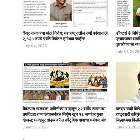
केंद्र सरकारचा मोठा निर्णय; महाराष्ट्रातील रब्बी कांद्यासाठी
डॉक्टर्स डे निमि
२,१२५ रुपये प्रति क्विंटल हमीभाव जाहीर!
प्रकल्पाचा वाढ
वृक्षारोपणाचा नव
July 04, 2026
July 01, 2026
येवल्यात खळबळ! जमिनीच्या वादातून २२ वर्षीय तरूणाचा
मतदार यादी विशे
उपजिल्हा रुग्णालयासमोरच निर्घृण खून १६ जणांवर गुन्हा
राष्ट्रवादी काँ
दाखल; ममदापूर तांड्यावरील कौटुंबिक वादाचा भयंकर अंत
जिल्हाध्यक्ष दिली
June 28, 2026
June 23, 202