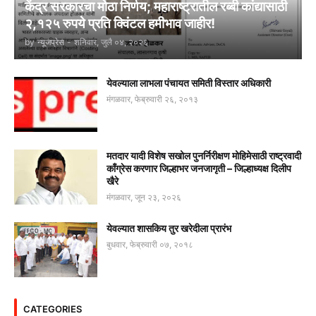
केंद्र सरकारचा मोठा निर्णय; महाराष्ट्रातील रब्बी कांद्यासाठी
२,१२५ रुपये प्रति क्विंटल हमीभाव जाहीर!
by
न्यूजप्रेस
-
शनिवार, जुलै ०४, २०२६
येवल्याला लाभला पंचायत समिती विस्तार अधिकारी
मंगळवार, फेब्रुवारी २६, २०१३
मतदार यादी विशेष सखोल पुनर्निरीक्षण मोहिमेसाठी राष्ट्रवादी
काँग्रेस करणार जिल्हाभर जनजागृती – जिल्हाध्यक्ष दिलीप
खैरे
मंगळवार, जून २३, २०२६
येवल्यात शासकिय तुर खरेदीला प्रारंभ
बुधवार, फेब्रुवारी ०७, २०१८
CATEGORIES