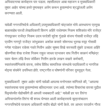
अभिवादनाचा कार्यक्रम पार पडला. तहसीलदार आबा महाजन व मुख्याधिकारी
तुषार आहेर यांच्या हस्ते पुष्पचक्र अर्पण करून हुतात्म्यांना श्रद्धांजली अर्पण
करण्यात आली.
यावेळी नगरपरिषदेचे अधिकारी,उपमुख्याधिकारी चंद्रकांत भोये आस्थापना प्रमुख
बाळासाहेब पारधी लेखाधिकारी किरण अहिरे राधेश्याम निकम शशिकांत मोरे राजेंद्र
गंगापूरकर राजेंद्र निकम उदय परदेशी सुरेश गुंडाळे संजय गोसावी राजेंद्र लोंढे
प्रवीण नागपुरे राजेंद्र जांभुळकर अशोक कसारे सोमनाथ भुरुख मयूर गोसावी
गणेश गाडेकर राकेश गवते नितीन आहेर सुषमा विखे सरस्वती तुंबारे उज्वला अहिरे
खैरुणीसा शेख राजेश निकम राहुल जाधव प्रभाकर वाघ नितीन काळनं मच्छिंद्र
पवार चेतन लोंढे वैभव जोर्वेकर नितीन हारके लखन वखारे कर्मचारी,
स्वातंत्र्यसैनिकांचे वारस, तसेच विविध सामाजिक संस्थांचे पदाधिकारी व नागरिक
मोठ्या संख्येने उपस्थित होते. राष्ट्रगीत व घोषणांनी परिसर दुमदुमून गेला.
मुख्याधिकारी तुषार आहेर यांनी यावेळी आपल्या मनोगतात सांगितले की, “आपल्या
स्वातंत्र्याचा पाया हुतात्म्यांच्या बलिदानावर उभा आहे. त्यांच्या विचारांचा वारसा पुढील
पिढ्यांपर्यंत पोहोचविणे ही आपली जबाबदारी आहे.” यावेळी हर घर तिरंगा
अभियानांतर्गत तिरंगा ची शपथ घेण्यात आली कार्यक्रमाचे सूत्रसंचालन
नगरपरिषदेचे प्रकल्प अधिकारी संदीप बोढरे यांनी केले, तर आभार प्रदर्शन गौरव