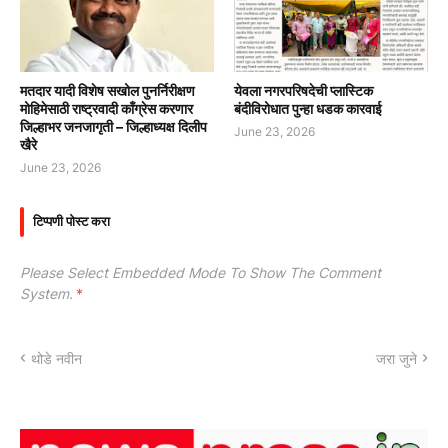
मतदार यादी विशेष सखोल पुनर्निरीक्षण
येवला नगरपरिषदेची प्लास्टिक
मोहिमेसाठी राष्ट्रवादी काँग्रेस करणार
बंदीविरोधात पुन्हा धडक कारवाई
जिल्हाभर जनजागृती – जिल्हाध्यक्ष दिलीप
June 23, 2026
खैरे
June 23, 2026
टिप्पणी पोस्ट करा
Please Select Embedded Mode To Show The Comment
System.
*
थोडे नवीन
जरा जुने