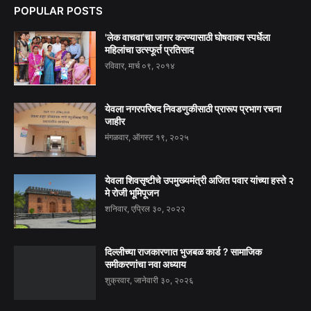
POPULAR POSTS
'लेक वाचवा'चा जागर करण्यासाठी घोषवाक्य स्पर्धेला
महिलांचा उत्स्फूर्त प्रतिसाद
रविवार, मार्च ०९, २०१४
येवला नगरपरिषद निवडणुकीसाठी प्रारूप प्रभाग रचना
जाहीर
मंगळवार, ऑगस्ट १९, २०२५
येवला शिवसृष्टीचे उपमुख्यमंत्री अजित पवार यांच्या हस्ते २
मे रोजी भूमिपूजन
शनिवार, एप्रिल ३०, २०२२
दिल्लीच्या राजकारणात भुजबळ कार्ड ? सामाजिक
समीकरणांचा नवा अध्याय
शुक्रवार, जानेवारी ३०, २०२६