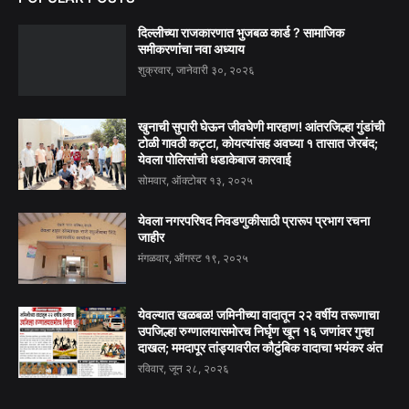
दिल्लीच्या राजकारणात भुजबळ कार्ड ? सामाजिक
समीकरणांचा नवा अध्याय
शुक्रवार, जानेवारी ३०, २०२६
खुनाची सुपारी घेऊन जीवघेणी मारहाण! आंतरजिल्हा गुंडांची
टोळी गावठी कट्टा, कोयत्यांसह अवघ्या १ तासात जेरबंद;
येवला पोलिसांची धडाकेबाज कारवाई
सोमवार, ऑक्टोबर १३, २०२५
येवला नगरपरिषद निवडणुकीसाठी प्रारूप प्रभाग रचना
जाहीर
मंगळवार, ऑगस्ट १९, २०२५
येवल्यात खळबळ! जमिनीच्या वादातून २२ वर्षीय तरूणाचा
उपजिल्हा रुग्णालयासमोरच निर्घृण खून १६ जणांवर गुन्हा
दाखल; ममदापूर तांड्यावरील कौटुंबिक वादाचा भयंकर अंत
रविवार, जून २८, २०२६