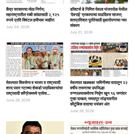
केंद्र सरकारचा मोठा निर्णय;
डॉक्टर्स डे निमित्त येवला पांजरपोळ येथील
महाराष्ट्रातील रब्बी कांद्यासाठी २,१२५
‘देवराई’ प्रकल्पाचा वाढदिवस साजरा;
रुपये प्रति क्विंटल हमीभाव जाहीर!
शतप्रतिशत पूर्ततेसाठी वृक्षारोपणाचा नवा
संकल्प
July 04, 2026
July 01, 2026
येवल्यात शिवसेना व भाजप व राष्ट्रवादी
येवल्यात खळबळ! जमिनीच्या वादातून २२
शरद पवार गटाच्या शेकडो पदाधिकाऱ्यांचा
वर्षीय तरूणाचा उपजिल्हा
राष्ट्रवादी काँग्रेसमध्ये प्रवेश...
रुग्णालयासमोरच निर्घृण खून १६ जणांवर
गुन्हा दाखल; ममदापूर तांड्यावरील
June 28, 2026
कौटुंबिक वादाचा भयंकर अंत
June 28, 2026