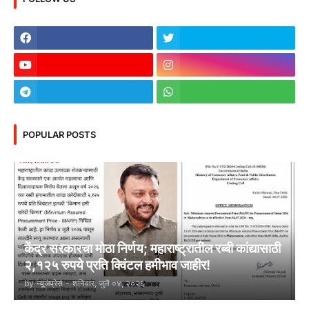
POPULAR POSTS
केंद्र सरकारचा मोठा निर्णय; महाराष्ट्रातील रब्बी कांद्यासाठी
२,१२५ रुपये प्रति क्विंटल हमीभाव जाहीर!
by
न्यूजप्रेस
-
शनिवार, जुलै ०४, २०२६