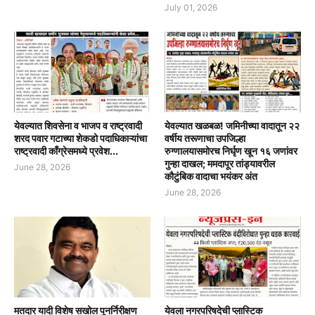
July 01, 2026
येवल्यात शिवसेना व भाजप व राष्ट्रवादी
येवल्यात खळबळ! जमिनीच्या वादातून २२
शरद पवार गटाच्या शेकडो पदाधिकाऱ्यांचा
वर्षीय तरूणाचा उपजिल्हा
राष्ट्रवादी काँग्रेसमध्ये प्रवेश...
रुग्णालयासमोरच निर्घृण खून १६ जणांवर
गुन्हा दाखल; ममदापूर तांड्यावरील
June 28, 2026
कौटुंबिक वादाचा भयंकर अंत
June 28, 2026
मतदार यादी विशेष सखोल पुनर्निरीक्षण
येवला नगरपरिषदेची प्लास्टिक