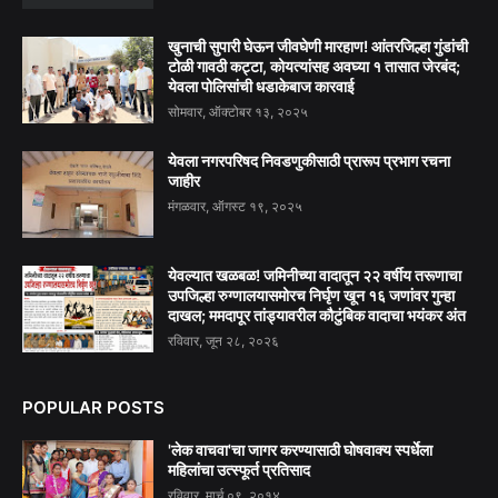
खुनाची सुपारी घेऊन जीवघेणी मारहाण! आंतरजिल्हा गुंडांची
टोळी गावठी कट्टा, कोयत्यांसह अवघ्या १ तासात जेरबंद;
येवला पोलिसांची धडाकेबाज कारवाई
सोमवार, ऑक्टोबर १३, २०२५
येवला नगरपरिषद निवडणुकीसाठी प्रारूप प्रभाग रचना
जाहीर
मंगळवार, ऑगस्ट १९, २०२५
येवल्यात खळबळ! जमिनीच्या वादातून २२ वर्षीय तरूणाचा
उपजिल्हा रुग्णालयासमोरच निर्घृण खून १६ जणांवर गुन्हा
दाखल; ममदापूर तांड्यावरील कौटुंबिक वादाचा भयंकर अंत
रविवार, जून २८, २०२६
POPULAR POSTS
'लेक वाचवा'चा जागर करण्यासाठी घोषवाक्य स्पर्धेला
महिलांचा उत्स्फूर्त प्रतिसाद
रविवार, मार्च ०९, २०१४