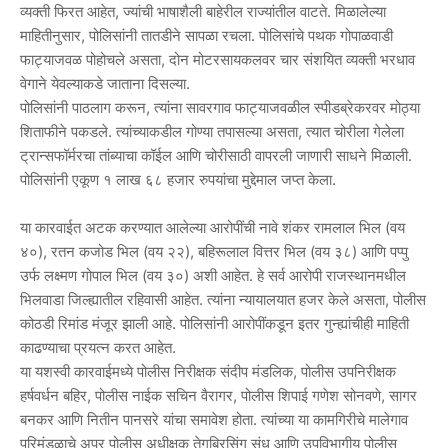
व्यक्ती फिरत आहेत, ज्यांची भाषाशैली बाहेरील राज्यांतील वाटते. मिळालेल्या
माहितीनुसार, पोलिसांनी तातडीने सापळा रचला. पोलिसांचे पथक गोपाळवाडी
फाट्याजवळ पोहोचले असता, दोन मोटरसायकलवर चार संशयित व्यक्ती भरधाव
वेगाने येवल्याकडे जाताना दिसल्या.
पोलिसांनी पाठलाग करून, त्यांना सावरगाव फाट्याजवळील स्पीडब्रेकरवर मोठ्या
शिताफीने पकडले. त्यांच्याकडील गोण्या तपासल्या असता, त्यात चोरीला गेलेला
ट्रान्सफॉर्मरचा तांब्याचा कॉईल आणि चोरीसाठी वापरली जाणारी साधने मिळाली.
पोलिसांनी एकूण १ लाख ६८ हजार रुपयांचा मुद्देमाल जप्त केला.
या कारवाईत अटक करण्यात आलेल्या आरोपींची नावे शंकर रामलाल भिल (वय
४०), रतन कजोड भिल (वय २२), बहिरूलाल वित्तर भिल (वय ३८) आणि पप्पु
उर्फ लक्ष्मण गोपाल भिल (वय ३०) अशी आहेत. हे सर्व आरोपी राजस्थानमधील
भिलवाडा जिल्ह्यातील रहिवासी आहेत. त्यांना न्यायालयात हजर केले असता, पोलीस
कोठडी रिमांड मंजूर झाली आहे. पोलिसांनी आरोपींकडून इतर गुन्ह्यांचीही माहिती
काढण्याचा प्रयत्न करत आहेत.
या यशस्वी कारवाईमध्ये पोलीस निरीक्षक संदीप मंडलिक, पोलीस उपनिरीक्षक
हर्षवर्धन बहिर, पोलीस नाईक सचिन वैरागर, पोलीस शिपाई गणेश सोनवणे, सागर
बनकर आणि नितीन पानसरे यांचा समावेश होता. त्यांच्या या कामगिरीचे मालेगाव
परिमंडळाचे अपर पोलीस अधीक्षक तेगबिरसिंग संधु आणि उपविभागीय पोलीस