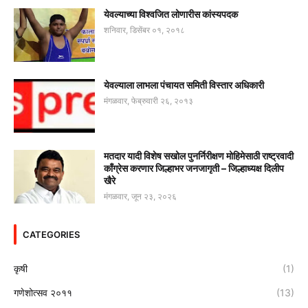
येवल्याच्या विश्वजित लोणारीस कांस्यपदक
शनिवार, डिसेंबर ०१, २०१८
येवल्याला लाभला पंचायत समिती विस्तार अधिकारी
मंगळवार, फेब्रुवारी २६, २०१३
मतदार यादी विशेष सखोल पुनर्निरीक्षण मोहिमेसाठी राष्ट्रवादी
काँग्रेस करणार जिल्हाभर जनजागृती – जिल्हाध्यक्ष दिलीप
खैरे
मंगळवार, जून २३, २०२६
CATEGORIES
कृषी
(1)
गणेशोत्सव २०११
(13)