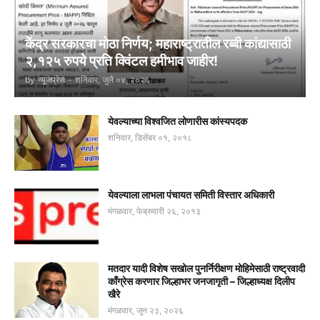
केंद्र सरकारचा मोठा निर्णय; महाराष्ट्रातील रब्बी कांद्यासाठी
२,१२५ रुपये प्रति क्विंटल हमीभाव जाहीर!
by
न्यूजप्रेस
-
शनिवार, जुलै ०४, २०२६
येवल्याच्या विश्वजित लोणारीस कांस्यपदक
शनिवार, डिसेंबर ०१, २०१८
येवल्याला लाभला पंचायत समिती विस्तार अधिकारी
मंगळवार, फेब्रुवारी २६, २०१३
मतदार यादी विशेष सखोल पुनर्निरीक्षण मोहिमेसाठी राष्ट्रवादी
काँग्रेस करणार जिल्हाभर जनजागृती – जिल्हाध्यक्ष दिलीप
खैरे
मंगळवार, जून २३, २०२६