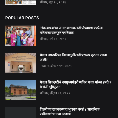
रविवार, जून २८, २०२६
POPULAR POSTS
'लेक वाचवा'चा जागर करण्यासाठी घोषवाक्य स्पर्धेला
महिलांचा उत्स्फूर्त प्रतिसाद
रविवार, मार्च ०९, २०१४
येवला नगरपरिषद निवडणुकीसाठी प्रारूप प्रभाग रचना
जाहीर
मंगळवार, ऑगस्ट १९, २०२५
येवला शिवसृष्टीचे उपमुख्यमंत्री अजित पवार यांच्या हस्ते २
मे रोजी भूमिपूजन
शनिवार, एप्रिल ३०, २०२२
दिल्लीच्या राजकारणात भुजबळ कार्ड ? सामाजिक
समीकरणांचा नवा अध्याय