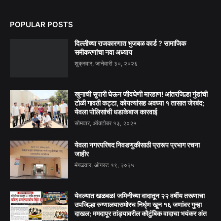
POPULAR POSTS
दिल्लीच्या राजकारणात भुजबळ कार्ड ? सामाजिक
समीकरणांचा नवा अध्याय
शुक्रवार, जानेवारी ३०, २०२६
खुनाची सुपारी घेऊन जीवघेणी मारहाण! आंतरजिल्हा गुंडांची
टोळी गावठी कट्टा, कोयत्यांसह अवघ्या १ तासात जेरबंद;
येवला पोलिसांची धडाकेबाज कारवाई
सोमवार, ऑक्टोबर १३, २०२५
येवला नगरपरिषद निवडणुकीसाठी प्रारूप प्रभाग रचना
जाहीर
मंगळवार, ऑगस्ट १९, २०२५
येवल्यात खळबळ! जमिनीच्या वादातून २२ वर्षीय तरूणाचा
उपजिल्हा रुग्णालयासमोरच निर्घृण खून १६ जणांवर गुन्हा
दाखल; ममदापूर तांड्यावरील कौटुंबिक वादाचा भयंकर अंत