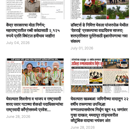
केंद्र सरकारचा मोठा निर्णय;
डॉक्टर्स डे निमित्त येवला पांजरपोळ येथील
महाराष्ट्रातील रब्बी कांद्यासाठी २,१२५
‘देवराई’ प्रकल्पाचा वाढदिवस साजरा;
रुपये प्रति क्विंटल हमीभाव जाहीर!
शतप्रतिशत पूर्ततेसाठी वृक्षारोपणाचा नवा
संकल्प
July 04, 2026
July 01, 2026
येवल्यात शिवसेना व भाजप व राष्ट्रवादी
येवल्यात खळबळ! जमिनीच्या वादातून २२
शरद पवार गटाच्या शेकडो पदाधिकाऱ्यांचा
वर्षीय तरूणाचा उपजिल्हा
राष्ट्रवादी काँग्रेसमध्ये प्रवेश...
रुग्णालयासमोरच निर्घृण खून १६ जणांवर
गुन्हा दाखल; ममदापूर तांड्यावरील
June 28, 2026
कौटुंबिक वादाचा भयंकर अंत
June 28, 2026