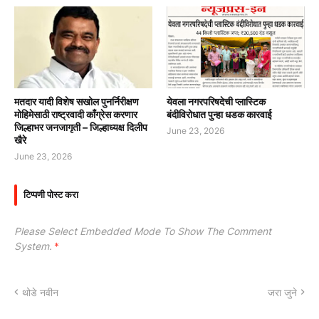
मतदार यादी विशेष सखोल पुनर्निरीक्षण
येवला नगरपरिषदेची प्लास्टिक
मोहिमेसाठी राष्ट्रवादी काँग्रेस करणार
बंदीविरोधात पुन्हा धडक कारवाई
जिल्हाभर जनजागृती – जिल्हाध्यक्ष दिलीप
June 23, 2026
खैरे
June 23, 2026
टिप्पणी पोस्ट करा
Please Select Embedded Mode To Show The Comment
System.
*
थोडे नवीन
जरा जुने