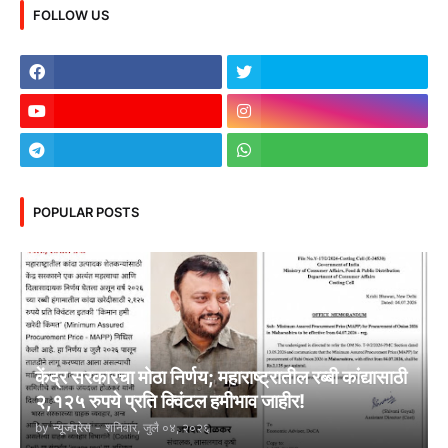
FOLLOW US
POPULAR POSTS
केंद्र सरकारचा मोठा निर्णय; महाराष्ट्रातील रब्बी कांद्यासाठी
२,१२५ रुपये प्रति क्विंटल हमीभाव जाहीर!
by
न्यूजप्रेस
-
शनिवार, जुलै ०४, २०२६