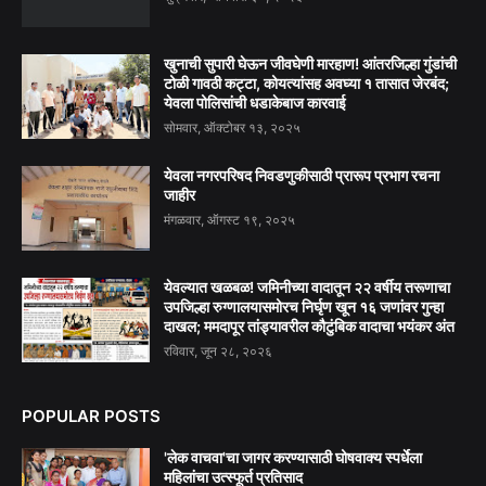
खुनाची सुपारी घेऊन जीवघेणी मारहाण! आंतरजिल्हा गुंडांची
टोळी गावठी कट्टा, कोयत्यांसह अवघ्या १ तासात जेरबंद;
येवला पोलिसांची धडाकेबाज कारवाई
सोमवार, ऑक्टोबर १३, २०२५
येवला नगरपरिषद निवडणुकीसाठी प्रारूप प्रभाग रचना
जाहीर
मंगळवार, ऑगस्ट १९, २०२५
येवल्यात खळबळ! जमिनीच्या वादातून २२ वर्षीय तरूणाचा
उपजिल्हा रुग्णालयासमोरच निर्घृण खून १६ जणांवर गुन्हा
दाखल; ममदापूर तांड्यावरील कौटुंबिक वादाचा भयंकर अंत
रविवार, जून २८, २०२६
POPULAR POSTS
'लेक वाचवा'चा जागर करण्यासाठी घोषवाक्य स्पर्धेला
महिलांचा उत्स्फूर्त प्रतिसाद