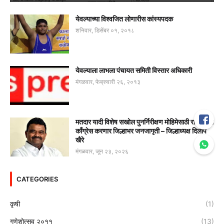
येवल्याच्या विश्वजित लोणारीस कांस्यपदक
शनिवार, डिसेंबर ०१, २०१८
येवल्याला लाभला पंचायत समिती विस्तार अधिकारी
मंगळवार, फेब्रुवारी २६, २०१३
मतदार यादी विशेष सखोल पुनर्निरीक्षण मोहिमेसाठी राष्ट्रवादी
काँग्रेस करणार जिल्हाभर जनजागृती – जिल्हाध्यक्ष दिलीप
खैरे
मंगळवार, जून २३, २०२६
CATEGORIES
कृषी
(1)
गणेशोत्सव २०११
(13)