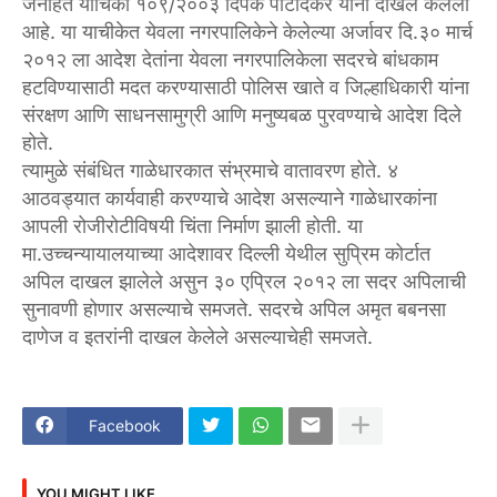
जनहित याचिका १०९/२००३ दिपक पाटोदकर यांनी दाखल केलेली
आहे. या याचीकेत येवला नगरपालिकेने केलेल्या अर्जावर दि.३० मार्च
२०१२ ला आदेश देतांना येवला नगरपालिकेला सदरचे बांधकाम
हटविण्यासाठी मदत करण्यासाठी पोलिस खाते व जिल्हाधिकारी यांना
संरक्षण आणि साधनसामुग्री आणि मनुष्यबळ पुरवण्याचे आदेश दिले
होते.
त्यामुळे संबंधित गाळेधारकात संभ्रमाचे वातावरण होते. ४
आठवड्यात कार्यवाही करण्याचे आदेश असल्याने गाळेधारकांना
आपली रोजीरोटीविषयी चिंता निर्माण झाली होती. या
मा.उच्चन्यायालयाच्या आदेशावर दिल्ली येथील सुप्रिम कोर्टात
अपिल दाखल झालेले असुन ३० एप्रिल २०१२ ला सदर अपिलाची
सुनावणी होणार असल्याचे समजते. सदरचे अपिल अमृत बबनसा
दाणेज व इतरांनी दाखल केलेले असल्याचेही समजते.
Facebook
YOU MIGHT LIKE