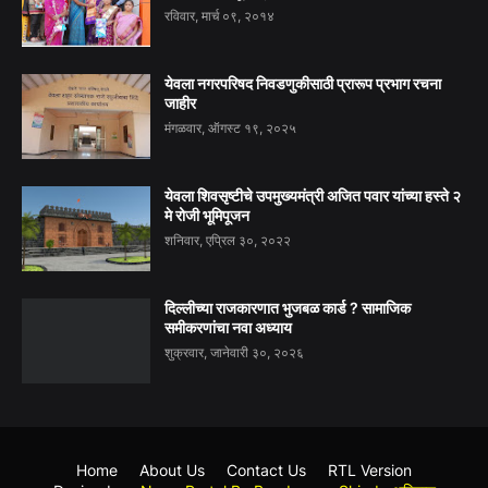
रविवार, मार्च ०९, २०१४
येवला नगरपरिषद निवडणुकीसाठी प्रारूप प्रभाग रचना
जाहीर
मंगळवार, ऑगस्ट १९, २०२५
येवला शिवसृष्टीचे उपमुख्यमंत्री अजित पवार यांच्या हस्ते २
मे रोजी भूमिपूजन
शनिवार, एप्रिल ३०, २०२२
दिल्लीच्या राजकारणात भुजबळ कार्ड ? सामाजिक
समीकरणांचा नवा अध्याय
शुक्रवार, जानेवारी ३०, २०२६
Home
About Us
Contact Us
RTL Version