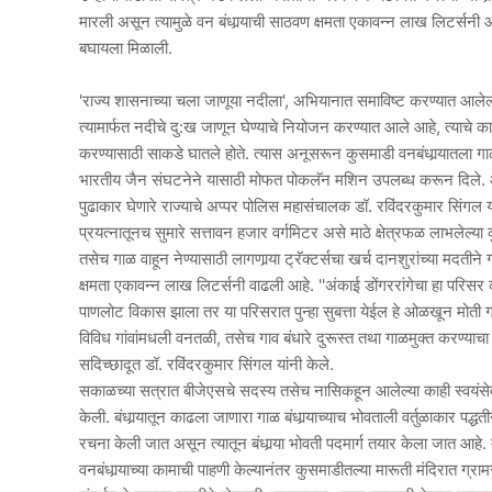
मारली असून त्यामुळे वन बंधार्‍याची साठवण क्षमता एकावन्न लाख लिटर्सनी 
बघायला मिळाली.
'राज्य शासनाच्या चला जाणूया नदीला', अभियानात समाविष्ट करण्यात आलेल्या
त्यामार्फत नदीचे दु:ख जाणून घेण्याचे नियोजन करण्यात आले आहे, त्याचे का
करण्यासाठी साकडे घातले होते. त्यास अनूसरून कुसमाडी वनबंधार्‍यातला ग
भारतीय जैन संघटनेने यासाठी मोफत पोकलॅन मशिन उपलब्ध करून दिले. आप
पुढाकार घेणारे राज्याचे अप्पर पोलिस महासंचालक डॉ. रविंदरकुमार सिंगल या
प्रयत्नातूनच सुमारे सत्तावन हजार वर्गमिटर असे माठे क्षेत्रफळ लाभलेल्या 
तसेच गाळ वाहून नेण्यासाठी लागणार्‍या ट्रॅक्टर्सचा खर्च दानशुरांच्या मदती
क्षमता एकावन्न लाख लिटर्सनी वाढली आहे. ''अंकाई डोंगररांगेचा हा परिस
पाणलोट विकास झाला तर या परिसरात पुन्हा सुबत्ता येईल हे ओळखून मोती गारदा
विविध गांवांमधली वनतळी, तसेच गाव बंधारे दुरूस्त तथा गाळमुक्त करण्याचा 
सदिच्छादूत डॉ. रविंदरकुमार सिंगल यांनी केले.
सकाळच्या सत्रात बीजेएसचे सदस्य तसेच नासिकहून आलेल्या काही स्वयंसेवी
केली. बंधार्‍यातून काढला जाणारा गाळ बंधार्‍याच्याच भोवताली वर्तुळाकार पद
रचना केली जात असून त्यातून बंधार्‍या भोवती पदमार्ग तयार केला जात आह
वनबंधार्‍याच्या कामाची पाहणी केल्यानंतर कुसमाडीतल्या मारूती मंदिरात ग्राम