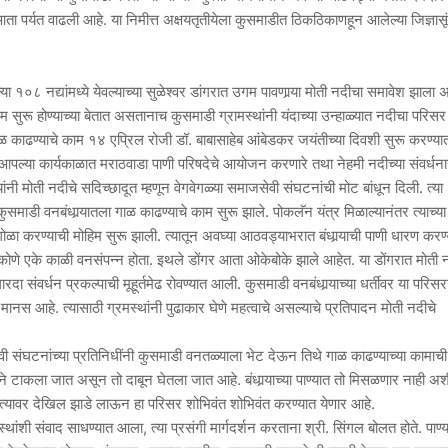
आता पर्यत वाढली आहे. या निमीत्त अक्षयतृतीयेला कुसमाडीत ठिकठिकाणहून आलेल्या जिज्ञासूं
 १०८ नद्यांमध्ये येवल्याच्या सुळेश्वर डांगरात उगम पावणार्‍या मोती नदीचा समावेश झाला 
म सुरू होण्याच्या बेतात असतानाच कुसमाडी ग्रामस्थांनी यंदाच्या उन्हाळ्यात नदीचा परिसर
ाळ काढण्याचे काम १४ एप्रिल रोजी डॉ. बाबासाहेब आंबेडकर जयंतीच्या दिवशी सुरू करण्य
ल्या कार्यकाळात मराठवाडा पाणी परिषदेचे आयोजन करणारे तथा नेहमी नदीच्या संवर्धना
ंनी मोती नदीचे सदिच्छादूत म्हणून वेगवेगळ्या समाजसेवी संघटनांची मोट बांधून दिली. त्या
कुसमाडी वनबंधार्‍यातला गाळ काढण्याचे काम सुरू झाले. पोकलॅन यंत्र मिळाल्यानंतर त्याच्य
ने गोळा करण्याची मोहिम सुरू झाली. त्यातून अवघ्या आठवड्याभरात बंधार्‍याची पाणी धारण करण
र कोणे एके काळी वनसंपन्न होता. इथले डोंगर आता ओकेबोके झाले आहेत. या डोंगरात मोती 
 संवर्धन प्रकल्पाची मूहूर्तमेढ रोवण्यात आली. कुसमाडी वनबंधार्‍याच्या धर्तीवर या परिस
मानस आहे. त्यासाठी ग्रमस्थांनी पुढाकार घेणे महत्वाचे असल्याचे प्रतिपादन मोती नदीचे
 संघटनांच्या प्रतिनिधींनी कुसमाडी वनतळ्याला भेट देऊन तिथे गाळ काढण्याच्या कामाची
्धतीने टाकला जात असून तो दाबून घेतला जात आहे. बंधार्‍याच्या पाण्यात तो मिसळणार नाही अश
े. त्यावर देखिल झाडे लाऊन हा परिसर शोभिवंत शोभिवंत करण्यात येणार आहे.
स्थांशी संवाद साधण्यात आला, त्या प्रसंगी मार्गदर्शन करताना श्री. सिंगल बोलत होते. पाण्य