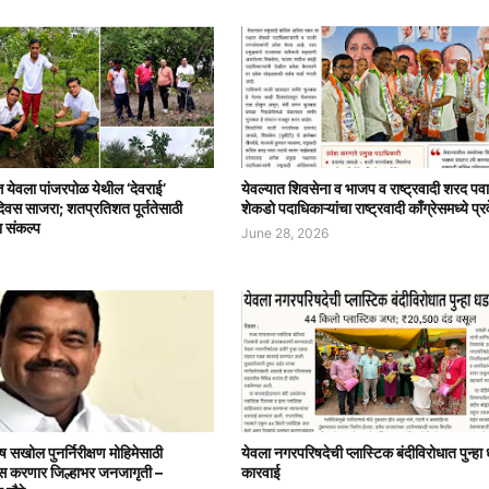
त्त येवला पांजरपोळ येथील ‘देवराई’
येवल्यात शिवसेना व भाजप व राष्ट्रवादी शरद पवा
दिवस साजरा; शतप्रतिशत पूर्ततेसाठी
शेकडो पदाधिकाऱ्यांचा राष्ट्रवादी काँग्रेसमध्ये प्र
ा संकल्प
June 28, 2026
ष सखोल पुनर्निरीक्षण मोहिमेसाठी
येवला नगरपरिषदेची प्लास्टिक बंदीविरोधात पुन्ह
ग्रेस करणार जिल्हाभर जनजागृती –
कारवाई