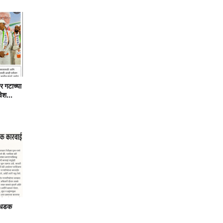
र गटाच्या
वेश...
ा धडक