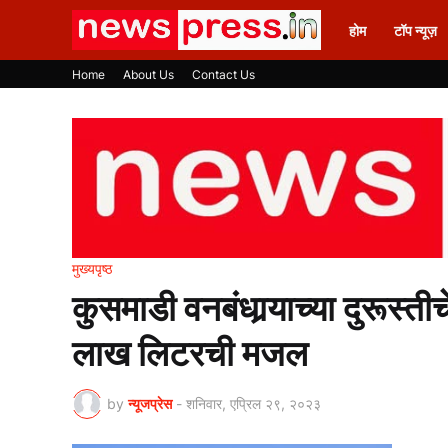
होम
टॉप न्यूज़
Home
About Us
Contact Us
मुख्यपृष्ठ
कुसमाडी वनबंधार्‍याच्या दुरूस
लाख लिटरची मजल
by
न्यूजप्रेस
-
शनिवार, एप्रिल २९, २०२३