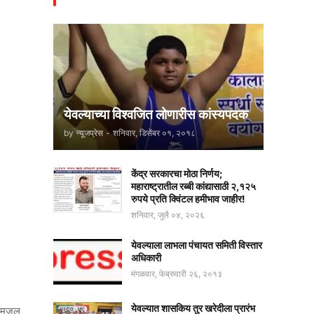
येवल्याच्या विश्वजित लोणारीस कांस्यपदक
by
न्यूजप्रेस
-
शनिवार, डिसेंबर ०१, २०१८
केंद्र सरकारचा मोठा निर्णय;
महाराष्ट्रातील रब्बी कांद्यासाठी २,१२५
रुपये प्रति क्विंटल हमीभाव जाहीर!
शनिवार, जुलै ०४, २०२६
येवल्याला लाभला पंचायत समिती विस्तार
अधिकारी
मंगळवार, फेब्रुवारी २६, २०१३
येवल्यात शासकिय तुर खरेदीला प्रारंभ
ार मजल