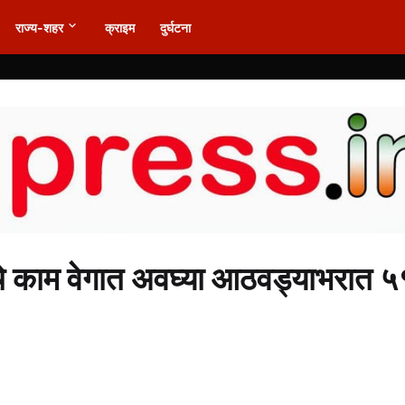
राज्य-शहर
क्राइम
दुर्घटना
्तीचे काम वेगात अवघ्या आठवड्याभरात ५