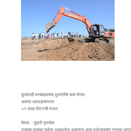
कुसमाडी वनबंधार्‍याच्या दुरूस्तीचे काम वेगात
अवघ्या आठवड्याभरात
५१ लाख लिटरची मजल
येवला : पुढारी वृत्तसेवा
उन्हाचा तडाखा सर्वत्र भडकलेला असताना अल्प पर्जन्यछायेत गणल्या जाणार