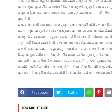
संवर्धन हे शास्वत पद्धतीने होण्याची आवश्यकता असून त्यासाठी येणार्‍या
परंत या एका सुरूवातीने या भागातले चित्र पालटू शकेल, एवढे काम आता सुरू
आहेत. पहिल्या पाच गावात लगेचच वाचनालय सुरू करण्याचा मान डॉ. सिंगल यांनी
दाद दिली.
आपल्या प्रास्ताविकात मोदी नदीचे प्रहरी प्रशांत परदेशी यांनी पाणलोट विक
करताना इथल्या प्रत्येक छतावर पडणार्‍या पावसाच्या पाण्याच्या प्रत्येक थेंबा
बीजेएसचे राज्य अध्यक्ष नंदकूमार साखला यांनी भारतीय जैन संघाच्या जलसंव
सहभागाची निकड व्यक्त केली. पाण्याच्या सोबतच पर्यावरणाच्या प्रत्येक घट
आणखी मदत करण्यास उत्सूक असून तशा योजना तयार करण्याचे त्यांनी आवा
जिल्हा प्रमुख संदीप कटारिया, विभागीय अध्यक्ष ललित सुराणा, सचिव राशन ट
येवल्यातील जलक्रीडा विद्यालयचा संकल्पक धवल पटेल, स्टार प्रवाहवरच्या अब
वाघचौरे, आर्किटेक्ट शीतल सानवणे, मोती नदीच्या तिरावरील विविध ग्राम
प्रदर्शन नदी प्रहरी मनोज साठे यांनी केले. या नंतर सर्व ग्रामस्थांच्या उ
Facebook
Twitter
YOU MIGHT LIKE