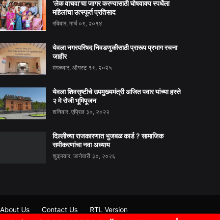
'लेक वाचवा'चा जागर करण्यासाठी घोषवाक्य स्पर्धेला
महिलांचा उत्स्फूर्त प्रतिसाद
रविवार, मार्च ०९, २०१४
येवला नगरपरिषद निवडणुकीसाठी प्रारूप प्रभाग रचना
जाहीर
मंगळवार, ऑगस्ट १९, २०२५
येवला शिवसृष्टीचे उपमुख्यमंत्री अजित पवार यांच्या हस्ते
२ मे रोजी भूमिपूजन
शनिवार, एप्रिल ३०, २०२२
दिल्लीच्या राजकारणात भुजबळ कार्ड ? सामाजिक
समीकरणांचा नवा अध्याय
शुक्रवार, जानेवारी ३०, २०२६
About Us
Contact Us
RTL Version
ews Portal By Bandunana Shinde अविनाश पुंडलिकराव पाटील