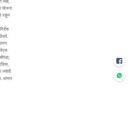
ात आहे,
या योजना
े राहून
िर्देश
 ठेवले.
ाधारण
ीजेएस
चोपडा,
दडिया,
 ज्योती
ते. आभार