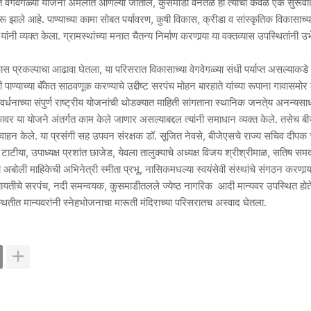
 काळात वेगवेगळ्या योजना अंमलात आणल्या जातील, कुसमाडी वनतळे ही त्याची केवळ एक सुरूव
 झाले आहे. पाण्याच्या कामा सोबत पर्यावरण, कुषी विकास, क्रीडा व सांस्कृतिक विकासाच्
 व्यक्त केला. ग्रामस्थांच्या मनात चैतन्य निर्माण करणार्‍या या वक्तव्यास उपस्थितांनी उभ
ास प्रकल्पाचा आढावा घेतला, या परिसरात विकासाच्या वेगवेगळ्या संधी पर्याप्त असल्याकडे न
ची पाण्याच्या बॅंकेत साठवणूक करण्याचे उद्दीष्ट सरपंच मोहन बारहाते यांच्या रूपाना गावासमोर
र्धनाच्या संपुर्ण राष्ट्रीय योजनांची थोडक्यात माहिती सांगताना स्थानिक जनते्य अनन्यस
कावर या योजने अंतर्गत काम केले जाणार असल्याबद्दल त्यांनी समाधान व्यक्त केले. तसेच ब
हन केले. या प्रसंगी सह उपवन संरक्षक डॉ. सूजित नेवसे, बीजेएसचे राज्य सचिव दीपक 
ाटीया, उपाध्यक्ष प्रशांत छाजेड, येवला तालुक्याचे अध्यक्ष विजय श्रीश्रीमाळ, सतिष सम
ोली माहिकेची अभिनेत्री स्मीता प्रभू, नासिकमधल्या स्वयंसेवी संस्थांचे संगठन करणार्‍या
पंचायतीचे सरपंच, नदी समन्वयक, कुसमाडीतलले ज्येष्ठ नागरिक आदी मान्यवर उपस्थित हो
पस्थितीत मान्यवरांनी स्नेहभोजनाचा मारूती मंदिराच्या परिसरातच अस्वाद घेतला.