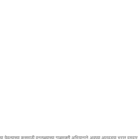
्‍या येवल्याच्या कुसमाडी वनतळ्याच्या गाळमुक्ती अभियानाने अवघ्या आठवड्या भरात दमद