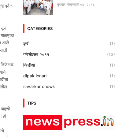
बुधवार, फेब्रुवारी ०७, २०१८
ची वर्दळ
असून
CATEGORIES
 गाळमूक्त
ात आले.
कृषी
(1)
साठी
गणेशोत्सव २०११
(13)
ा डिजेलचे
व्हिडीओ
(1)
्याची
dipak lonari
(1)
नदीचा
रातील
savarkar chowk
(1)
TIPS
 पाहणी
ी ही
ाचे