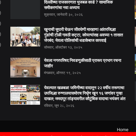
दिल्लीच्या राजकारणात भुजबळ कार्ड ? सामाजिक
)
समीकरणांचा नवा अध्याय
)
शुक्रवार, जानेवारी ३०, २०२६
)
खुनाची सुपारी घेऊन जीवघेणी मारहाण! आंतरजिल्हा
)
गुंडांची टोळी गावठी कट्टा, कोयत्यांसह अवघ्या १ तासात
जेरबंद; येवला पोलिसांची धडाकेबाज कारवाई
)
सोमवार, ऑक्टोबर १३, २०२५
येवला नगरपरिषद निवडणुकीसाठी प्रारूप प्रभाग रचना
जाहीर
मंगळवार, ऑगस्ट १९, २०२५
येवल्यात खळबळ! जमिनीच्या वादातून २२ वर्षीय तरूणाचा
उपजिल्हा रुग्णालयासमोरच निर्घृण खून १६ जणांवर गुन्हा
दाखल; ममदापूर तांड्यावरील कौटुंबिक वादाचा भयंकर अंत
रविवार, जून २८, २०२६
Home
Design by -
N