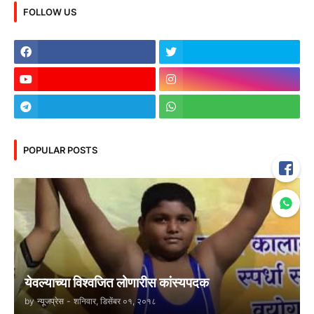
FOLLOW US
POPULAR POSTS
येवल्याच्या विश्वजित लोणारीस कांस्यपदक
by
न्यूजप्रेस
-
शनिवार, डिसेंबर ०१, २०१८