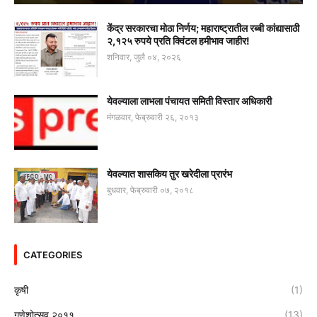
केंद्र सरकारचा मोठा निर्णय; महाराष्ट्रातील रब्बी कांद्यासाठी
२,१२५ रुपये प्रति क्विंटल हमीभाव जाहीर!
शनिवार, जुलै ०४, २०२६
येवल्याला लाभला पंचायत समिती विस्तार अधिकारी
मंगळवार, फेब्रुवारी २६, २०१३
येवल्यात शासकिय तुर खरेदीला प्रारंभ
बुधवार, फेब्रुवारी ०७, २०१८
CATEGORIES
कृषी
(1)
गणेशोत्सव २०११
(13)