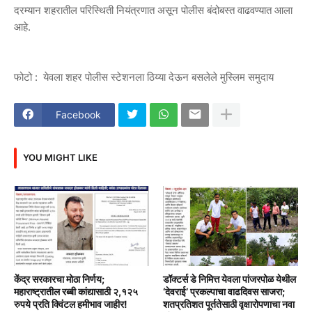
दरम्यान शहरातील परिस्थिती नियंत्रणात असून पोलीस बंदोबस्त वाढवण्यात आला
आहे.
फोटो : येवला शहर पोलीस स्टेशनला ठिय्या देऊन बसलेले मुस्लिम समुदाय
Facebook
YOU MIGHT LIKE
केंद्र सरकारचा मोठा निर्णय;
डॉक्टर्स डे निमित्त येवला पांजरपोळ येथील
महाराष्ट्रातील रब्बी कांद्यासाठी २,१२५
‘देवराई’ प्रकल्पाचा वाढदिवस साजरा;
रुपये प्रति क्विंटल हमीभाव जाहीर!
शतप्रतिशत पूर्ततेसाठी वृक्षारोपणाचा नवा