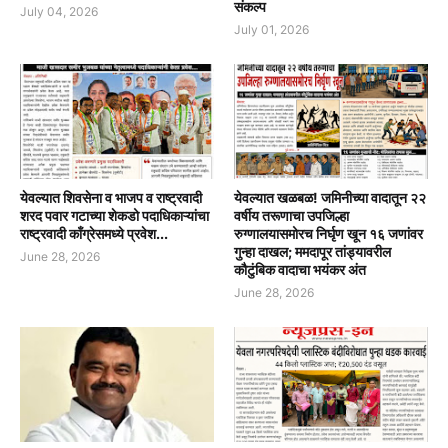
संकल्प
July 04, 2026
July 01, 2026
येवल्यात शिवसेना व भाजप व राष्ट्रवादी
येवल्यात खळबळ! जमिनीच्या वादातून २२
शरद पवार गटाच्या शेकडो पदाधिकाऱ्यांचा
वर्षीय तरूणाचा उपजिल्हा
राष्ट्रवादी काँग्रेसमध्ये प्रवेश...
रुग्णालयासमोरच निर्घृण खून १६ जणांवर
गुन्हा दाखल; ममदापूर तांड्यावरील
June 28, 2026
कौटुंबिक वादाचा भयंकर अंत
June 28, 2026