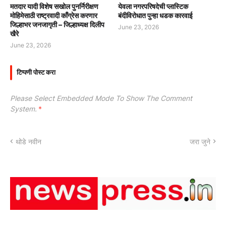
मतदार यादी विशेष सखोल पुनर्निरीक्षण
येवला नगरपरिषदेची प्लास्टिक
मोहिमेसाठी राष्ट्रवादी काँग्रेस करणार
बंदीविरोधात पुन्हा धडक कारवाई
जिल्हाभर जनजागृती – जिल्हाध्यक्ष दिलीप
June 23, 2026
खैरे
June 23, 2026
टिप्पणी पोस्ट करा
Please Select Embedded Mode To Show The Comment
System.
*
थोडे नवीन
जरा जुने