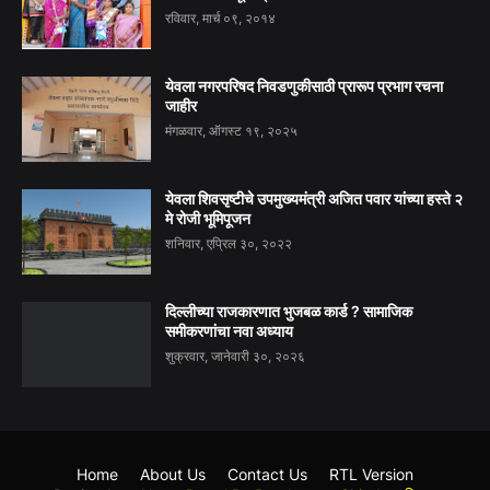
रविवार, मार्च ०९, २०१४
येवला नगरपरिषद निवडणुकीसाठी प्रारूप प्रभाग रचना
जाहीर
मंगळवार, ऑगस्ट १९, २०२५
येवला शिवसृष्टीचे उपमुख्यमंत्री अजित पवार यांच्या हस्ते २
मे रोजी भूमिपूजन
शनिवार, एप्रिल ३०, २०२२
दिल्लीच्या राजकारणात भुजबळ कार्ड ? सामाजिक
समीकरणांचा नवा अध्याय
शुक्रवार, जानेवारी ३०, २०२६
Home
About Us
Contact Us
RTL Version