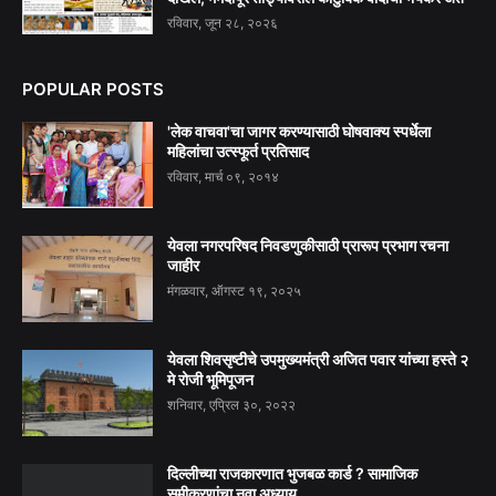
रविवार, जून २८, २०२६
POPULAR POSTS
'लेक वाचवा'चा जागर करण्यासाठी घोषवाक्य स्पर्धेला
महिलांचा उत्स्फूर्त प्रतिसाद
रविवार, मार्च ०९, २०१४
येवला नगरपरिषद निवडणुकीसाठी प्रारूप प्रभाग रचना
जाहीर
मंगळवार, ऑगस्ट १९, २०२५
येवला शिवसृष्टीचे उपमुख्यमंत्री अजित पवार यांच्या हस्ते २
मे रोजी भूमिपूजन
शनिवार, एप्रिल ३०, २०२२
दिल्लीच्या राजकारणात भुजबळ कार्ड ? सामाजिक
समीकरणांचा नवा अध्याय