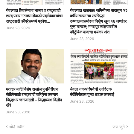
येवल्यात शिवसेना व भाजप व राष्ट्रवादी
येवल्यात खळबळ! जमिनीच्या वादातून २२
शरद पवार गटाच्या शेकडो पदाधिकाऱ्यांचा
वर्षीय तरूणाचा उपजिल्हा
राष्ट्रवादी काँग्रेसमध्ये प्रवेश...
रुग्णालयासमोरच निर्घृण खून १६ जणांवर
गुन्हा दाखल; ममदापूर तांड्यावरील
June 28, 2026
कौटुंबिक वादाचा भयंकर अंत
June 28, 2026
मतदार यादी विशेष सखोल पुनर्निरीक्षण
येवला नगरपरिषदेची प्लास्टिक
मोहिमेसाठी राष्ट्रवादी काँग्रेस करणार
बंदीविरोधात पुन्हा धडक कारवाई
जिल्हाभर जनजागृती – जिल्हाध्यक्ष दिलीप
June 23, 2026
खैरे
June 23, 2026
थोडे नवीन
जरा जुने