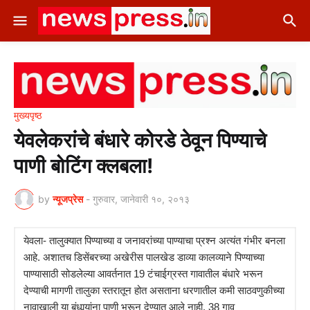
मुख्यपृष्ठ
येवलेकरांचे बंधारे कोरडे ठेवून पिण्याचे
पाणी बोटिंग क्लबला!
by
न्यूजप्रेस
-
गुरुवार, जानेवारी १०, २०१३
येवला- तालुक्यात पिण्याच्या व जनावरांच्या पाण्याचा प्रश्न अत्यंत गंभीर बनला
आहे. अशातच डिसेंबरच्या अखेरीस पालखेड डाव्या कालव्याने पिण्याच्या
पाण्यासाठी सोडलेल्या आवर्तनात 19 टंचाईग्रस्त गावातील बंधारे भरून
देण्याची मागणी तालुका स्तरातून होत असताना धरणातील कमी साठवणुकीच्या
नावाखाली या बंधार्‍यांना पाणी भरून देण्यात आले नाही. 38 गाव