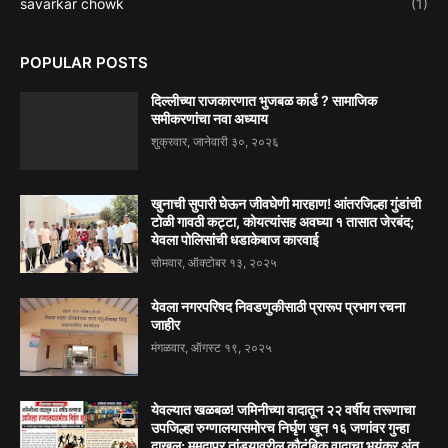
savarkar chowk
(1)
POPULAR POSTS
दिल्लीच्या राजकारणात भुजबळ कार्ड ? सामाजिक
समीकरणांचा नवा अध्याय
शुक्रवार, जानेवारी ३०, २०२६
खुनाची सुपारी घेऊन जीवघेणी मारहाण! आंतरजिल्हा गुंडांची
टोळी गावठी कट्टा, कोयत्यांसह अवघ्या १ तासात जेरबंद;
येवला पोलिसांची धडाकेबाज कारवाई
सोमवार, ऑक्टोबर १३, २०२५
येवला नगरपरिषद निवडणुकीसाठी प्रारूप प्रभाग रचना
जाहीर
मंगळवार, ऑगस्ट १९, २०२५
येवल्यात खळबळ! जमिनीच्या वादातून २२ वर्षीय तरूणाचा
उपजिल्हा रुग्णालयासमोरच निर्घृण खून १६ जणांवर गुन्हा
दाखल; ममदापूर तांड्यावरील कौटुंबिक वादाचा भयंकर अंत