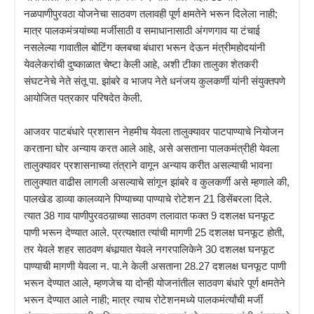
नळपाणीपुरवठा योजनेचा साठवण तलावही पूर्ण क्षमतेने भरून दिलेला नाही;
मात्र पालकमंत्र्यांच्या मर्जीसाठी व समाधानासाठी अंगणगाव या टंचाई
नसलेल्या गावातील बोटिंग क्लबचा बंधारा भरून देऊन मंत्रीमहोदयांनी
येवलेकरांची दुष्काळात चेष्टा केली आहे, अशी टीका तालुका शेतकरी
संघटनेचे नेते संतू पा. झांबरे व भाजप नेते धनंजय कुलकर्णी यांनी संयुक्तपणे
आयोजित पत्रकार परिषदेत केली.
आजवर पाटबंधारे प्रशासन नेहमीच येवला तालुक्यावर पाटपाण्याचे नियोजन
करताना घोर अन्याय करत आले आहे, असे असताना पालकमंत्रीही येवला
तालुक्यावर प्रशासनाच्या तंत्राने वागून अन्याय करीत असल्याची भावना
तालुक्यात वाढीस लागली असल्याचे सांगून झांबरे व कुलकर्णी असे म्हणाले की,
पालखेड डाव्या कालव्याने पिण्याच्या पाण्याचे रोटेशन 21 डिसेंबरला दिले.
त्यात 38 गाव पाणीपुरवठय़ाच्या साठवण तलावात फक्त 9 दशलक्ष घनफूट
पाणी भरून देण्यात आले. प्रत्यक्षात त्यांची मागणी 25 दशलक्ष घनफूट होती,
तर येवले शहर साठवण बंधार्‍यात येवले नगरपालिकेने 30 दशलक्ष घनफूट
पाण्याची मागणी येवला न. पा.ने केली असताना 28.27 दशलक्ष घनफूट पाणी
भरून देण्यात आले, म्हणजेच या दोन्ही योजनांतील साठवण बंधारे पूर्ण क्षमतेने
भरून देण्यात आले नाही; मात्र त्याच रोटेशनमध्ये पालकमंर्त्यांची मर्जी