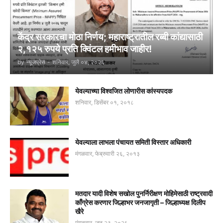
केंद्र सरकारचा मोठा निर्णय; महाराष्ट्रातील रब्बी कांद्यासाठी
२,१२५ रुपये प्रति क्विंटल हमीभाव जाहीर!
by
न्यूजप्रेस
-
शनिवार, जुलै ०४, २०२६
येवल्याच्या विश्वजित लोणारीस कांस्यपदक
शनिवार, डिसेंबर ०१, २०१८
येवल्याला लाभला पंचायत समिती विस्तार अधिकारी
मंगळवार, फेब्रुवारी २६, २०१३
मतदार यादी विशेष सखोल पुनर्निरीक्षण मोहिमेसाठी राष्ट्रवादी
काँग्रेस करणार जिल्हाभर जनजागृती – जिल्हाध्यक्ष दिलीप
खैरे
मंगळवार, जून २३, २०२६