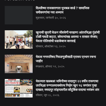
दिल्लीच्या राजकारणात भुजबळ कार्ड ? सामाजिक
समीकरणांचा नवा अध्याय
शुक्रवार, जानेवारी ३०, २०२६
खुनाची सुपारी घेऊन जीवघेणी मारहाण! आंतरजिल्हा गुंडांची
टोळी गावठी कट्टा, कोयत्यांसह अवघ्या १ तासात जेरबंद;
येवला पोलिसांची धडाकेबाज कारवाई
सोमवार, ऑक्टोबर १३, २०२५
येवला नगरपरिषद निवडणुकीसाठी प्रारूप प्रभाग रचना
जाहीर
मंगळवार, ऑगस्ट १९, २०२५
येवल्यात खळबळ! जमिनीच्या वादातून २२ वर्षीय तरूणाचा
उपजिल्हा रुग्णालयासमोरच निर्घृण खून १६ जणांवर गुन्हा
दाखल; ममदापूर तांड्यावरील कौटुंबिक वादाचा भयंकर अंत
रविवार, जून २८, २०२६