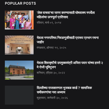
POPULAR POSTS
'लेक वाचवा'चा जागर करण्यासाठी घोषवाक्य स्पर्धेला
महिलांचा उत्स्फूर्त प्रतिसाद
रविवार, मार्च ०९, २०१४
येवला नगरपरिषद निवडणुकीसाठी प्रारूप प्रभाग रचना
जाहीर
मंगळवार, ऑगस्ट १९, २०२५
येवला शिवसृष्टीचे उपमुख्यमंत्री अजित पवार यांच्या हस्ते २
मे रोजी भूमिपूजन
शनिवार, एप्रिल ३०, २०२२
दिल्लीच्या राजकारणात भुजबळ कार्ड ? सामाजिक
समीकरणांचा नवा अध्याय
शुक्रवार, जानेवारी ३०, २०२६