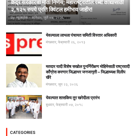
केंद्र सरकारचा मोठा निर्णय; महाराष्ट्रातील रब्बी कांद्यासाठी
२,१२५ रुपये प्रति क्विंटल हमीभाव जाहीर!
by
न्यूजप्रेस
-
शनिवार, जुलै ०४, २०२६
येवल्याला लाभला पंचायत समिती विस्तार अधिकारी
मंगळवार, फेब्रुवारी २६, २०१३
मतदार यादी विशेष सखोल पुनर्निरीक्षण मोहिमेसाठी राष्ट्रवादी
काँग्रेस करणार जिल्हाभर जनजागृती – जिल्हाध्यक्ष दिलीप
खैरे
मंगळवार, जून २३, २०२६
येवल्यात शासकिय तुर खरेदीला प्रारंभ
बुधवार, फेब्रुवारी ०७, २०१८
CATEGORIES