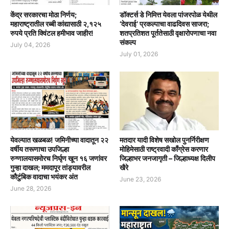
केंद्र सरकारचा मोठा निर्णय;
डॉक्टर्स डे निमित्त येवला पांजरपोळ येथील
महाराष्ट्रातील रब्बी कांद्यासाठी २,१२५
‘देवराई’ प्रकल्पाचा वाढदिवस साजरा;
रुपये प्रति क्विंटल हमीभाव जाहीर!
शतप्रतिशत पूर्ततेसाठी वृक्षारोपणाचा नवा
संकल्प
July 04, 2026
July 01, 2026
येवल्यात खळबळ! जमिनीच्या वादातून २२
मतदार यादी विशेष सखोल पुनर्निरीक्षण
वर्षीय तरूणाचा उपजिल्हा
मोहिमेसाठी राष्ट्रवादी काँग्रेस करणार
रुग्णालयासमोरच निर्घृण खून १६ जणांवर
जिल्हाभर जनजागृती – जिल्हाध्यक्ष दिलीप
गुन्हा दाखल; ममदापूर तांड्यावरील
खैरे
कौटुंबिक वादाचा भयंकर अंत
June 23, 2026
June 28, 2026