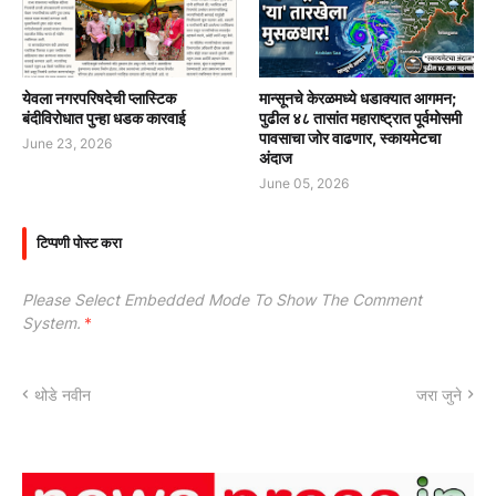
येवला नगरपरिषदेची प्लास्टिक
मान्सूनचे केरळमध्ये धडाक्यात आगमन;
बंदीविरोधात पुन्हा धडक कारवाई
पुढील ४८ तासांत महाराष्ट्रात पूर्वमोसमी
पावसाचा जोर वाढणार, स्कायमेटचा
June 23, 2026
अंदाज
June 05, 2026
टिप्पणी पोस्ट करा
Please Select Embedded Mode To Show The Comment
System.
*
थोडे नवीन
जरा जुने