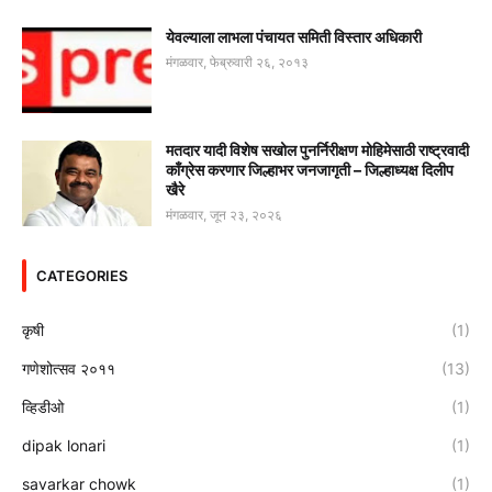
येवल्याला लाभला पंचायत समिती विस्तार अधिकारी
मंगळवार, फेब्रुवारी २६, २०१३
मतदार यादी विशेष सखोल पुनर्निरीक्षण मोहिमेसाठी राष्ट्रवादी
काँग्रेस करणार जिल्हाभर जनजागृती – जिल्हाध्यक्ष दिलीप
खैरे
मंगळवार, जून २३, २०२६
CATEGORIES
कृषी
(1)
गणेशोत्सव २०११
(13)
व्हिडीओ
(1)
dipak lonari
(1)
savarkar chowk
(1)