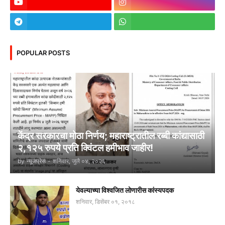
POPULAR POSTS
केंद्र सरकारचा मोठा निर्णय; महाराष्ट्रातील रब्बी कांद्यासाठी
२,१२५ रुपये प्रति क्विंटल हमीभाव जाहीर!
by
न्यूजप्रेस
-
शनिवार, जुलै ०४, २०२६
येवल्याच्या विश्वजित लोणारीस कांस्यपदक
शनिवार, डिसेंबर ०१, २०१८