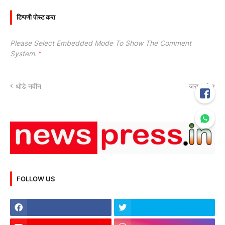
टिप्पणी पोस्ट करा
Please Select Embedded Mode To Show The Comment
System.
*
थोडे नवीन
जरा जुने
FOLLOW US