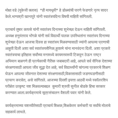
मोक्षा वडे (युकेजी क्लास) *ही मायभूमी* हे डोळ्यांची पारणे फेडणारे नृत्य सादर
केले.भाग्यश्री खानापुरे यांनी स्वातंत्र्यदिना विषयी माहिती सांगितली.
प्राचार्य तुषार कापसे यांनी स्वातंत्र्य दिनाच्या शुभेच्छा देऊन माहिती सांगितली.
अध्यक्ष हनुमंतराव भोंगळे यांनी सर्व विद्यार्थी पालक उपस्थितांना स्वातंत्र्य दिनाच्या
शुभेच्छा देऊन आजचा दिवस हा स्वातंत्र्य मिळवण्यासाठी ज्यांनी आपल्या प्राणाची
आहुती दिली अशा सर्व स्वातंत्र्यसैनिक,हुतात्मे यांना मानवंदना दिली. अशा प्रकारे
स्वातंत्र्याचा इतिहास सर्वांच्या मनामध्ये कायमस्वरूपी टिकवुन ठेऊन राष्ट्र
अभिमान बाळगणे ही प्रत्येकाची नैतिक जबाबदारी आहे, आपले सर्व सैनिक देशाच्या
संरक्षणासाठी आपला जीव सुद्धा देत आहे, सर्व विद्यार्थ्यांनी चांगल्या प्रकारचे शिक्षण
घेऊन आपल्या जीवनात देशाच्या संरक्षणासाठी,विकासासाठी जडणघडणीसाठी
प्रयत्न करावेत, असे सांगितले. आजच्या दिवशी इयत्ता आठवी मध्ये स्कॉलरशिप
परीक्षेत उत्कृष्ट यश मिळवल्याबद्दल कुमारी श्रुती सुनील बोडके हिचा सत्कार
करण्यात आला.कार्यक्रमाचे सूत्रसंचालन वैशाली पवार यांनी केले.
कार्यक्रमाच्या यशस्वीतेसाठी प्राचार्य शिक्षक,शिक्षकेतर कर्मचारी या सर्वांचे मोलाचे
सहकार्य लाभले.