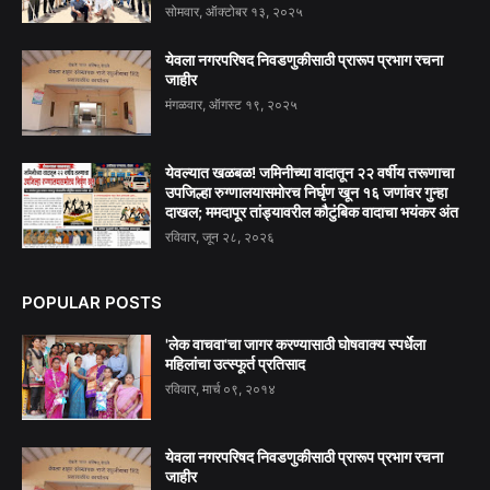
सोमवार, ऑक्टोबर १३, २०२५
येवला नगरपरिषद निवडणुकीसाठी प्रारूप प्रभाग रचना
जाहीर
मंगळवार, ऑगस्ट १९, २०२५
येवल्यात खळबळ! जमिनीच्या वादातून २२ वर्षीय तरूणाचा
उपजिल्हा रुग्णालयासमोरच निर्घृण खून १६ जणांवर गुन्हा
दाखल; ममदापूर तांड्यावरील कौटुंबिक वादाचा भयंकर अंत
रविवार, जून २८, २०२६
POPULAR POSTS
'लेक वाचवा'चा जागर करण्यासाठी घोषवाक्य स्पर्धेला
महिलांचा उत्स्फूर्त प्रतिसाद
रविवार, मार्च ०९, २०१४
येवला नगरपरिषद निवडणुकीसाठी प्रारूप प्रभाग रचना
जाहीर