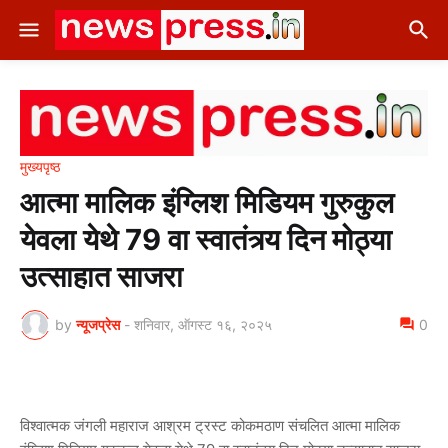
मुख्यपृष्ठ
आत्मा मालिक इंग्लिश मिडियम गुरुकुल
येवला येथे 79 वा स्वातंत्र्य दिन मोठ्या
उत्साहात साजरा
by
न्यूजप्रेस
-
शनिवार, ऑगस्ट १६, २०२५
0
विश्वात्मक जंगली महाराज आश्रम ट्रस्ट कोकमठाण संचलित आत्मा मालिक