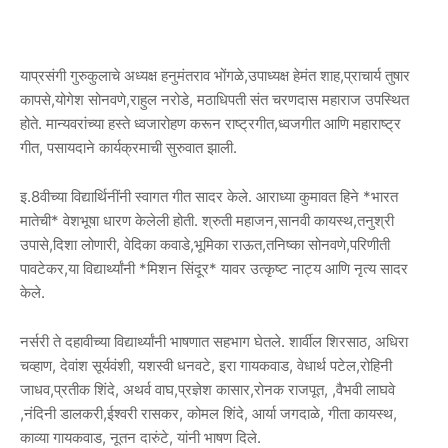
याप्रसंगी गुरुकुलाचे अध्यक्ष हनुमंतराव भोंगळे,उपाध्यक्ष हेमंत शाह,प्राचार्य तुषार
कापसे,योगेश सोनवणे,राहुल नरोडे, मठाधिपती संत चरणदास महाराज उपस्थित
होते. मान्यवरांच्या हस्ते ध्वजारोहण करून राष्ट्रगीत,ध्वजगीत आणि महाराष्ट्र
गीत, पसायदाने कार्यक्रमाची सुरुवात झाली.
इ.8वीच्या विद्यार्थिनींनी स्वागत गीत सादर केले. आराध्या कुमावत हिने *भारत
मातेची* वेशभूषा धारण केलेली होती. श्रुती महाजन,सानवी कायस्थ,तनुश्री
उपासे,दिशा लोणारी, वेदिका कवाडे,भूमिका राऊत,तनिष्का सोनवणे,परिणीती
पावटेकर,या विद्यार्थ्यांनी *मिशन सिंदूर* यावर उत्कृष्ट नाट्य आणि नृत्य सादर
केले.
नर्सरी ते दहावीच्या विद्यार्थ्यांनी भाषणात सहभाग घेतले. शार्वील शिरसाठ, अधिरा
चव्हाण, देवांश सूर्यवंशी, यशस्वी धनवटे, इरा गायकवाड, वेधार्थ पटेल,रोहिनी
जाधव,प्रतीक शिंदे, अथर्व वाघ,प्रज्ञेश कासार,रोनक राजपूत, ,वैभवी लाघवे
,नंदिनी डालकरी,ईश्वरी रासकर, कोमल शिंदे, आर्या जगदाळे, गीता कायस्थ,
काव्या गायकवाड, नूतन दारुंटे, यांनी भाषण दिले.