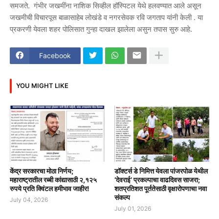
समजते. गंभीर जखमींना नाशिक सिव्हील हॉस्पिटल येथे हलवण्यात आले असून
जखमीची विचारपूस बाळासाहेब लोखंडे व नगरसेवक रवि जगताप यांनी केली . या
प्रकरणी येवला शहर पोलिसात गुन्हा दाखल झालेला असुन तपास सुरु आहे.
Facebook
YOU MIGHT LIKE
केंद्र सरकारचा मोठा निर्णय;
डॉक्टर्स डे निमित्त येवला पांजरपोळ येथील
महाराष्ट्रातील रब्बी कांद्यासाठी २,१२५
‘देवराई’ प्रकल्पाचा वाढदिवस साजरा;
रुपये प्रति क्विंटल हमीभाव जाहीर!
शतप्रतिशत पूर्ततेसाठी वृक्षारोपणाचा नवा
संकल्प
July 04, 2026
July 01, 2026