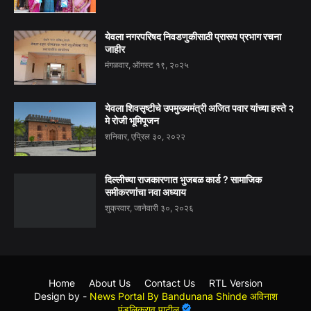
येवला नगरपरिषद निवडणुकीसाठी प्रारूप प्रभाग रचना
जाहीर
मंगळवार, ऑगस्ट १९, २०२५
येवला शिवसृष्टीचे उपमुख्यमंत्री अजित पवार यांच्या हस्ते २
मे रोजी भूमिपूजन
शनिवार, एप्रिल ३०, २०२२
दिल्लीच्या राजकारणात भुजबळ कार्ड ? सामाजिक
समीकरणांचा नवा अध्याय
शुक्रवार, जानेवारी ३०, २०२६
Home
About Us
Contact Us
RTL Version
Design by -
News Portal By Bandunana Shinde अविनाश
पुंडलिकराव पाटील