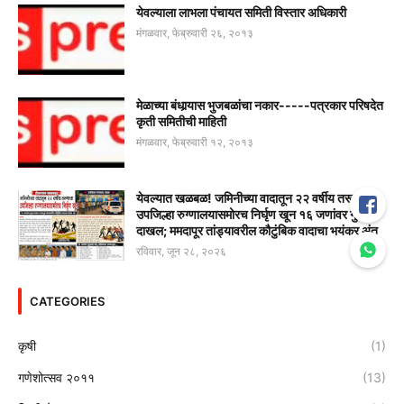
येवल्याला लाभला पंचायत समिती विस्तार अधिकारी
मंगळवार, फेब्रुवारी २६, २०१३
मेळाच्या बंधार्‍यास भुजबळांचा नकार-----पत्रकार परिषदेत
कृती समितीची माहिती
मंगळवार, फेब्रुवारी १२, २०१३
येवल्यात खळबळ! जमिनीच्या वादातून २२ वर्षीय तरूणाचा
उपजिल्हा रुग्णालयासमोरच निर्घृण खून १६ जणांवर गुन्हा
दाखल; ममदापूर तांड्यावरील कौटुंबिक वादाचा भयंकर अंत
रविवार, जून २८, २०२६
CATEGORIES
कृषी
(1)
गणेशोत्सव २०११
(13)