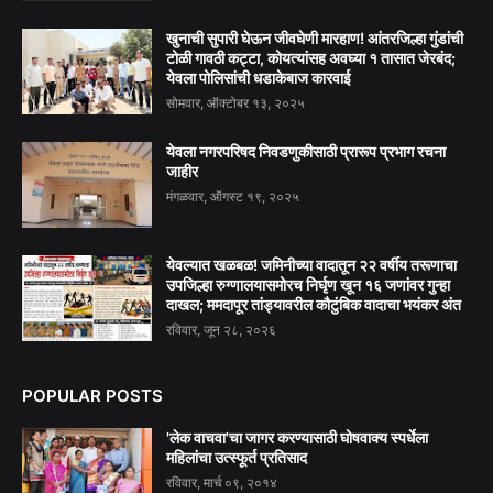
खुनाची सुपारी घेऊन जीवघेणी मारहाण! आंतरजिल्हा गुंडांची
टोळी गावठी कट्टा, कोयत्यांसह अवघ्या १ तासात जेरबंद;
येवला पोलिसांची धडाकेबाज कारवाई
सोमवार, ऑक्टोबर १३, २०२५
येवला नगरपरिषद निवडणुकीसाठी प्रारूप प्रभाग रचना
जाहीर
मंगळवार, ऑगस्ट १९, २०२५
येवल्यात खळबळ! जमिनीच्या वादातून २२ वर्षीय तरूणाचा
उपजिल्हा रुग्णालयासमोरच निर्घृण खून १६ जणांवर गुन्हा
दाखल; ममदापूर तांड्यावरील कौटुंबिक वादाचा भयंकर अंत
रविवार, जून २८, २०२६
POPULAR POSTS
'लेक वाचवा'चा जागर करण्यासाठी घोषवाक्य स्पर्धेला
महिलांचा उत्स्फूर्त प्रतिसाद
रविवार, मार्च ०९, २०१४