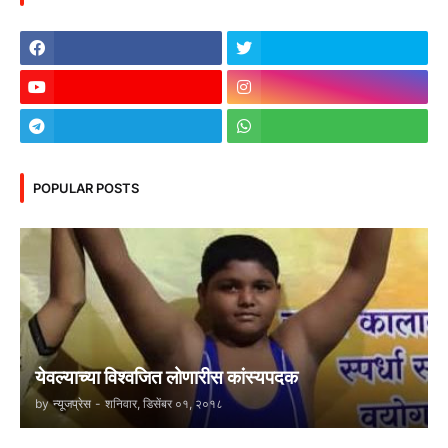
POPULAR POSTS
येवल्याच्या विश्वजित लोणारीस कांस्यपदक
by
न्यूजप्रेस
-
शनिवार, डिसेंबर ०१, २०१८