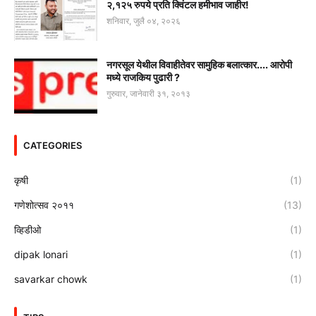
२,१२५ रुपये प्रति क्विंटल हमीभाव जाहीर!
शनिवार, जुलै ०४, २०२६
नगरसूल येथील विवाहीतेवर सामुहिक बलात्कार.... आरोपी
मध्ये राजकिय पुढारी ?
गुरुवार, जानेवारी ३१, २०१३
CATEGORIES
कृषी
(1)
गणेशोत्सव २०११
(13)
व्हिडीओ
(1)
dipak lonari
(1)
savarkar chowk
(1)