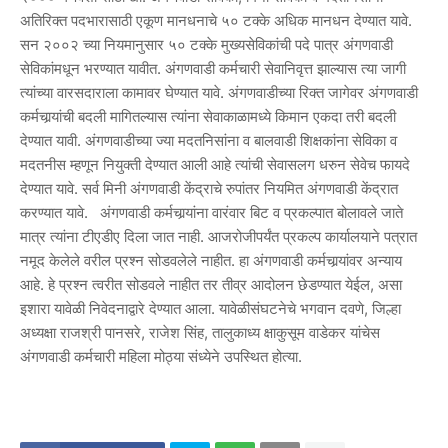
अतिरिक्त पदभारासाठी एकूण मानधनाचे ५० टक्के अधिक मानधन देण्यात यावे.
सन २००२ च्या नियमानुसार ५० टक्के मुख्यसेविकांची पदे पात्र अंगणवाडी
सेविकांमधून भरण्यात यावीत. अंगणवाडी कर्मचारी सेवानिवृत्त झाल्यास त्या जागी
त्यांच्या वारसदाराला कामावर घेण्यात यावे. अंगणवाडीच्या रिक्त जागेवर अंगणवाडी
कर्मचार्‍यांची बदली मागितल्यास त्यांना सेवाकाळामध्ये किमान एकदा तरी बदली
देण्यात यावी. अंगणवाडीच्या ज्या मदतनिसांना व बालवाडी शिक्षकांना सेविका व
मदतनीस म्हणून नियुक्ती देण्यात आली आहे त्यांची सेवासलग धरुन सेवेच फायदे
देण्यात यावे. सर्व मिनी अंगणवाडी केंद्राचे रुपांतर नियमित अंगणवाडी केंद्रात
करण्यात यावे. अंगणवाडी कर्मचार्‍यांना वारंवार बिट व प्रकल्पात बोलावले जाते
मात्र त्यांना टीएडीए दिला जात नाही. आजरोजीपर्यंत प्रकल्प कार्यालयाने पत्रात
नमूद केलेले वरील प्रश्‍न सोडवलेले नाहीत. हा अंगणवाडी कर्मचार्‍यांवर अन्याय
आहे. हे प्रश्‍न त्वरीत सोडवले नाहीत तर तीव्र आदोलन छेडण्यात येईल, असा
इशारा यावेळी निवेदनाद्वारे देण्यात आला. यावेळीसंघटनेचे भगवान दवणे, जिल्हा
अध्यक्षा राजश्री पानसरे, राजेश सिंह, तालुकाध्य क्षाकुसूम वाडेकर यांचेस
अंगणवाडी कर्मचारी महिला मोठ्या संध्येने उपस्थित होत्या.