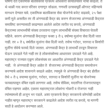
घोषणा देत एकात्मीक बालविकास प्रकल्प अधिकारी कार्यालयावर मार्चा काढला. ते
थे थाळी नाद करत परिसर दणाणून सोडला. गणपती उत्सवापूर्वी ऑगस्ट महिन्याचे
मानधन देण्यात यावे. एकात्मिक बालविकास सेवा योजनेचे बजेट वाढवावे, २५ पेक्षा
कमी मुले असतील तर ती अंगणवाडी केंद्र बंद करुन शेजारच्या अंगणवाडी केंद्रात
समाविष्ट करण्यासाठी काढण्यात आलेले आदेश त्वरीत रद्द करावे, अंगणवाडी
केंद्राच्या लाभार्थ्यांची संख्या ठरवताना एकुण लाभार्थींची संख्या विचारात घेतली
पाहिजे. कारण अंगणवाडी केंद्रातून फक्त ३ ते ६ वर्षाच्या मुलांना सेवा दिली जात
नाही. तर ० ते ६ वर्षातील मुलांना सेवा दिली जाते. तसेच गरोदर, स्तनदा व किशोरी
मुलींना सेवेचे फायदे दिले जातात. अंगणवाडी केंद्र हे लाभार्थी ठरवून विचारात
घेऊन उघडले गेले नाही तर हे लोकसंख्येच्या आधारावर उघडले गेले आहे.
महाराष्ट्र राज्यात एकूण लोकसंख्य वर आधारीत अंगणवाडी केंद्र उघडले गेले
नाही. जे अंगणवाडी केंद्र आहेत ते शेजारच्या अंगणवाडी केंद्रात समायोजन
करण्याचे आदेश शासनाने काढले आहेत. त्यामुळे जे अंगणवाडी केंद्र बंद होतील
तेथे ० ते ६ वयाच्या मुलांना, गरोदर, स्तनदा व किशोरी मुलींना या योजनेच्या
फायद्यापासून वंचित रहावे लागणार आहे. तसेच सेविका, मदतनिस रोजगारापासून
वंचित राहणार आहेत. एकतर महाराष्ट्रात लोकांना नोकरी व रोजगार नाही
त्यांच्यामध्ये ही अजुन भर पडले. अशा प्रकारचे केंद्र सरकारचे कोणतेही आदेश
नाहीत म्हणून महाराष्ट्र सरकारने काढलेले आदेश त्वरीत रद्द करावे, या मागणी
साठी हे आदोलन करण्यात आले.