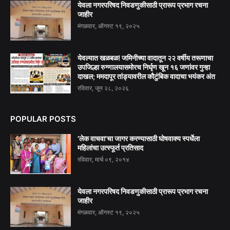
येवला नगरपरिषद निवडणुकीसाठी प्रारूप प्रभाग रचना
जाहीर
मंगळवार, ऑगस्ट १९, २०२५
येवल्यात खळबळ! जमिनीच्या वादातून २२ वर्षीय तरूणाचा
उपजिल्हा रुग्णालयासमोरच निर्घृण खून १६ जणांवर गुन्हा
दाखल; ममदापूर तांड्यावरील कौटुंबिक वादाचा भयंकर अंत
रविवार, जून २८, २०२६
POPULAR POSTS
'लेक वाचवा'चा जागर करण्यासाठी घोषवाक्य स्पर्धेला
महिलांचा उत्स्फूर्त प्रतिसाद
रविवार, मार्च ०९, २०१४
येवला नगरपरिषद निवडणुकीसाठी प्रारूप प्रभाग रचना
जाहीर
मंगळवार, ऑगस्ट १९, २०२५