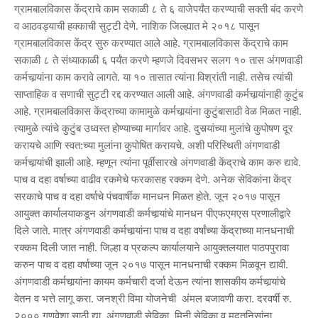
ग्रामबालविकास केंद्राचे काम सकाळी ८ ते ६ वाजेपर्यंत करण्याची सक्ती बंद करणे
व आठवड्याची हक्काची सुट्टी देणे. नाशिक जिल्ह्यात मे २०१८ पासून
ग्रामबालविकास केंद्र सुरु करण्यात आले आहे. ग्रामबालविकास केंद्राचे काम
सकाळी ८ ते संध्याकाळी ६ पर्यंत करणे म्हणजे दिवसभर सलग १० तास अंगणवाडी
कर्मचार्‍यांना काम करावे लागते. या १० तासात त्यांना विश्रांती नाही. तसेच त्यांची
साप्ताहिक व सणाची सुट्टी रद्द करण्यात आली आहे. अंगणवाडी कर्मचार्‍यांनाही कुटुंब
आहे. ग्रामबालविकास केंद्राच्या कामामुळे कर्मचार्‍यांना कुटुंबासाठी वेळ मिळत नाही.
त्यामुळे त्यांचे कुटुंब उध्वस्त होण्याच्या मार्गावर आहे. दुसर्‍यांच्या मुलांचे कुपोषण दूर
करायचे आणि स्वत:च्या मुलांना कुपोषित करायचे. अशी परिस्थिती अंगणवाडी
कर्मचार्‍यांची झाली आहे. म्हणून त्यांना पूर्वीसारखे अंगणवाडी केंद्राचे काम करु द्यावे.
पाच व दहा वर्षाच्या वाढीव रकमेचे फरकासह रक्कम देणे. अनेक सेविकांना केंद्र
सरकाचे पाच व दहा वर्षाचे पंचवार्षीक मानधन मिळत होते. जून २०१७ पासून
आयुक्त कार्यालयाकडून अंगणवाडी कर्मचार्‍यांचे मानधन पीएफएमएस प्रणालीद्वारे
दिले जाते. मात्र अंगणवाडी कर्मचार्‍यांना पाच व दहा वर्षांच्या केंद्राच्या मानधनाची
रक्कम दिली जात नाही. जिल्हा व प्रकल्प कार्यालयाने आयुक्तलयात पाठपपुरावा
करुन पाच व दहा वर्षाच्या जून २०१७ पासून मानधनाची रक्कम मिळवून द्यावी.
अंगणवाडी कर्मचार्‍यांना कायम कर्मचारी दर्जा देऊन त्यांना शासकीय कर्मचार्‍यांचे
वेतन व भत्ते लागू करा. जनश्री विमा योजनेची अंमल बजावणी करा. दरवर्षी रु.
२००० गणवेशा साठी द्या. अंगणवाडी सेविका, मिनी सेविका व मदतनिसांना