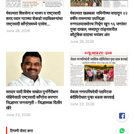
येवल्यात शिवसेना व भाजप व राष्ट्रवादी
येवल्यात खळबळ! जमिनीच्या वादातून २२
शरद पवार गटाच्या शेकडो पदाधिकाऱ्यांचा
वर्षीय तरूणाचा उपजिल्हा
राष्ट्रवादी काँग्रेसमध्ये प्रवेश...
रुग्णालयासमोरच निर्घृण खून १६ जणांवर
गुन्हा दाखल; ममदापूर तांड्यावरील
June 28, 2026
कौटुंबिक वादाचा भयंकर अंत
June 28, 2026
मतदार यादी विशेष सखोल पुनर्निरीक्षण
येवला नगरपरिषदेची प्लास्टिक
मोहिमेसाठी राष्ट्रवादी काँग्रेस करणार
बंदीविरोधात पुन्हा धडक कारवाई
जिल्हाभर जनजागृती – जिल्हाध्यक्ष दिलीप
June 23, 2026
खैरे
June 23, 2026
टिप्पणी पोस्ट करा