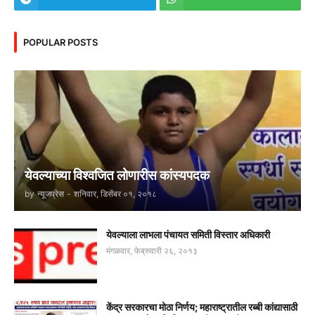
POPULAR POSTS
येवल्याच्या विश्वजित लोणारीस कांस्यपदक
by
न्यूजप्रेस
-
शनिवार, डिसेंबर ०१, २०१८
येवल्याला लाभला पंचायत समिती विस्तार अधिकारी
मंगळवार, फेब्रुवारी २६, २०१३
केंद्र सरकारचा मोठा निर्णय; महाराष्ट्रातील रब्बी कांद्यासाठी