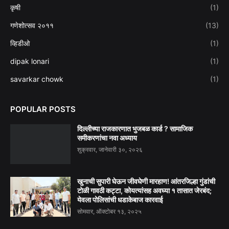
कृषी
(1)
गणेशोत्सव २०११
(13)
व्हिडीओ
(1)
dipak lonari
(1)
savarkar chowk
(1)
POPULAR POSTS
दिल्लीच्या राजकारणात भुजबळ कार्ड ? सामाजिक
समीकरणांचा नवा अध्याय
शुक्रवार, जानेवारी ३०, २०२६
खुनाची सुपारी घेऊन जीवघेणी मारहाण! आंतरजिल्हा गुंडांची
टोळी गावठी कट्टा, कोयत्यांसह अवघ्या १ तासात जेरबंद;
येवला पोलिसांची धडाकेबाज कारवाई
सोमवार, ऑक्टोबर १३, २०२५