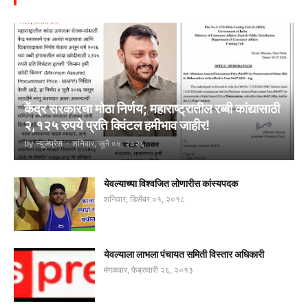
केंद्र सरकारचा मोठा निर्णय; महाराष्ट्रातील रब्बी कांद्यासाठी
२,१२५ रुपये प्रति क्विंटल हमीभाव जाहीर!
by
न्यूजप्रेस
-
शनिवार, जुलै ०४, २०२६
येवल्याच्या विश्वजित लोणारीस कांस्यपदक
शनिवार, डिसेंबर ०१, २०१८
येवल्याला लाभला पंचायत समिती विस्तार अधिकारी
मंगळवार, फेब्रुवारी २६, २०१३