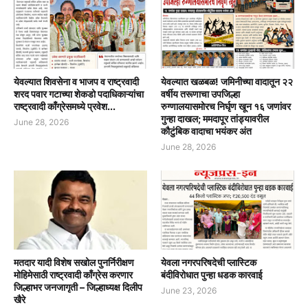
येवल्यात शिवसेना व भाजप व राष्ट्रवादी
येवल्यात खळबळ! जमिनीच्या वादातून २२
शरद पवार गटाच्या शेकडो पदाधिकाऱ्यांचा
वर्षीय तरूणाचा उपजिल्हा
राष्ट्रवादी काँग्रेसमध्ये प्रवेश...
रुग्णालयासमोरच निर्घृण खून १६ जणांवर
गुन्हा दाखल; ममदापूर तांड्यावरील
June 28, 2026
कौटुंबिक वादाचा भयंकर अंत
June 28, 2026
मतदार यादी विशेष सखोल पुनर्निरीक्षण
येवला नगरपरिषदेची प्लास्टिक
मोहिमेसाठी राष्ट्रवादी काँग्रेस करणार
बंदीविरोधात पुन्हा धडक कारवाई
जिल्हाभर जनजागृती – जिल्हाध्यक्ष दिलीप
June 23, 2026
खैरे