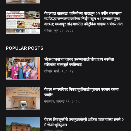
येवल्यात खळबळ! जमिनीच्या वादातून २२ वर्षीय तरूणाचा
उपजिल्हा रुग्णालयासमोरच निर्घृण खून १६ जणांवर गुन्हा
दाखल; ममदापूर तांड्यावरील कौटुंबिक वादाचा भयंकर अंत
रविवार, जून २८, २०२६
POPULAR POSTS
'लेक वाचवा'चा जागर करण्यासाठी घोषवाक्य स्पर्धेला
महिलांचा उत्स्फूर्त प्रतिसाद
रविवार, मार्च ०९, २०१४
येवला नगरपरिषद निवडणुकीसाठी प्रारूप प्रभाग रचना
जाहीर
मंगळवार, ऑगस्ट १९, २०२५
येवला शिवसृष्टीचे उपमुख्यमंत्री अजित पवार यांच्या हस्ते २
मे रोजी भूमिपूजन