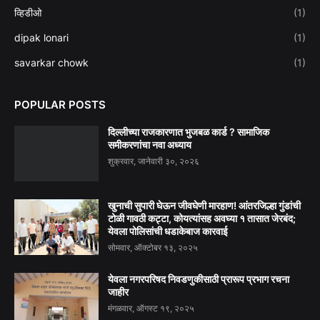
व्हिडीओ
(1)
dipak lonari
(1)
savarkar chowk
(1)
POPULAR POSTS
दिल्लीच्या राजकारणात भुजबळ कार्ड ? सामाजिक
समीकरणांचा नवा अध्याय
शुक्रवार, जानेवारी ३०, २०२६
खुनाची सुपारी घेऊन जीवघेणी मारहाण! आंतरजिल्हा गुंडांची
टोळी गावठी कट्टा, कोयत्यांसह अवघ्या १ तासात जेरबंद;
येवला पोलिसांची धडाकेबाज कारवाई
सोमवार, ऑक्टोबर १३, २०२५
येवला नगरपरिषद निवडणुकीसाठी प्रारूप प्रभाग रचना
जाहीर
मंगळवार, ऑगस्ट १९, २०२५