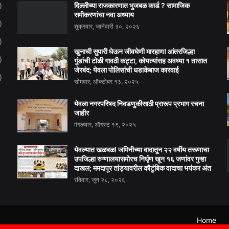
दिल्लीच्या राजकारणात भुजबळ कार्ड ? सामाजिक
)
समीकरणांचा नवा अध्याय
)
शुक्रवार, जानेवारी ३०, २०२६
)
खुनाची सुपारी घेऊन जीवघेणी मारहाण! आंतरजिल्हा
)
गुंडांची टोळी गावठी कट्टा, कोयत्यांसह अवघ्या १ तासात
जेरबंद; येवला पोलिसांची धडाकेबाज कारवाई
)
सोमवार, ऑक्टोबर १३, २०२५
येवला नगरपरिषद निवडणुकीसाठी प्रारूप प्रभाग रचना
जाहीर
मंगळवार, ऑगस्ट १९, २०२५
येवल्यात खळबळ! जमिनीच्या वादातून २२ वर्षीय तरूणाचा
उपजिल्हा रुग्णालयासमोरच निर्घृण खून १६ जणांवर गुन्हा
दाखल; ममदापूर तांड्यावरील कौटुंबिक वादाचा भयंकर अंत
रविवार, जून २८, २०२६
Home