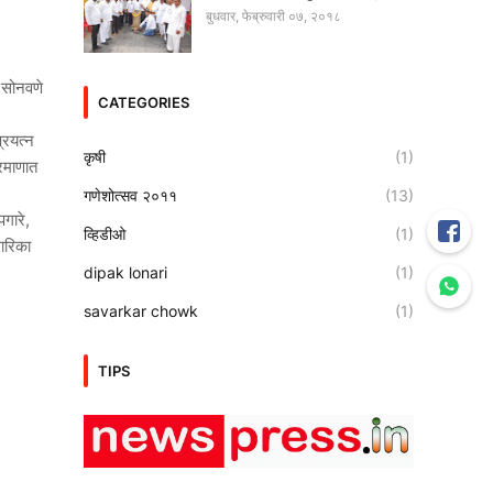
बुधवार, फेब्रुवारी ०७, २०१८
ल सोनवणे
CATEGORIES
प्रयत्न
कृषी
(1)
्रमाणात
गणेशोत्सव २०११
(13)
गारे,
व्हिडीओ
(1)
सारिका
dipak lonari
(1)
savarkar chowk
(1)
TIPS