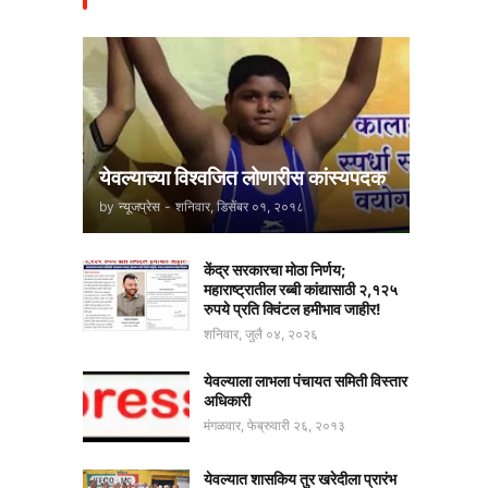
येवल्याच्या विश्वजित लोणारीस कांस्यपदक
by
न्यूजप्रेस
-
शनिवार, डिसेंबर ०१, २०१८
केंद्र सरकारचा मोठा निर्णय;
महाराष्ट्रातील रब्बी कांद्यासाठी २,१२५
रुपये प्रति क्विंटल हमीभाव जाहीर!
शनिवार, जुलै ०४, २०२६
येवल्याला लाभला पंचायत समिती विस्तार
अधिकारी
मंगळवार, फेब्रुवारी २६, २०१३
येवल्यात शासकिय तुर खरेदीला प्रारंभ