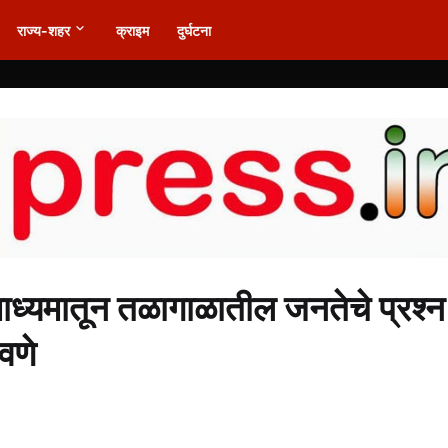
राज्य-शहर
क्राइम
दुर्घटना
 माध्यमातून तळागाळातील जनतेचे प्रश्न
वणे