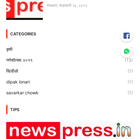
मंगळवार, फेब्रुवारी २६, २०१३
CATEGORIES
कृषी
(1)
गणेशोत्सव २०११
(13)
व्हिडीओ
(1)
dipak lonari
(1)
savarkar chowk
(1)
TIPS