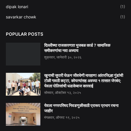
dipak lonari
(1)
savarkar chowk
(1)
POPULAR POSTS
दिल्लीच्या राजकारणात भुजबळ कार्ड ? सामाजिक
समीकरणांचा नवा अध्याय
शुक्रवार, जानेवारी ३०, २०२६
खुनाची सुपारी घेऊन जीवघेणी मारहाण! आंतरजिल्हा गुंडांची
टोळी गावठी कट्टा, कोयत्यांसह अवघ्या १ तासात जेरबंद;
येवला पोलिसांची धडाकेबाज कारवाई
सोमवार, ऑक्टोबर १३, २०२५
येवला नगरपरिषद निवडणुकीसाठी प्रारूप प्रभाग रचना
जाहीर
मंगळवार, ऑगस्ट १९, २०२५