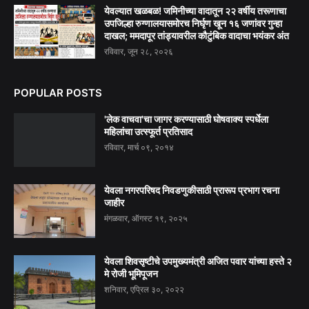
येवल्यात खळबळ! जमिनीच्या वादातून २२ वर्षीय तरूणाचा
उपजिल्हा रुग्णालयासमोरच निर्घृण खून १६ जणांवर गुन्हा
दाखल; ममदापूर तांड्यावरील कौटुंबिक वादाचा भयंकर अंत
रविवार, जून २८, २०२६
POPULAR POSTS
'लेक वाचवा'चा जागर करण्यासाठी घोषवाक्य स्पर्धेला
महिलांचा उत्स्फूर्त प्रतिसाद
रविवार, मार्च ०९, २०१४
येवला नगरपरिषद निवडणुकीसाठी प्रारूप प्रभाग रचना
जाहीर
मंगळवार, ऑगस्ट १९, २०२५
येवला शिवसृष्टीचे उपमुख्यमंत्री अजित पवार यांच्या हस्ते २
मे रोजी भूमिपूजन
शनिवार, एप्रिल ३०, २०२२