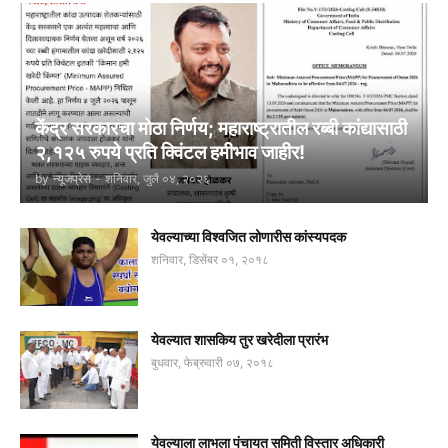
केंद्र सरकारचा मोठा निर्णय; महाराष्ट्रातील रब्बी कांद्यासाठी
२,१२५ रुपये प्रति क्विंटल हमीभाव जाहीर!
by
न्यूजप्रेस
-
शनिवार, जुलै ०४, २०२६
येवल्याच्या विश्वजित लोणारीस कांस्यपदक
शनिवार, डिसेंबर ०१, २०१८
येवल्यात शासकिय तुर खरेदीला प्रारंभ
बुधवार, फेब्रुवारी ०७, २०१८
येवल्याला लाभला पंचायत समिती विस्तार अधिकारी