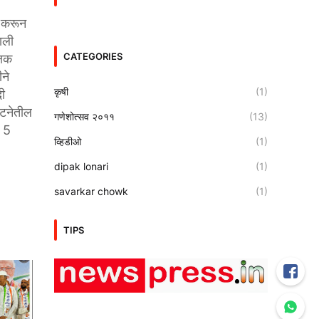
ण करून
ाली
CATEGORIES
्षक
ीने
कृषी
(1)
दी
घटनेतील
गणेशोत्सव २०११
(13)
ल 5
व्हिडीओ
(1)
dipak lonari
(1)
savarkar chowk
(1)
TIPS