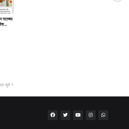
र गटाच्या
वेश...
रा जुने