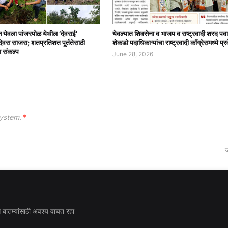
त्त येवला पांजरपोळ येथील ‘देवराई’
येवल्यात शिवसेना व भाजप व राष्ट्रवादी शरद पवा
दिवस साजरा; शतप्रतिशत पूर्ततेसाठी
शेकडो पदाधिकाऱ्यांचा राष्ट्रवादी काँग्रेसमध्ये प्र
ा संकल्प
June 28, 2026
ystem.
*
ज
ध बातम्यांसाठी अवश्य वाचत रहा