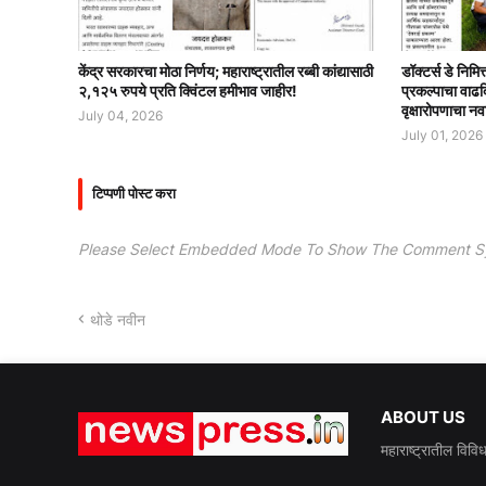
केंद्र सरकारचा मोठा निर्णय; महाराष्ट्रातील रब्बी कांद्यासाठी
डॉक्टर्स डे निमि
२,१२५ रुपये प्रति क्विंटल हमीभाव जाहीर!
प्रकल्पाचा वाढ
वृक्षारोपणाचा नव
July 04, 2026
July 01, 2026
टिप्पणी पोस्ट करा
Please Select Embedded Mode To Show The Comment S
थोडे नवीन
ABOUT US
महाराष्ट्रातील विवि