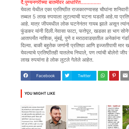
दै.पुण्यनगरीच्या बातमीवर आधारित..............
येवला येथील एका प्रतिष्ठीत राजकारण्यासह चौघांना शनिवारी
तब्बल 5 लाख रुपयाला लुटल्याची घटना घडली आहे.या प्रतिष
आहे. मात्र जीपमधील लोक घटनेनंतर गायब झाले असून त्यांन
फुंडकर यांनी दिली.
नेवासा फाटा, फत्तेपूर, खडका हा भाग सोनेर
आतापर्यंत नाशिक, मुंबई, पुणे व मराठवाडय़ातील अनेकांना गंडव
दिल्या. बाकी बहुतेक जणांनी प्रतिष्ठा आणि इज्जतीपायी म
येवल्याचे प्रतिष्ठीतही यातलेच निघाले, पण त्यांची बोलेरो ज
लाख रुपयांना हे लोक लुटले गेलेले आहेत.
Facebook
Twitter
YOU MIGHT LIKE