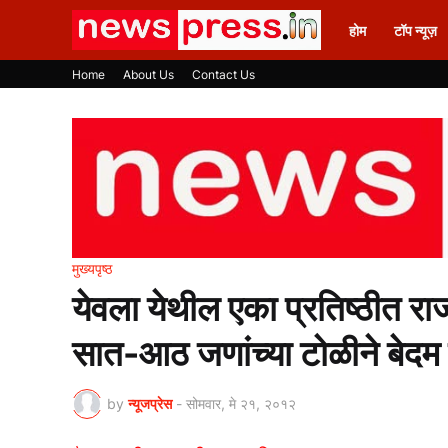
होम
टॉप न्यूज़
Home
About Us
Contact Us
मुख्यपृष्ठ
येवला येथील एका प्रतिष्ठीत रा
सात-आठ जणांच्या टोळीने बेदम
by
न्यूजप्रेस
-
सोमवार, मे २१, २०१२