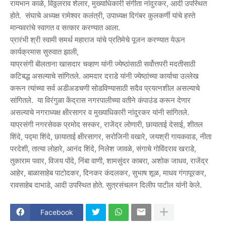
रायभान काळे, विठ्ठलराव शेलार, मुख्याधिकारी संगीता नांदुरकर, आदी उपस्थित
होते. संघाचे अध्यक्ष रामेश्वर कलंत्री, उपाध्यक्ष दिगंबर कुलकर्णी यांचे हस्ते
मान्यवरांचे स्वागत व सत्कार करण्यात आला.
प्रारंभी श्री स्वामी समर्थ महाराज यांचे प्रतिमेचे पूजन करण्यात येऊन
कार्यक्रमास सुरुवात झाली,
याप्रसंगी बॊलताना खासदार चव्हाण यांनी ज्येष्ठांसाठी सर्वोत्तपरी मदतीसाठी
कटिबद्ध असल्याचे सांगितले. आमदार दराडे यांनी ज्येष्ठांच्या कार्याचा उल्लेख
करून त्यांच्या सर्व अडीअडचणी सोडविण्यासाठी सदैव प्रयत्नशील असल्याचे
सांगितले. या विरंगुळा केंद्रास नगरपालीच्या वतीने कंपाउंड करून देणार
असल्याचे नगराध्यक्ष क्षीरसागर व मुख्याधिकारी नांदुरकर यांनी सांगितले.
याप्रसंगी नगरसेवक प्रमोद सस्कर, राजेंद्र लोणारी, छायाताई देसाई, शीतल
शिंदे, पद्मा शिंदे, छायाताई क्षीरसागर, सरोजिनी वखारे, जयश्री गायकवाड, नीता
परदेशी, तात्या लोहारे, आनंद शिंदे, निलेश जावळे, संगाचे गोविंदराव खराडे,
तुकाराम पवार, विजय पोंदे, निंबा वाणी, शामसुंदर काबरा, अशोक जाधव, राजेंद्र
आहेर, बाळासाहेब पाटोदकर, दिनकर कंदलकर, सुभाष शूळ, माधव गंगापूरकर,
रावसाहेब दाभाडे, आदी उपस्थित होते. सुत्रसंचलन दिलीप पाटील यांनी केले.
Facebook