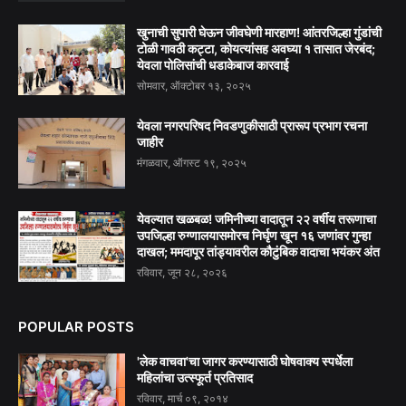
खुनाची सुपारी घेऊन जीवघेणी मारहाण! आंतरजिल्हा गुंडांची
टोळी गावठी कट्टा, कोयत्यांसह अवघ्या १ तासात जेरबंद;
येवला पोलिसांची धडाकेबाज कारवाई
सोमवार, ऑक्टोबर १३, २०२५
येवला नगरपरिषद निवडणुकीसाठी प्रारूप प्रभाग रचना
जाहीर
मंगळवार, ऑगस्ट १९, २०२५
येवल्यात खळबळ! जमिनीच्या वादातून २२ वर्षीय तरूणाचा
उपजिल्हा रुग्णालयासमोरच निर्घृण खून १६ जणांवर गुन्हा
दाखल; ममदापूर तांड्यावरील कौटुंबिक वादाचा भयंकर अंत
रविवार, जून २८, २०२६
POPULAR POSTS
'लेक वाचवा'चा जागर करण्यासाठी घोषवाक्य स्पर्धेला
महिलांचा उत्स्फूर्त प्रतिसाद
रविवार, मार्च ०९, २०१४