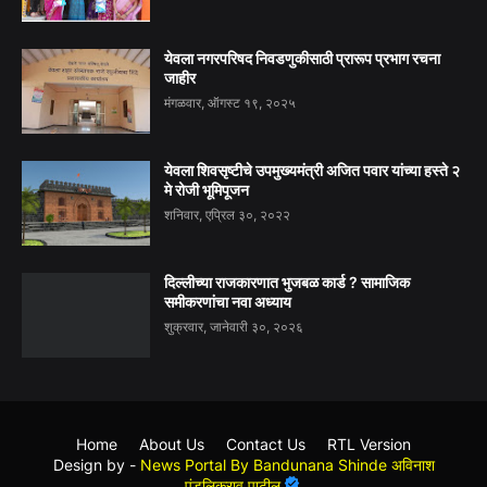
येवला नगरपरिषद निवडणुकीसाठी प्रारूप प्रभाग रचना
जाहीर
मंगळवार, ऑगस्ट १९, २०२५
येवला शिवसृष्टीचे उपमुख्यमंत्री अजित पवार यांच्या हस्ते २
मे रोजी भूमिपूजन
शनिवार, एप्रिल ३०, २०२२
दिल्लीच्या राजकारणात भुजबळ कार्ड ? सामाजिक
समीकरणांचा नवा अध्याय
शुक्रवार, जानेवारी ३०, २०२६
Home
About Us
Contact Us
RTL Version
Design by -
News Portal By Bandunana Shinde अविनाश
पुंडलिकराव पाटील