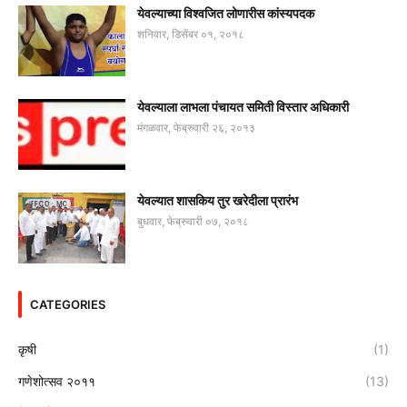
येवल्याच्या विश्वजित लोणारीस कांस्यपदक
शनिवार, डिसेंबर ०१, २०१८
येवल्याला लाभला पंचायत समिती विस्तार अधिकारी
मंगळवार, फेब्रुवारी २६, २०१३
येवल्यात शासकिय तुर खरेदीला प्रारंभ
बुधवार, फेब्रुवारी ०७, २०१८
CATEGORIES
कृषी
(1)
गणेशोत्सव २०११
(13)