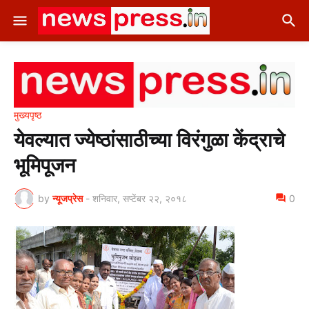
मुख्यपृष्ठ
येवल्यात ज्येष्ठांसाठीच्या विरंगुळा केंद्राचे
भूमिपूजन
by
न्यूजप्रेस
-
शनिवार, सप्टेंबर २२, २०१८
0