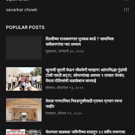
savarkar chowk
(1)
POPULAR POSTS
दिल्लीच्या राजकारणात भुजबळ कार्ड ? सामाजिक
समीकरणांचा नवा अध्याय
शुक्रवार, जानेवारी ३०, २०२६
खुनाची सुपारी घेऊन जीवघेणी मारहाण! आंतरजिल्हा गुंडांची
टोळी गावठी कट्टा, कोयत्यांसह अवघ्या १ तासात जेरबंद;
येवला पोलिसांची धडाकेबाज कारवाई
सोमवार, ऑक्टोबर १३, २०२५
येवला नगरपरिषद निवडणुकीसाठी प्रारूप प्रभाग रचना
जाहीर
मंगळवार, ऑगस्ट १९, २०२५
येवल्यात खळबळ! जमिनीच्या वादातून २२ वर्षीय तरूणाचा