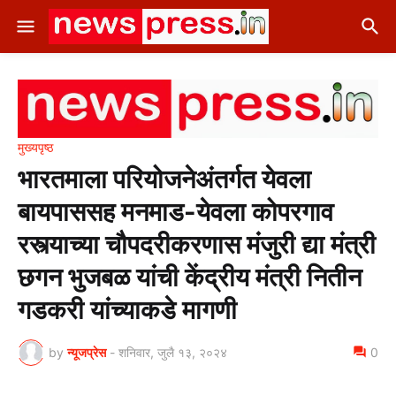
मुख्यपृष्ठ
भारतमाला परियोजनेअंतर्गत येवला
बायपाससह मनमाड-येवला कोपरगाव
रस्त्याच्या चौपदरीकरणास मंजुरी द्या मंत्री
छगन भुजबळ यांची केंद्रीय मंत्री नितीन
गडकरी यांच्याकडे मागणी
by
न्यूजप्रेस
-
शनिवार, जुलै १३, २०२४
0