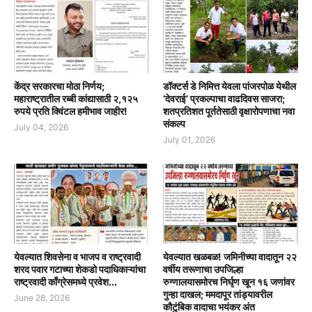
केंद्र सरकारचा मोठा निर्णय;
डॉक्टर्स डे निमित्त येवला पांजरपोळ येथील
महाराष्ट्रातील रब्बी कांद्यासाठी २,१२५
‘देवराई’ प्रकल्पाचा वाढदिवस साजरा;
रुपये प्रति क्विंटल हमीभाव जाहीर!
शतप्रतिशत पूर्ततेसाठी वृक्षारोपणाचा नवा
संकल्प
July 04, 2026
July 01, 2026
येवल्यात शिवसेना व भाजप व राष्ट्रवादी
येवल्यात खळबळ! जमिनीच्या वादातून २२
शरद पवार गटाच्या शेकडो पदाधिकाऱ्यांचा
वर्षीय तरूणाचा उपजिल्हा
राष्ट्रवादी काँग्रेसमध्ये प्रवेश...
रुग्णालयासमोरच निर्घृण खून १६ जणांवर
गुन्हा दाखल; ममदापूर तांड्यावरील
June 28, 2026
कौटुंबिक वादाचा भयंकर अंत