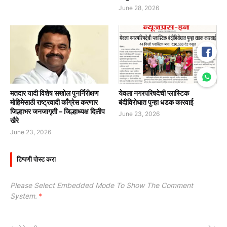
June 28, 2026
मतदार यादी विशेष सखोल पुनर्निरीक्षण
येवला नगरपरिषदेची प्लास्टिक
मोहिमेसाठी राष्ट्रवादी काँग्रेस करणार
बंदीविरोधात पुन्हा धडक कारवाई
जिल्हाभर जनजागृती – जिल्हाध्यक्ष दिलीप
June 23, 2026
खैरे
June 23, 2026
टिप्पणी पोस्ट करा
Please Select Embedded Mode To Show The Comment
System.
*