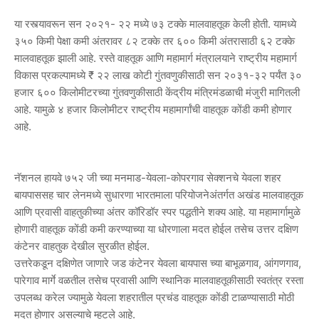
या रस्त्यावरून सन २०२१- २२ मध्ये ७३ टक्के मालवाहतूक केली होती. यामध्ये
३५० किमी पेक्षा कमी अंतरावर ८२ टक्के तर ६०० किमी अंतरासाठी ६२ टक्के
मालवाहतूक झाली आहे. रस्ते वाहतूक आणि महामार्ग मंत्रालयाने राष्ट्रीय महामार्ग
विकास प्रकल्पामध्ये ₹ २२ लाख कोटी गुंतवणुकीसाठी सन २०३१-३२ पर्यंत ३०
हजार ६०० किलोमीटरच्या गुंतवणुकीसाठी केंद्रीय मंत्रिमंडळाची मंजुरी मागितली
आहे. यामुळे ४ हजार किलोमीटर राष्ट्रीय महामार्गांची वाहतूक कोंडी कमी होणार
आहे.
नॅशनल हायवे ७५२ जी च्या मनमाड-येवला-कोपरगाव सेक्शनचे येवला शहर
बायपाससह चार लेनमध्ये सुधारणा भारतमाला परियोजनेअंतर्गत अखंड मालवाहतूक
आणि प्रवासी वाहतुकीच्या अंतर कॉरिडॉर स्पर पद्धतीने शक्य आहे. या महामार्गामुळे
होणारी वाहतूक कोंडी कमी करण्याच्या या धोरणाला मदत होईल तसेच उत्तर दक्षिण
कंटेनर वाहतुक देखील सुरळीत होईल.
उत्तरेकडून दक्षिणेत जाणारे जड कंटेनर येवला बायपास च्या बाभूळगाव, आंगणगाव,
पारेगाव मार्गे वळतील तसेच प्रवासी आणि स्थानिक मालवाहतूकीसाठी स्वतंत्र रस्ता
उपलब्ध करेल ज्यामुळे येवला शहरातील प्रचंड वाहतूक कोंडी टाळण्यासाठी मोठी
मदत होणार असल्याचे म्हटले आहे.