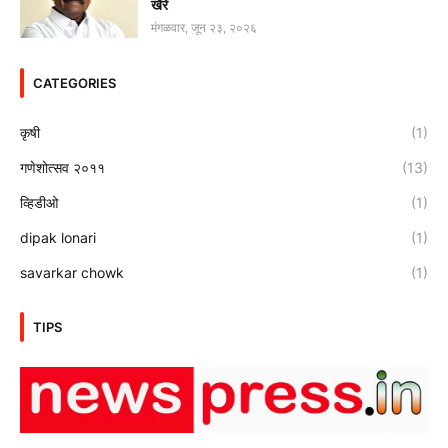
खैरे
मंगळवार, जून २३, २०२६
CATEGORIES
कृषी
(1)
गणेशोत्सव २०११
(13)
व्हिडीओ
(1)
dipak lonari
(1)
savarkar chowk
(1)
TIPS