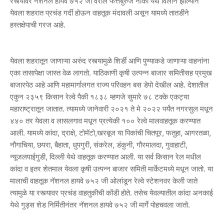
रस्त्यावर नॅशनल हायवे ७५२ जी वरील फत्तेबुरुज नाका येथे विलीन झाल्याने
येवला शहरात प्रचंड गर्दी होऊन वाहतूक मंदावली असून यामध्ये तातडीने
हस्तक्षेपाची गरज आहे.
येवला शहरातून जाणाऱ्या अरुंद रस्त्यामुळे शिर्डी आणि पुण्याकडे जाणाऱ्या वाहनांना
एका तासापेक्षा जास्त वेळ लागतो. याठिकाणी कृषी उत्पन्न बाजार समितीसह प्रमुख
बाजारपेठ आहे आणि महामार्गालगत राज्य परिवहन बस डेपो देखील आहे. देशातील
एकुन २३५९ किसान रेल्वे पैकी १८३८ म्हणजे सुमारे ७८ टक्के एकट्या
महाराष्ट्रातून जातात. त्यामध्ये जानेवारी २०२१ ते मे २०२२ पर्यंत नगरसुल मधून
४४० तर येवला व लासलगाव मधून प्रत्येकी १०० रेल्वे मालवाहतूक करण्यात
आली. यामध्ये कांदा, द्राक्षे, टोमॅटो,खरबूज या पिकांची चितपूर, फतुहा, आगरतळा,
नौगाचिया, छपरा, बैहाता, धुपगुरी, संकरेल, डंकुनी, गौरमालदा, गुवाहाटी,
न्यूजलपाईगुडी, दिल्ली येथे वाहतूक करण्यात आली. या सर्व किसान रेल मधील
कांदा व इतर शेतमाल येवला कृषी उत्पन्न बाजार समिती मार्केटमध्ये मधून जातो. या
मालाची वाहतूक नॅशनल हायवे ७५२ जी ओलांडून रेल्वे स्टेशनवर केली जाते
त्यामुळे या रस्त्यावर प्रचंड वाहतुकीची कोंडी होते. तसेच येवल्यातील कांदा अनकाई
येथे गुड्स शेड निर्मितीनंतर नॅशनल हायवे ७५२ जी मार्गे पोहचवला जातो.