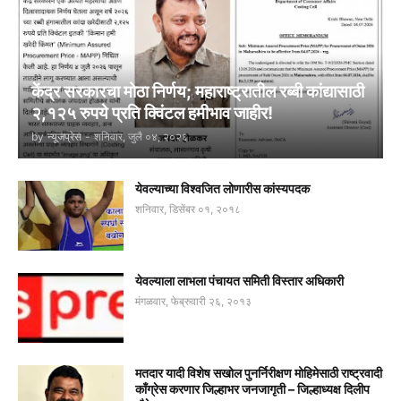
केंद्र सरकारचा मोठा निर्णय; महाराष्ट्रातील रब्बी कांद्यासाठी
२,१२५ रुपये प्रति क्विंटल हमीभाव जाहीर!
by
न्यूजप्रेस
-
शनिवार, जुलै ०४, २०२६
येवल्याच्या विश्वजित लोणारीस कांस्यपदक
शनिवार, डिसेंबर ०१, २०१८
येवल्याला लाभला पंचायत समिती विस्तार अधिकारी
मंगळवार, फेब्रुवारी २६, २०१३
मतदार यादी विशेष सखोल पुनर्निरीक्षण मोहिमेसाठी राष्ट्रवादी
काँग्रेस करणार जिल्हाभर जनजागृती – जिल्हाध्यक्ष दिलीप