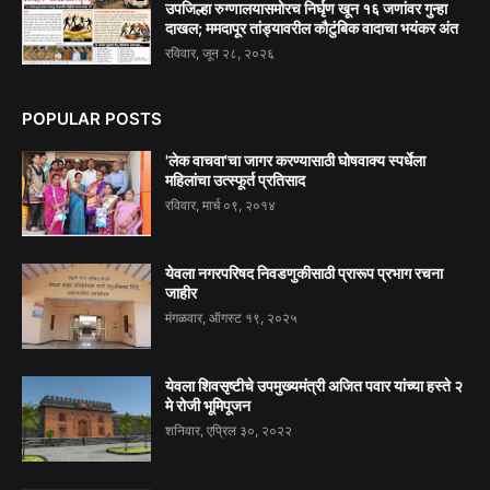
उपजिल्हा रुग्णालयासमोरच निर्घृण खून १६ जणांवर गुन्हा
दाखल; ममदापूर तांड्यावरील कौटुंबिक वादाचा भयंकर अंत
रविवार, जून २८, २०२६
POPULAR POSTS
'लेक वाचवा'चा जागर करण्यासाठी घोषवाक्य स्पर्धेला
महिलांचा उत्स्फूर्त प्रतिसाद
रविवार, मार्च ०९, २०१४
येवला नगरपरिषद निवडणुकीसाठी प्रारूप प्रभाग रचना
जाहीर
मंगळवार, ऑगस्ट १९, २०२५
येवला शिवसृष्टीचे उपमुख्यमंत्री अजित पवार यांच्या हस्ते २
मे रोजी भूमिपूजन
शनिवार, एप्रिल ३०, २०२२