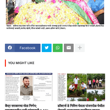
Facebook
YOU MIGHT LIKE
केंद्र सरकारचा मोठा निर्णय;
डॉक्टर्स डे निमित्त येवला पांजरपोळ येथील