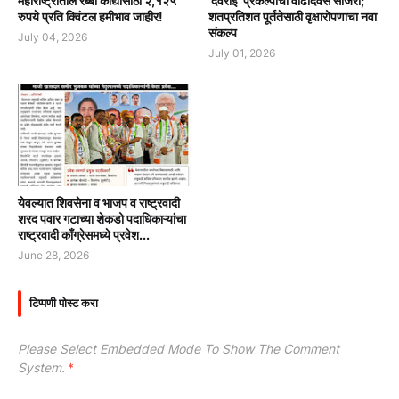
महाराष्ट्रातील रब्बी कांद्यासाठी २,१२५
‘देवराई’ प्रकल्पाचा वाढदिवस साजरा;
रुपये प्रति क्विंटल हमीभाव जाहीर!
शतप्रतिशत पूर्ततेसाठी वृक्षारोपणाचा नवा
संकल्प
July 04, 2026
July 01, 2026
येवल्यात शिवसेना व भाजप व राष्ट्रवादी
शरद पवार गटाच्या शेकडो पदाधिकाऱ्यांचा
राष्ट्रवादी काँग्रेसमध्ये प्रवेश...
June 28, 2026
टिप्पणी पोस्ट करा
Please Select Embedded Mode To Show The Comment
System.
*