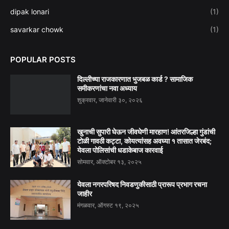
dipak lonari
(1)
savarkar chowk
(1)
POPULAR POSTS
दिल्लीच्या राजकारणात भुजबळ कार्ड ? सामाजिक
समीकरणांचा नवा अध्याय
शुक्रवार, जानेवारी ३०, २०२६
खुनाची सुपारी घेऊन जीवघेणी मारहाण! आंतरजिल्हा गुंडांची
टोळी गावठी कट्टा, कोयत्यांसह अवघ्या १ तासात जेरबंद;
येवला पोलिसांची धडाकेबाज कारवाई
सोमवार, ऑक्टोबर १३, २०२५
येवला नगरपरिषद निवडणुकीसाठी प्रारूप प्रभाग रचना
जाहीर
मंगळवार, ऑगस्ट १९, २०२५