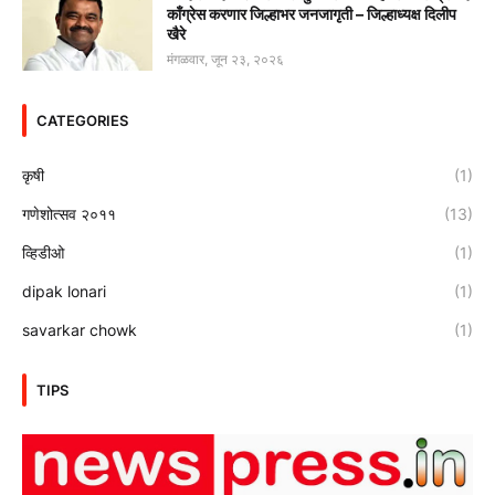
काँग्रेस करणार जिल्हाभर जनजागृती – जिल्हाध्यक्ष दिलीप
खैरे
मंगळवार, जून २३, २०२६
CATEGORIES
कृषी
(1)
गणेशोत्सव २०११
(13)
व्हिडीओ
(1)
dipak lonari
(1)
savarkar chowk
(1)
TIPS