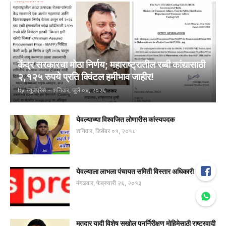
केंद्र सरकारचा मोठा निर्णय; महाराष्ट्रातील रब्बी कांद्यासाठी
२,१२५ रुपये प्रति क्विंटल हमीभाव जाहीर!
by
न्यूजप्रेस
-
शनिवार, जुलै ०४, २०२६
येवल्याच्या विश्वजित लोणारीस कांस्यपदक
शनिवार, डिसेंबर ०१, २०१८
येवल्याला लाभला पंचायत समिती विस्तार अधिकारी
मंगळवार, फेब्रुवारी २६, २०१३
मतदार यादी विशेष सखोल पुनर्निरीक्षण मोहिमेसाठी राष्ट्रवादी