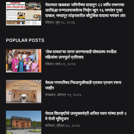
येवल्यात खळबळ! जमिनीच्या वादातून २२ वर्षीय तरूणाचा
उपजिल्हा रुग्णालयासमोरच निर्घृण खून १६ जणांवर गुन्हा
दाखल; ममदापूर तांड्यावरील कौटुंबिक वादाचा भयंकर अंत
रविवार, जून २८, २०२६
POPULAR POSTS
'लेक वाचवा'चा जागर करण्यासाठी घोषवाक्य स्पर्धेला
महिलांचा उत्स्फूर्त प्रतिसाद
रविवार, मार्च ०९, २०१४
येवला नगरपरिषद निवडणुकीसाठी प्रारूप प्रभाग रचना
जाहीर
मंगळवार, ऑगस्ट १९, २०२५
येवला शिवसृष्टीचे उपमुख्यमंत्री अजित पवार यांच्या हस्ते २
मे रोजी भूमिपूजन
शनिवार, एप्रिल ३०, २०२२