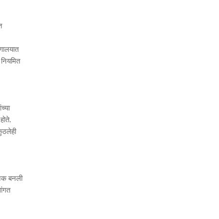
त
्णालयात
ी नियमित
च्या
होते.
कुठलेही
ाजनक बनली
ांगत