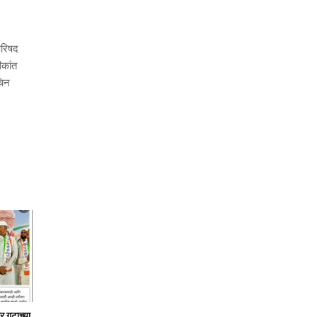
परिषद
ीकांत
चिन
र गटाच्या