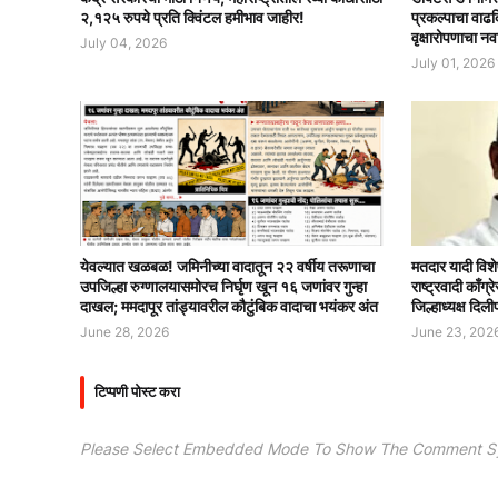
२,१२५ रुपये प्रति क्विंटल हमीभाव जाहीर!
प्रकल्पाचा वाढ
वृक्षारोपणाचा नव
July 04, 2026
July 01, 2026
येवल्यात खळबळ! जमिनीच्या वादातून २२ वर्षीय तरूणाचा
मतदार यादी विशे
उपजिल्हा रुग्णालयासमोरच निर्घृण खून १६ जणांवर गुन्हा
राष्ट्रवादी काँ
दाखल; ममदापूर तांड्यावरील कौटुंबिक वादाचा भयंकर अंत
जिल्हाध्यक्ष दिली
June 28, 2026
June 23, 202
टिप्पणी पोस्ट करा
Please Select Embedded Mode To Show The Comment S