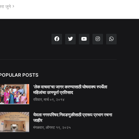
रा जुने
POPULAR POSTS
'लेक वाचवा'चा जागर करण्यासाठी घोषवाक्य स्पर्धेला
महिलांचा उत्स्फूर्त प्रतिसाद
रविवार, मार्च ०९, २०१४
येवला नगरपरिषद निवडणुकीसाठी प्रारूप प्रभाग रचना
जाहीर
मंगळवार, ऑगस्ट १९, २०२५