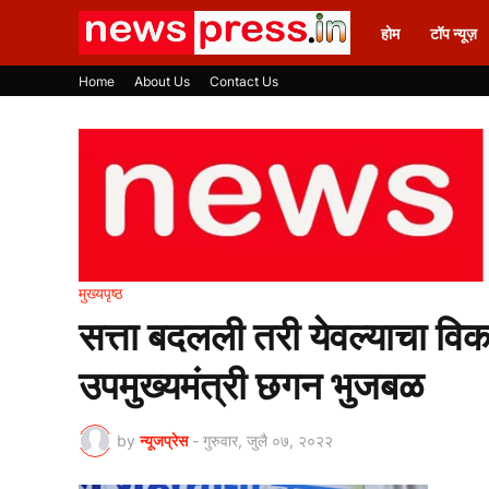
होम
टॉप न्यूज़
Home
About Us
Contact Us
मुख्यपृष्ठ
सत्ता बदलली तरी येवल्याचा विक
उपमुख्यमंत्री छगन भुजबळ
by
न्यूजप्रेस
-
गुरुवार, जुलै ०७, २०२२