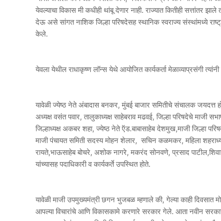
येवल्याचा विकास मी कधीही थांबू देणार नाही. राज्यात कितीही सत्तांतर 
देऊ असे सांगत नाशिक जिल्हा परिषदेसह स्थानिक स्वराज्य संस्थांमध्ये रा
केले.
येवला येथील राधाकृष्ण लॉन्स येथे आयोजित कार्यकर्ता मेळाव्याप्रसंगी त्यांनी
यावेळी ज्येष्ठ नेते अंबादास बनकर, मुंबई बाजार समितीचे संचालक जयदत्त
अध्यक्ष वसंत पवार, तालुकाध्यक्ष साहेबराव मढवई, जिल्हा परिषदेचे माजी 
जिल्हाध्यक्ष अकबर शहा, ज्येष्ठ नेते ऍड.बाबासाहेब देशमुख,माजी जिल्हा प
माजी पंचायत समिती सदस्य मोहन शेलार, सचिन कळमकर, महिला शहराध्यक्ष राज
रायते,भाऊसाहेब बोचरे, अशोक नागरे, मकरंद सोनवणे, प्रसाद पाटील,शि
यांच्यासह पदाधिकारी व कार्यकर्ते उपस्थित होते.
यावेळी माजी उपमुख्यमंत्री छगन भुजबळ म्हणाले की, गेल्या काही दिवसात मो
आपल्या विचारांचे आणि विकासकामे करणारे सरकार गेले. आता नवीन सरकार 