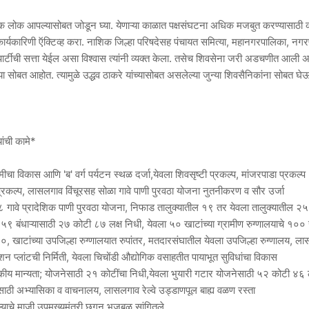
िक लोक आपल्यासोबत जोडून घ्या. येणाऱ्या काळात पक्षसंघटना अधिक मजबुत करण्यासाठी 
कार्यकारिणी ऍक्टिव्ह करा. नाशिक जिल्हा परिषदेसह पंचायत समित्या, महानगरपालिका, नग
्रेस पार्टीची सत्ता येईल असा विश्वास त्यांनी व्यक्त केला. तसेच शिवसेना जरी अडचणीत आली
ोबत आहोत. त्यामुळे उद्धव ठाकरे यांच्यासोबत असलेल्या जुन्या शिवसैनिकांना सोबत घेऊन
ंची कामे*
भूमीचा विकास आणि 'ब' वर्ग पर्यटन स्थळ दर्जा,येवला शिवसृष्टी प्रकल्प, मांजरपाडा प्रकल्प
प्रकल्प, लासलगाव विंचूरसह सोळा गावे पाणी पुरवठा योजना नुतनीकरण व सौर उर्जा
 गावे प्रादेशिक पाणी पुरवठा योजना, निफाड तालुक्यातील १९ तर येवला तालुक्यातील २५ ग
 बंधाऱ्यासाठी २७ कोटी ८७ लक्ष निधी, येवला ५० खाटांच्या ग्रामीण रुग्णालयाचे १०० ख
५०, खाटांच्या उपजिल्हा रुग्णालयात रुपांतर, मतदारसंघातील येवला उपजिल्हा रुग्णालय, ल
प्लांटची निर्मिती, येवला चिचोंडी औद्योगिक वसाहतीत पायाभूत सुविधांचा विकास
शासकीय मान्यता; योजनेसाठी २१ कोटींचा निधी,येवला भुयारी गटार योजनेसाठी ५२ कोटी ४६ 
थ्यासाठी अभ्यासिका व वाचनालय, लासलगाव रेल्वे उड्डाणपूल बाह्य वळण रस्ता
ाचे माजी उपमुख्यमंत्री छगन भुजबळ सांगितले.