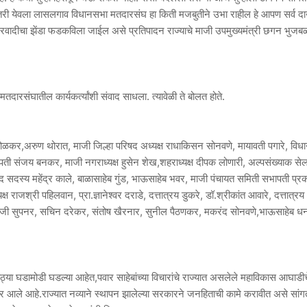
झाले तरी येवला लासलगाव विधानसभा मतदारसंघ हा किती मजबुतीने उभा राहील हे आपण सर्व द
ष्ट्रवादीचा झेंडा फडकविला जाईल असे प्रतिपादन राज्याचे माजी उपमुख्यमंत्री छगन भुजबळ
 मतदारसंघातील कार्यकर्त्यांशी संवाद साधला. त्यावेळी ते बोलत होते.
 होळकर,अरुण थोरात, माजी जिल्हा परिषद अध्यक्ष राधाकिसन सोनवणे, मायावती पगारे, वि
सभापती संजय बनकर, माजी नगराध्यक्ष हुसेन शेख,शहराध्यक्ष दीपक लोणारी, अल्पसंख्याक से
रिषद सदस्य महेंद्र काले, बाळासाहेब गुंड, भाऊसाहेब भवर, माजी पंचायत समिती सभापती प्र
श्री पहिलवान, प्रा.ज्ञानेश्वर दराडे, दत्तात्रय डुकरे, डॉ.श्रीकांत आवारे, दत्तात्रय
वाजी सुपनर, सचिन दरेकर, संतोष खैरनार, सुनील पैठणकर, मकरंद सोनवणे,भाऊसाहेब ध
ठ्या घडामोडी घडल्या आहेत,पवार साहेबांच्या विचारांचे राज्यात असलेले महाविकास आघाडीच
आले आहे.राज्यात नव्याने स्थापन झालेल्या सरकारने जनहिताची कामे करावीत असे सांगत