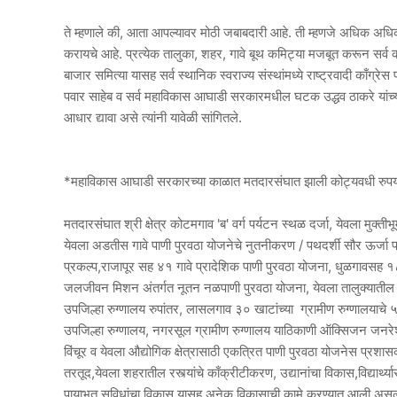
ते म्हणाले की, आता आपल्यावर मोठी जबाबदारी आहे. ती म्हणजे अधिक अध
करायचे आहे. प्रत्येक तालुका, शहर, गावे बूथ कमिट्या मजबूत करून सर्व 
बाजार समित्या यासह सर्व स्थानिक स्वराज्य संस्थांमध्ये राष्ट्रवादी काँग
पवार साहेब व सर्व महाविकास आघाडी सरकारमधील घटक उद्धव ठाकरे यांच्या स
आधार द्यावा असे त्यांनी यावेळी सांगितले.
*महाविकास आघाडी सरकारच्या काळात मतदारसंघात झाली कोट्यवधी रुपया
मतदारसंघात श्री क्षेत्र कोटमगाव 'ब' वर्ग पर्यटन स्थळ दर्जा, येवला मुक्ती
येवला अडतीस गावे पाणी पुरवठा योजनेचे नुतनीकरण / पथदर्शी सौर ऊर्जा 
प्रकल्प,राजापूर सह ४१ गावे प्रादेशिक पाणी पुरवठा योजना, धुळगावसह १८
जलजीवन मिशन अंतर्गत नूतन नळपाणी पुरवठा योजना, येवला तालुक्यातील ५९
उपजिल्हा रुग्णालय रुपांतर, लासलगाव ३० खाटांच्या ग्रामीण रुग्णालयाचे 
उपजिल्हा रुग्णालय, नगरसूल ग्रामीण रुग्णालय याठिकाणी ऑक्सिजन जनरेशन 
विंचूर व येवला औद्योगिक क्षेत्रासाठी एकत्रित पाणी पुरवठा योजनेस प्र
तरतूद,येवला शहरातील रस्त्यांचे काँक्रीटीकरण, उद्यानांचा विकास,विद्यार्
पायाभूत सुविधांचा विकास यासह अनेक विकासाची कामे करण्यात आली असल्य