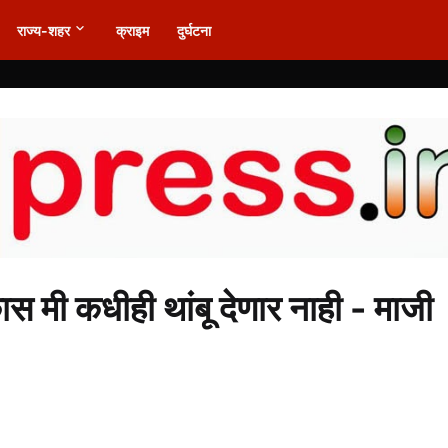
राज्य-शहर
क्राइम
दुर्घटना
ास मी कधीही थांबू देणार नाही - माजी