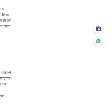
काम
रपालिका,
 असली तरी
 त्यांना
ावांमध्ये
ाटांच्या
ासलगाव
लक्ष