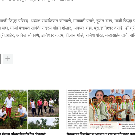
माजी जिल्हा परिषद अध्यक्ष राधाकिसन सोनवणे, मायावती पगारे, हुसेन शेख, माजी जिल्हा 
वाघ, माजी पंचायत समिती सदस्य मोहन शेलार, अकबर शहा, प्रा.ज्ञानेश्वर दराडे, डॉ.श्र
, श्री.आहेर, अनिल सोनवणे, ज्ञानेश्वर कदम, विलास गोऱ्हे, राजेश शेख, बाळासाहेब दाणे, स
त्त येवला पांजरपोळ येथील ‘देवराई’
येवल्यात शिवसेना व भाजप व राष्ट्रवादी शरद पवा