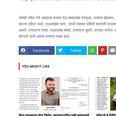
यावेळी ज्येष्ठ नेते अंबादास बनकर ऍड.बाबासाहेब देशमुख, जयदत्त होळकर, 
सदस्य महेंद्र काले, भाऊसाहेब भवर, माजी पंचायत समिती सभापती प्रकाश 
आवारे, दत्तात्रय रायते, भाऊसाहेब बोचरे, दत्तात्रय डुकरे, प्रसाद पाटील
सोनवणे यांनी आपले मनोगत व्यक्त केले.
Facebook
Twitter
YOU MIGHT LIKE
केंद्र सरकारचा मोठा निर्णय; महाराष्ट्रातील रब्बी कांद्यासाठी
डॉक्टर्स डे निमि