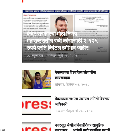
केंद्र सरकारचा मोठा निर्णय;
महाराष्ट्रातील रब्बी कांद्यासाठी २,१२५
रुपये प्रति क्विंटल हमीभाव जाहीर!
by
न्यूजप्रेस
-
शनिवार, जुलै ०४, २०२६
येवल्याच्या विश्वजित लोणारीस
कांस्यपदक
शनिवार, डिसेंबर ०१, २०१८
येवल्याला लाभला पंचायत समिती विस्तार
अधिकारी
मंगळवार, फेब्रुवारी २६, २०१३
नगरसूल येथील विवाहीतेवर सामुहिक
ो या
बलात्कार.... आरोपी मध्ये राजकिय पुढारी