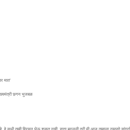
पर मात'
मुख्यमंत्री छगन भुजबळ
हे कधी तुम्ही हिरावून घेऊ शकत नाही. सत्ता बदलली तरी मी आज तुम्हाला ठामपणे सांगत