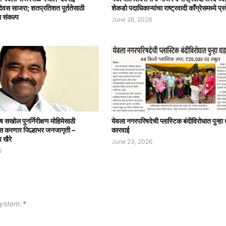
दिवस साजरा; शतप्रतिशत पूर्ततेसाठी
शेकडो पदाधिकाऱ्यांचा राष्ट्रवादी काँग्रेसमध्ये प्र
ा संकल्प
June 28, 2026
ष सखोल पुनर्निरीक्षण मोहिमेसाठी
येवला नगरपरिषदेची प्लास्टिक बंदीविरोधात पुन्ह
ग्रेस करणार जिल्हाभर जनजागृती –
कारवाई
प खैरे
June 23, 2026
6
ystem.
*