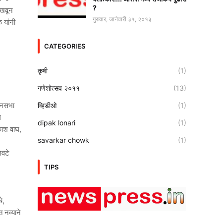
?
ाखवून
गुरुवार, जानेवारी ३१, २०१३
 यांनी
CATEGORIES
कृषी
(1)
गणेशोत्सव २०११
(13)
धानसभा
व्हिडीओ
(1)
ल
dipak lonari
(1)
काश वाघ,
savarkar chowk
(1)
नवटे
TIPS
े,
 नव्याने