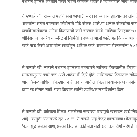
स्थापन झालेलं सरकार किती दिवस कार्यरत राहील हे म्हणण्यापेक्षा नांदा सौख
ते म्हणाले की, राज्यात महाविकास आघाडी सरकार स्थापन झाल्यानंतर तीन त
असतांना लगेच राज्यावर कोरोनाचे मोठे संकट आले.या अनेक संकटांचा स
वाचविण्यासोबतच अनेक विकासाची कामे राज्यात केली. नाशिक जिल्ह्यात ७
ऑक्सिजन जनरेशन प्लॅन्टची निर्मिती करण्यात आली आहे. महाविकास आघाडी 
कर्ज फेड केली अशा दोन लाखांहून अधिक कर्ज असणाऱ्या शेतकऱ्यांना ५० हजार
ते म्हणाले की, नव्याने स्थापन झालेल्या सरकारने नाशिक जिल्ह्यातील जिल्हा
मागण्यांनुसार कामे करा असे आदेश मी दिले होते. नाशिकच्या विकासात खीळ
आता केवळ नाशिक जिल्ह्यात नाही तर राज्यातील जिल्हा नियोजनच्या कामांना
काम रद्द होणार नाही असा विश्वास त्यांनी उपस्थित नागरिकांना दिला.
ते म्हणाले की, कांद्याला मिळत असलेल्या सद्याच्या भावामुळे उप्तादन खर्
आहे. घरगुती सिलेंडरचे दर ५० रू. ने वाढले आहे.केंद्र शासनाच्या धोरणाम
'कहा धुंडे सबका साथ,सबका विकास, कोई बता नही रहा, कब होगी महेंगाई पर