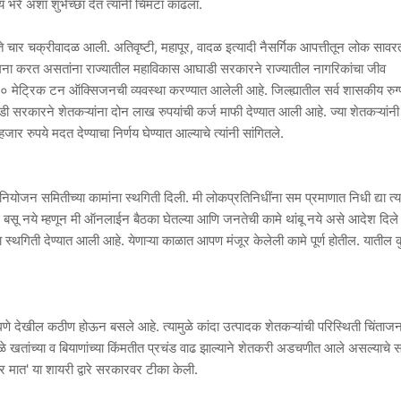
्य भरे अशा शुभेच्छा देत त्यांनी चिमटा काढला.
े चार चक्रीवादळ आली. अतिवृष्टी, महापूर, वादळ इत्यादी नैसर्गिक आपत्तीतून लोक सावर
ामना करत असतांना राज्यातील महाविकास आघाडी सरकारने राज्यातील नागरिकांचा जीव
०० मेट्रिक टन ऑक्सिजनची व्यवस्था करण्यात आलेली आहे. जिल्ह्यातील सर्व शासकीय रुग
सरकारने शेतकऱ्यांना दोन लाख रुपयांची कर्ज माफी देण्यात आली आहे. ज्या शेतकऱ्यांन
 रुपये मदत देण्याचा निर्णय घेण्यात आल्याचे त्यांनी सांगितले.
 नियोजन समितीच्या कामांना स्थगिती दिली. मी लोकप्रतिनिधींना सम प्रमाणात निधी द्या त्यां
 बसू नये म्हणून मी ऑनलाईन बैठका घेतल्या आणि जनतेची कामे थांबू नये असे आदेश दिले 
 स्थगिती देण्यात आली आहे. येणाऱ्या काळात आपण मंजूर केलेली कामे पूर्ण होतील. यातील 
च निघणे देखील कठीण होऊन बसले आहे. त्यामुळे कांदा उत्पादक शेतकऱ्यांची परिस्थिती चिंत
ुळे खतांच्या व बियाणांच्या किंमतीत प्रचंड वाढ झाल्याने शेतकरी अडचणीत आले असल्याचे स
 मात' या शायरी द्वारे सरकारवर टीका केली.