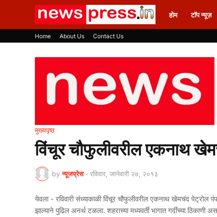
होम
टॉप न्यूज़
Home
About Us
Contact Us
मुख्यपृष्ठ
विंचूर चौफुलीवरील एकनाथ खेमचंद
by
न्यूजप्रेस
-
रविवार, जानेवारी २७, २०१३
येवला - रविवारी संध्याकाळी विंचूर चौफुलीवरील एकनाथ खेमचंद पेट्रोल 
झाल्याने पुढिल अनर्थ टळला. शहराच्या मध्यवर्ती भागात गर्दीच्या ठिकाणी अ