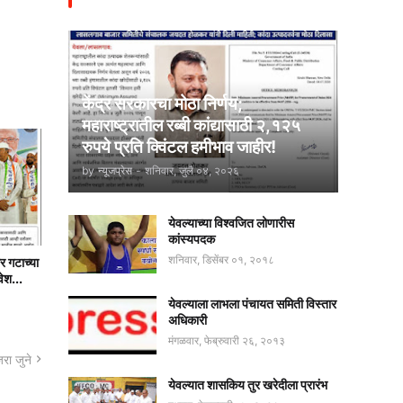
केंद्र सरकारचा मोठा निर्णय;
महाराष्ट्रातील रब्बी कांद्यासाठी २,१२५
रुपये प्रति क्विंटल हमीभाव जाहीर!
by
न्यूजप्रेस
-
शनिवार, जुलै ०४, २०२६
येवल्याच्या विश्वजित लोणारीस
कांस्यपदक
शनिवार, डिसेंबर ०१, २०१८
र गटाच्या
वेश...
येवल्याला लाभला पंचायत समिती विस्तार
अधिकारी
मंगळवार, फेब्रुवारी २६, २०१३
रा जुने
येवल्यात शासकिय तुर खरेदीला प्रारंभ