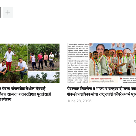
त्त येवला पांजरपोळ येथील ‘देवराई’
येवल्यात शिवसेना व भाजप व राष्ट्रवादी शरद पवा
दिवस साजरा; शतप्रतिशत पूर्ततेसाठी
शेकडो पदाधिकाऱ्यांचा राष्ट्रवादी काँग्रेसमध्ये प्र
ा संकल्प
June 28, 2026
ज