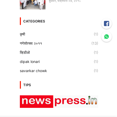
बुधवार, फेब्रुवारी ०७, २०१८
CATEGORIES
कृषी
(1)
गणेशोत्सव २०११
(13)
व्हिडीओ
(1)
dipak lonari
(1)
savarkar chowk
(1)
TIPS