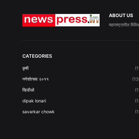
ABOUT US
महाराष्ट्रातील विवि
CATEGORIES
कृषी
(1
गणेशोत्सव २०११
(13
व्हिडीओ
(1
dipak lonari
(1
savarkar chowk
(1